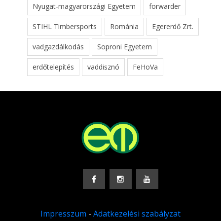
Nyugat-magyarországi Egyetem
forwarder
STIHL Timbersports
Románia
Egererdő Zrt.
vadgazdálkodás
Soproni Egyetem
erdőtelepítés
vaddisznó
FeHoVa
Impresszum
-
Adatkezelési szabályzat