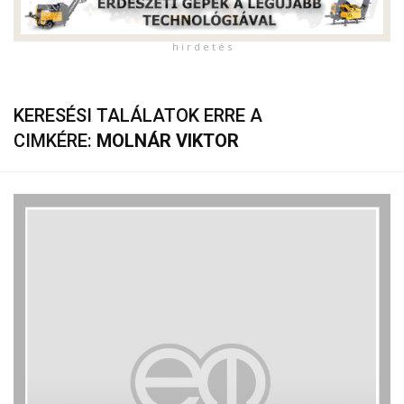
h i r d e t é s
KERESÉSI TALÁLATOK ERRE A
CIMKÉRE:
MOLNÁR VIKTOR