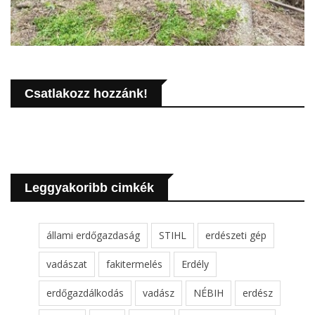
Csatlakozz hozzánk!
Leggyakoribb cimkék
állami erdőgazdaság
STIHL
erdészeti gép
vadászat
fakitermelés
Erdély
erdőgazdálkodás
vadász
NÉBIH
erdész