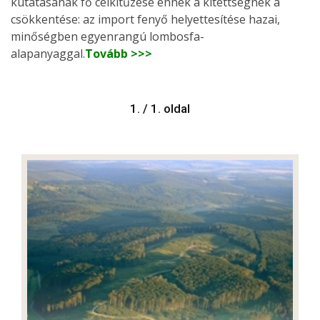
kutatásának fő célkitűzése ennek a kitettségnek a
csökkentése: az import fenyő helyettesítése hazai,
minőségben egyenrangú lombosfa-
alapanyaggal.
Tovább >>>
1. / 1. oldal