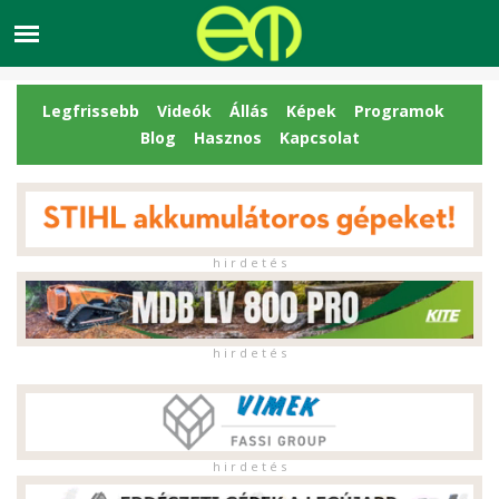
Legfrissebb
Videók
Állás
Képek
Programok
Blog
Hasznos
Kapcsolat
h i r d e t é s
h i r d e t é s
h i r d e t é s