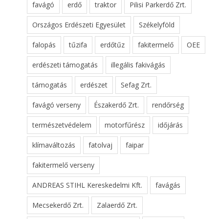
favágó
erdő
traktor
Pilisi Parkerdő Zrt.
Országos Erdészeti Egyesület
Székelyföld
falopás
tűzifa
erdőtűz
fakitermelő
OEE
erdészeti támogatás
illegális fakivágás
támogatás
erdészet
Sefag Zrt.
favágó verseny
Északerdő Zrt.
rendőrség
természetvédelem
motorfűrész
időjárás
klímaváltozás
fatolvaj
faipar
fakitermelő verseny
ANDREAS STIHL Kereskedelmi Kft.
favágás
Mecsekerdő Zrt.
Zalaerdő Zrt.