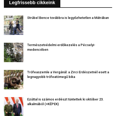
Legfrissebb cikkeink
Strúbel Bence továbbra is legyőzhetetlen a Mátrában
Természetvédelmi erdőkezelés a Pécselyi-
medencében
Trófeaszemle a Vergánál: a Zirci Erdészetnél esett a
legnagyobb trófeatömegű bika
Ezúttal is számos erdészt tüntettek ki október 23.
alkalmából (+KÉPEK)