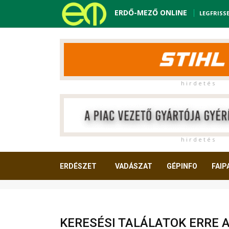
ERDŐ-MEZŐ ONLINE
LEGFRISS
h i r d e t é s
h i r d e t é s
ERDÉSZET
VADÁSZAT
GÉPINFO
FAIP
OLVASNIVALÓ
KERESÉSI TALÁLATOK ERRE 