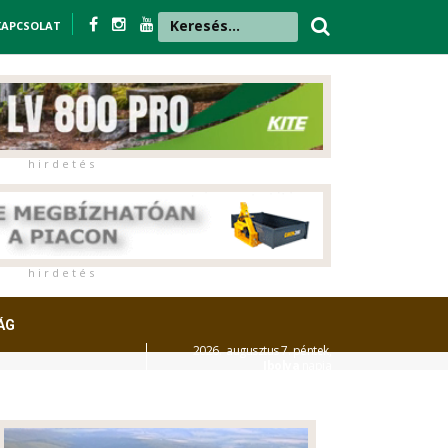
KAPCSOLAT
h i r d e t é s
h i r d e t é s
ÁG
2026. augusztus 7. péntek,
Ibolya
napja