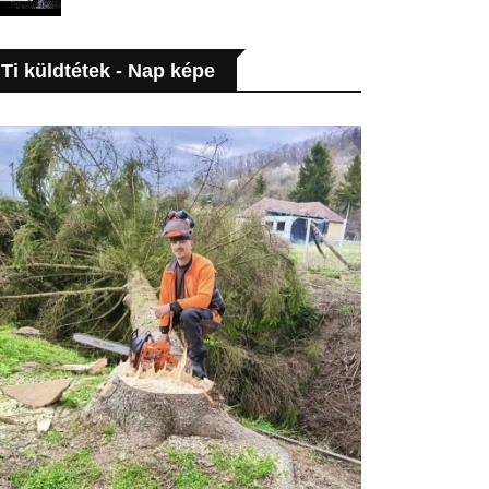
Ti küldtétek - Nap képe