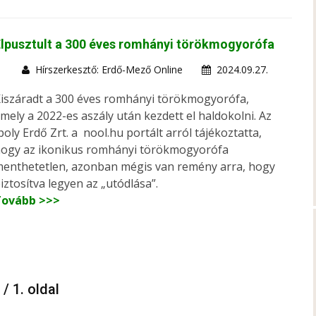
lpusztult a 300 éves romhányi törökmogyorófa
Hírszerkesztő: Erdő-Mező Online
2024.09.27.
iszáradt a 300 éves romhányi törökmogyorófa,
mely a 2022-es aszály után kezdett el haldokolni. Az
poly Erdő Zrt. a nool.hu portált arról tájékoztatta,
ogy az ikonikus romhányi törökmogyorófa
enthetetlen, azonban mégis van remény arra, hogy
iztosítva legyen az „utódlása”.
Tovább >>>
 / 1. oldal