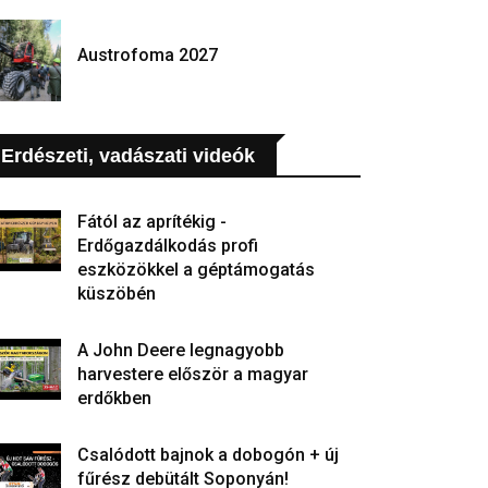
Austrofoma 2027
Erdészeti, vadászati videók
Fától az aprítékig -
Erdőgazdálkodás profi
eszközökkel a géptámogatás
küszöbén
A John Deere legnagyobb
harvestere először a magyar
erdőkben
Csalódott bajnok a dobogón + új
fűrész debütált Soponyán!