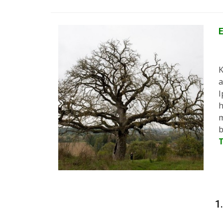
E
K
a
I
h
m
b
1.