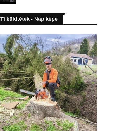
Ti küldtétek - Nap képe