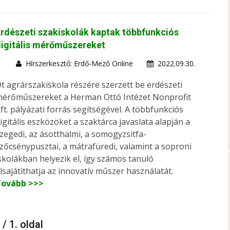
rdészeti szakiskolák kaptak többfunkciós
igitális mérőműszereket
Hírszerkesztő: Erdő-Mező Online
2022.09.30.
t agrárszakiskola részére szerzett be erdészeti
érőműszereket a Herman Ottó Intézet Nonprofit
ft. pályázati forrás segítségével. A többfunkciós
igitális eszközöket a szaktárca javaslata alapján a
zegedi, az ásotthalmi, a somogyzsitfa-
zőcsénypusztai, a mátrafüredi, valamint a soproni
skolákban helyezik el, így számos tanuló
lsajátíthatja az innovatív műszer használatát.
Tovább >>>
 / 1. oldal