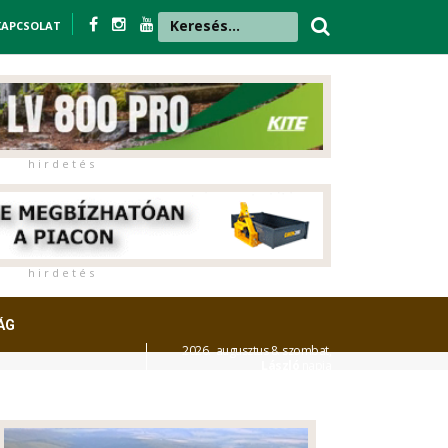
KAPCSOLAT
h i r d e t é s
h i r d e t é s
ÁG
2026. augusztus 8. szombat,
László
napja