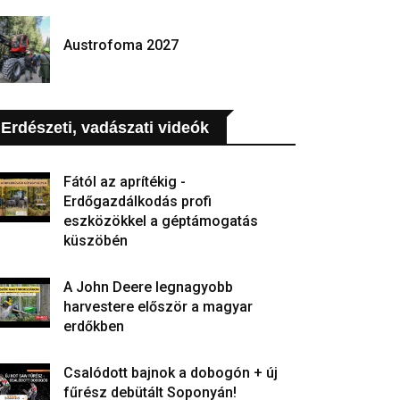
Austrofoma 2027
Erdészeti, vadászati videók
Fától az aprítékig -
Erdőgazdálkodás profi
eszközökkel a géptámogatás
küszöbén
A John Deere legnagyobb
harvestere először a magyar
erdőkben
Csalódott bajnok a dobogón + új
fűrész debütált Soponyán!