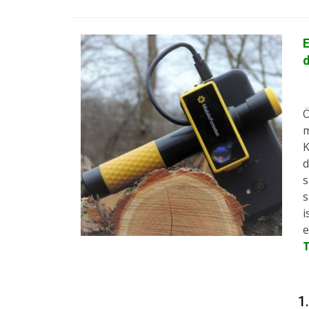
E
d
Ö
m
K
d
s
s
i
e
1.