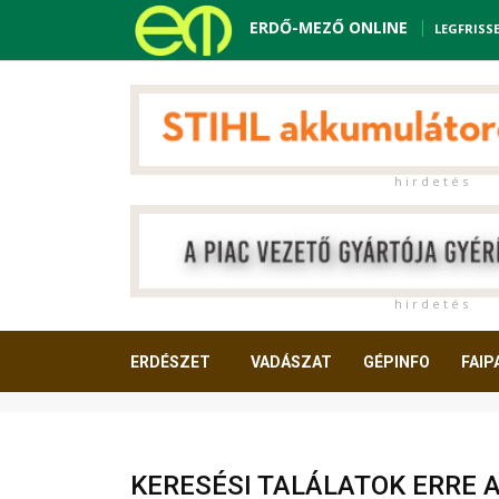
ERDŐ-MEZŐ ONLINE
LEGFRISS
h i r d e t é s
h i r d e t é s
ERDÉSZET
VADÁSZAT
GÉPINFO
FAIP
OLVASNIVALÓ
KERESÉSI TALÁLATOK ERRE 