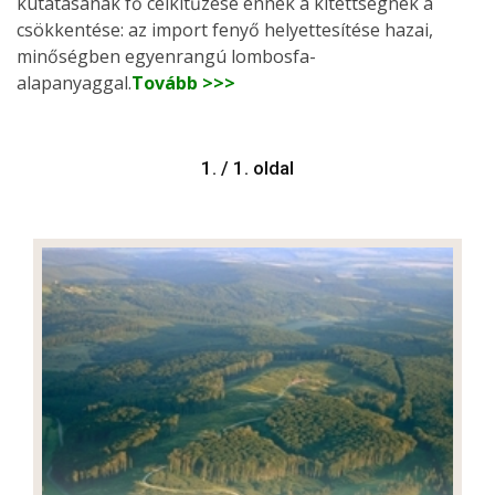
kutatásának fő célkitűzése ennek a kitettségnek a
csökkentése: az import fenyő helyettesítése hazai,
minőségben egyenrangú lombosfa-
alapanyaggal.
Tovább >>>
1. / 1. oldal