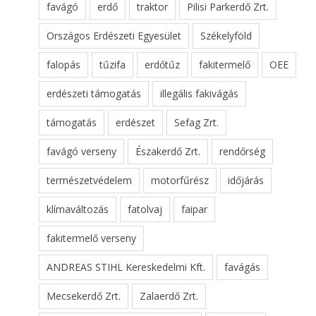
favágó
erdő
traktor
Pilisi Parkerdő Zrt.
Országos Erdészeti Egyesület
Székelyföld
falopás
tűzifa
erdőtűz
fakitermelő
OEE
erdészeti támogatás
illegális fakivágás
támogatás
erdészet
Sefag Zrt.
favágó verseny
Északerdő Zrt.
rendőrség
természetvédelem
motorfűrész
időjárás
klímaváltozás
fatolvaj
faipar
fakitermelő verseny
ANDREAS STIHL Kereskedelmi Kft.
favágás
Mecsekerdő Zrt.
Zalaerdő Zrt.