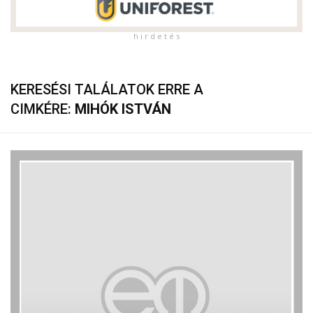
h i r d e t é s
KERESÉSI TALÁLATOK ERRE A
CIMKÉRE:
MIHÓK ISTVÁN