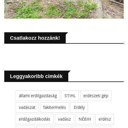
Csatlakozz hozzánk!
Leggyakoribb cimkék
állami erdőgazdaság
STIHL
erdészeti gép
vadászat
fakitermelés
Erdély
erdőgazdálkodás
vadász
NÉBIH
erdész