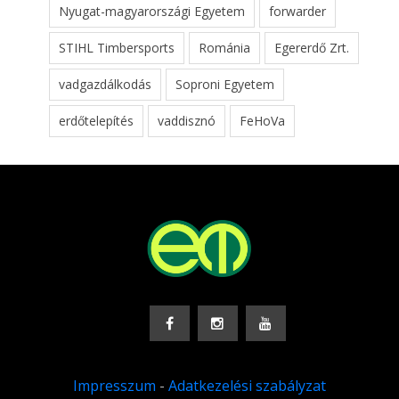
Nyugat-magyarországi Egyetem
forwarder
STIHL Timbersports
Románia
Egererdő Zrt.
vadgazdálkodás
Soproni Egyetem
erdőtelepítés
vaddisznó
FeHoVa
Impresszum
-
Adatkezelési szabályzat