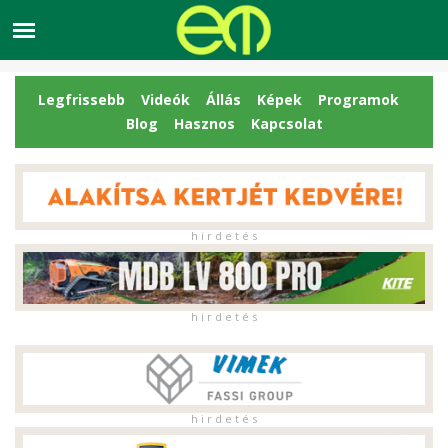
Legfrissebb
Videók
Állás
Képek
Programok
Blog
Hasznos
Kapcsolat
h i r d e t é s
h i r d e t é s
h i r d e t é s