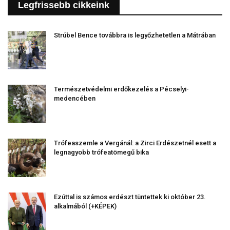
Legfrissebb cikkeink
Strúbel Bence továbbra is legyőzhetetlen a Mátrában
Természetvédelmi erdőkezelés a Pécselyi-
medencében
Trófeaszemle a Vergánál: a Zirci Erdészetnél esett a
legnagyobb trófeatömegű bika
Ezúttal is számos erdészt tüntettek ki október 23.
alkalmából (+KÉPEK)