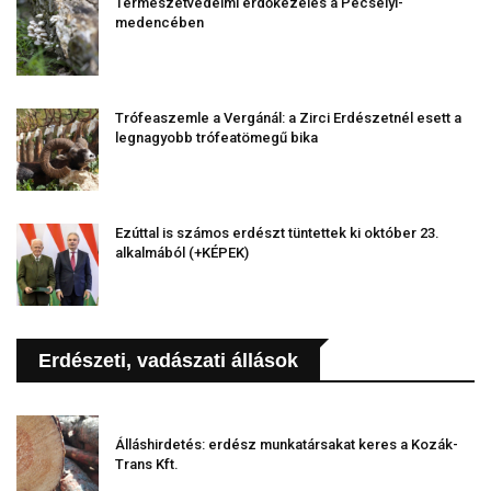
Természetvédelmi erdőkezelés a Pécselyi-
medencében
Trófeaszemle a Vergánál: a Zirci Erdészetnél esett a
legnagyobb trófeatömegű bika
Ezúttal is számos erdészt tüntettek ki október 23.
alkalmából (+KÉPEK)
Erdészeti, vadászati állások
Álláshirdetés: erdész munkatársakat keres a Kozák-
Trans Kft.