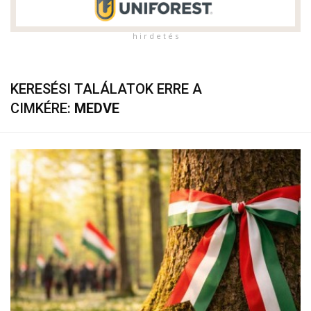
h i r d e t é s
KERESÉSI TALÁLATOK ERRE A
CIMKÉRE:
MEDVE