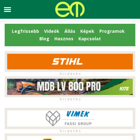
Legfrissebb
Videók
Állás
Képek
Programok
Blog
Hasznos
Kapcsolat
h i r d e t é s
h i r d e t é s
h i r d e t é s