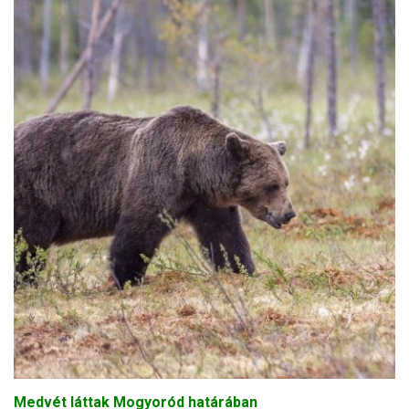
Medvét láttak Mogyoród határában