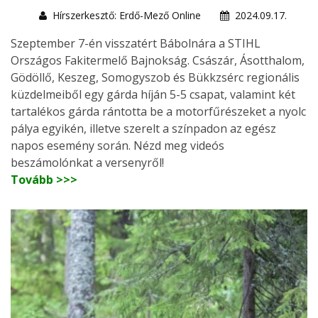
Hírszerkesztő: Erdő-Mező Online
2024.09.17.
Szeptember 7-én visszatért Bábolnára a STIHL
Országos Fakitermelő Bajnokság. Császár, Ásotthalom,
Gödöllő, Keszeg, Somogyszob és Bükkzsérc regionális
küzdelmeiből egy gárda híján 5-5 csapat, valamint két
tartalékos gárda rántotta be a motorfűrészeket a nyolc
pálya egyikén, illetve szerelt a színpadon az egész
napos esemény során. Nézd meg videós
beszámolónkat a versenyről!
Tovább >>>