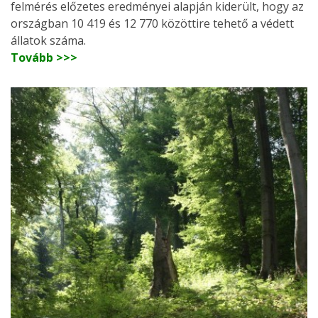
felmérés előzetes eredményei alapján kiderült, hogy az
országban 10 419 és 12 770 közöttire tehető a védett
állatok száma.
Tovább >>>