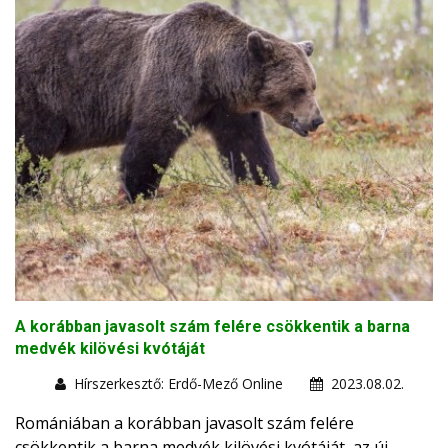
A korábban javasolt szám felére csökkentik a barna
medvék kilövési kvótáját
Hírszerkesztő: Erdő-Mező Online
2023.08.02.
Romániában a korábban javasolt szám felére
csökkentik a barna medvék kilövési kvótáját, az új