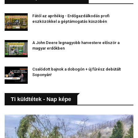
Fától az aprítékig - Erdőgazdálkodás profi
eszközökkel a géptámogatás küszöbén
A John Deere legnagyobb harvestere először a
magyar erdőkben
Csalódott bajnok a dobogón + új fűrész debütált
Soponyán!
Ti küldtétek - Nap képe