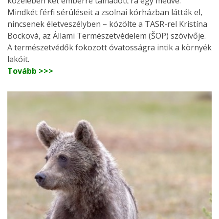
közelében két emberre támadott rá egy medve.
Mindkét férfi sérüléseit a zsolnai kórházban látták el,
nincsenek életveszélyben – közölte a TASR-rel Kristína
Bocková, az Állami Természetvédelem (ŠOP) szóvivője.
A természetvédők fokozott óvatosságra intik a környék
lakóit.
Tovább >>>