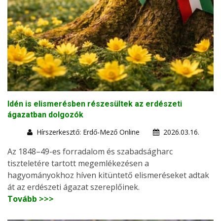
Idén is elismerésben részesültek az erdészeti
ágazatban dolgozók
Hírszerkesztő: Erdő-Mező Online
2026.03.16.
Az 1848–49-es forradalom és szabadságharc
tiszteletére tartott megemlékezésen a
hagyományokhoz híven kitüntető elismeréseket adtak
át az erdészeti ágazat szereplőinek.
Tovább >>>