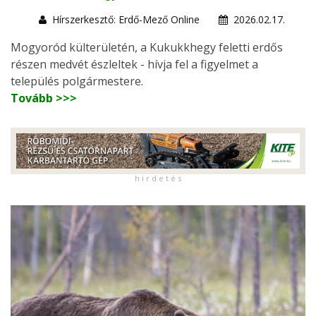
Hírszerkesztő: Erdő-Mező Online
2026.02.17.
Mogyoród külterületén, a Kukukkhegy feletti erdős
részen medvét észleltek - hívja fel a figyelmet a
település polgármestere.
Tovább >>>
h i r d e t é s