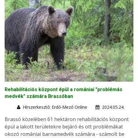
Rehabilitációs központ épül a romániai "problémás
medvék" számára Brassóban
Hírszerkesztő: Erdő-Mező Online
2024.05.24.
Brassó közelében 61 hektáron rehabilitációs központ
épül a lakott területekre bejáró és ott problémákat
okozó romániai barnamedvék számára - számolt be