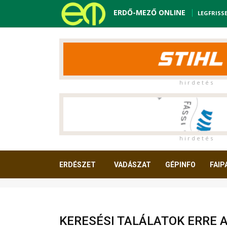
ERDŐ-MEZŐ ONLINE
LEGFRISS
h i r d e t é s
h i r d e t é s
ERDÉSZET
VADÁSZAT
GÉPINFO
FAIP
OLVASNIVALÓ
KERESÉSI TALÁLATOK ERRE 