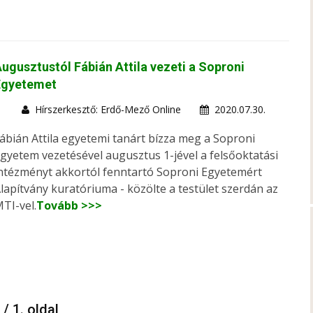
ugusztustól Fábián Attila vezeti a Soproni
Egyetemet
Hírszerkesztő: Erdő-Mező Online
2020.07.30.
ábián Attila egyetemi tanárt bízza meg a Soproni
gyetem vezetésével augusztus 1-jével a felsőoktatási
ntézményt akkortól fenntartó Soproni Egyetemért
lapítvány kuratóriuma - közölte a testület szerdán az
TI-vel.
Tovább >>>
 / 1. oldal