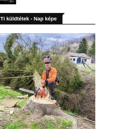
Ti küldtétek - Nap képe