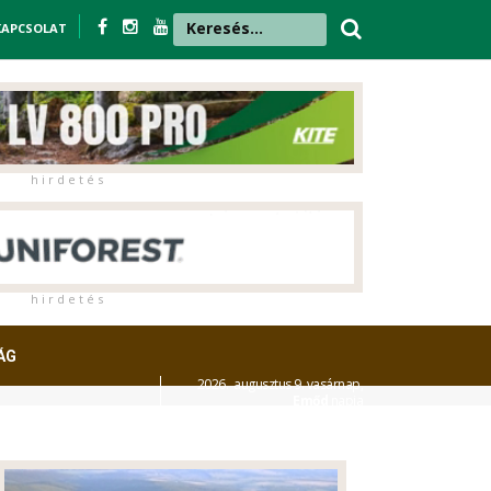
KAPCSOLAT
h i r d e t é s
h i r d e t é s
ÁG
2026. augusztus 9. vasárnap,
Emőd
napja