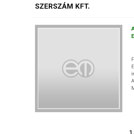
SZERSZÁM KFT.
A
F
E
i
A
M
1.