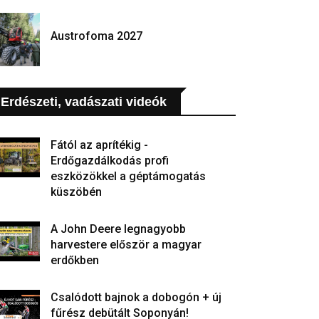
Austrofoma 2027
Erdészeti, vadászati videók
Fától az aprítékig -
Erdőgazdálkodás profi
eszközökkel a géptámogatás
küszöbén
A John Deere legnagyobb
harvestere először a magyar
erdőkben
Csalódott bajnok a dobogón + új
fűrész debütált Soponyán!