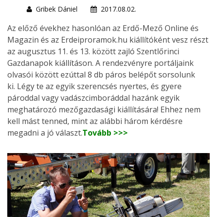
Gribek Dániel
2017.08.02.
Az előző évekhez hasonlóan az Erdő-Mező Online és
Magazin és az Erdeiproramok.hu kiállítóként vesz részt
az augusztus 11. és 13. között zajló Szentlőrinci
Gazdanapok kiállításon. A rendezvényre portáljaink
olvasói között ezúttal 8 db páros belépőt sorsolunk
ki. Légy te az egyik szerencsés nyertes, és gyere
pároddal vagy vadászcimboráddal hazánk egyik
meghatározó mezőgazdasági kiállítására! Ehhez nem
kell mást tenned, mint az alábbi három kérdésre
megadni a jó választ.
Tovább >>>