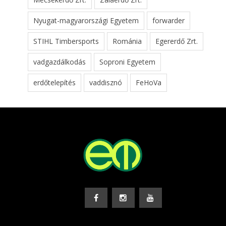
Nyugat-magyarországi Egyetem
forwarder
STIHL Timbersports
Románia
Egererdő Zrt.
vadgazdálkodás
Soproni Egyetem
erdőtelepítés
vaddisznó
FeHoVa