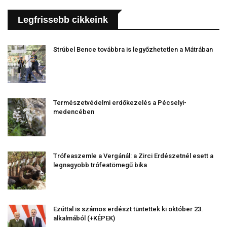
Legfrissebb cikkeink
Strúbel Bence továbbra is legyőzhetetlen a Mátrában
Természetvédelmi erdőkezelés a Pécselyi-
medencében
Trófeaszemle a Vergánál: a Zirci Erdészetnél esett a
legnagyobb trófeatömegű bika
Ezúttal is számos erdészt tüntettek ki október 23.
alkalmából (+KÉPEK)