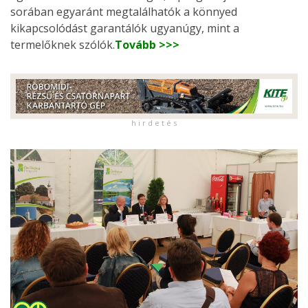
sorában egyaránt megtalálhatók a könnyed
kikapcsolódást garantálók ugyanúgy, mint a
termelőknek szólók.
Tovább >>>
h i r d e t é s