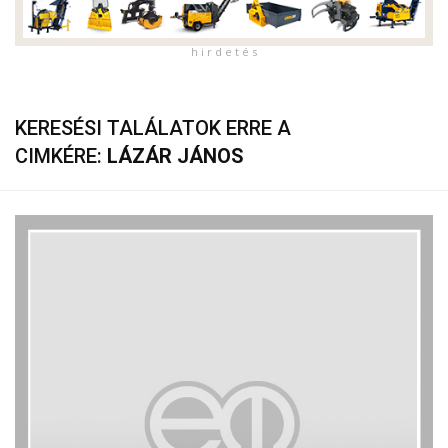
h i r d e t é s
KERESÉSI TALÁLATOK ERRE A
CIMKÉRE:
LÁZÁR JÁNOS