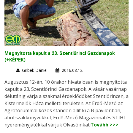
Megnyitotta kapuit a 23. Szentlőrinci Gazdanapok
(+KÉPEK)
Gribek Dániel
2016.08.12.
Augusztus 12-én, 10 órakor hivatalosan is megnyitotta
kapuit a 23. Szentlőrinci Gazdanapok. A vásár vasárnap
délutánig várja a szakmai érdeklődőket Szentlőrincen, a
Kistermelők Háza melletti területen. Az Erdő-Mező az
Agrofórummal közös standon állít ki a B pavilonban,
ahol szakkönyvekkel, Erdő-Mező Magazinnal és STIHL
nyereményjátékkal várjuk Olvasóinkat!
Tovább >>>