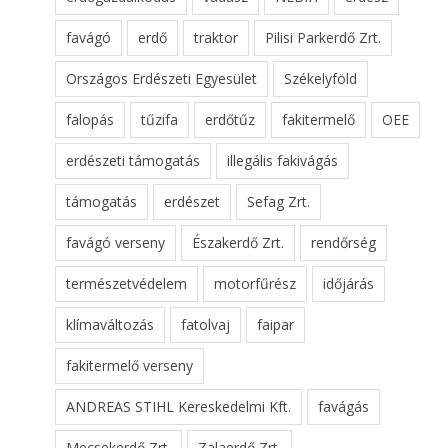
favágó
erdő
traktor
Pilisi Parkerdő Zrt.
Országos Erdészeti Egyesület
Székelyföld
falopás
tűzifa
erdőtűz
fakitermelő
OEE
erdészeti támogatás
illegális fakivágás
támogatás
erdészet
Sefag Zrt.
favágó verseny
Északerdő Zrt.
rendőrség
természetvédelem
motorfűrész
időjárás
klímaváltozás
fatolvaj
faipar
fakitermelő verseny
ANDREAS STIHL Kereskedelmi Kft.
favágás
Mecsekerdő Zrt.
Zalaerdő Zrt.