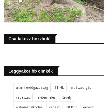
Csatlakozz hozzánk!
Leggyakoribb cimkék
állami erdőgazdaság
STIHL
erdészeti gép
vadászat
fakitermelés
Erdély
erdőgazdálkodás
vadász
NÉBIH
erdész