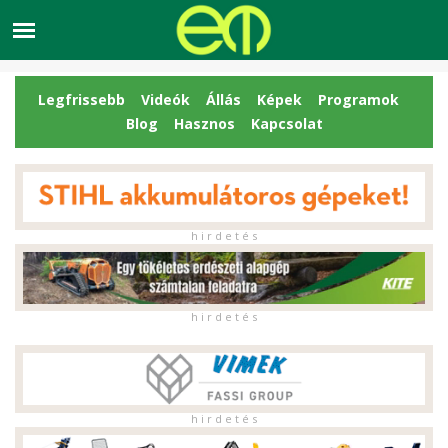
Legfrissebb
Videók
Állás
Képek
Programok
Blog
Hasznos
Kapcsolat
h i r d e t é s
h i r d e t é s
h i r d e t é s