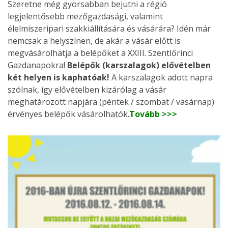
Szeretne még gyorsabban bejutni a régió
legjelentősebb mezőgazdasági, valamint
élelmiszeripari szakkiállítására és vásárára? Idén már
nemcsak a helyszínen, de akár a vásár előtt is
megvásárolhatja a belépőket a XXIII. Szentlőrinci
Gazdanapokra!
Belépők (karszalagok) elővételben
két helyen is kaphatóak!
A karszalagok adott napra
szólnak, így elővételben kizárólag a vásár
meghatározott napjára (péntek / szombat / vasárnap)
érvényes belépők vásárolhatók.
Tovább >>>