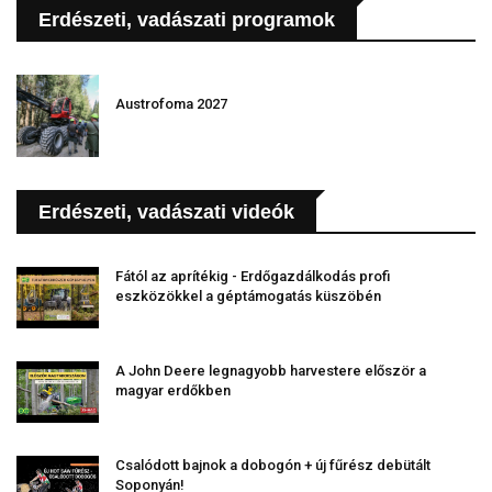
Erdészeti, vadászati programok
Austrofoma 2027
Erdészeti, vadászati videók
Fától az aprítékig - Erdőgazdálkodás profi
eszközökkel a géptámogatás küszöbén
A John Deere legnagyobb harvestere először a
magyar erdőkben
Csalódott bajnok a dobogón + új fűrész debütált
Soponyán!