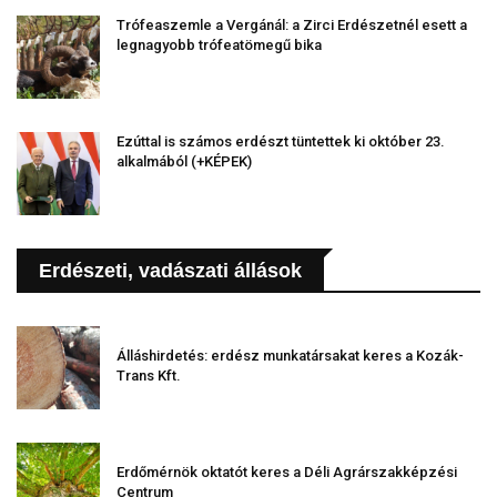
Trófeaszemle a Vergánál: a Zirci Erdészetnél esett a
legnagyobb trófeatömegű bika
Ezúttal is számos erdészt tüntettek ki október 23.
alkalmából (+KÉPEK)
Erdészeti, vadászati állások
Álláshirdetés: erdész munkatársakat keres a Kozák-
Trans Kft.
Erdőmérnök oktatót keres a Déli Agrárszakképzési
Centrum