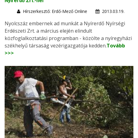
Nyírerdő Zrt.-nél
Hírszerkesztő: Erdő-Mező Online
2013.03.19.
Nyolcszáz embernek ad munkát a Nyírerdő Nyírségi
Erdészeti Zrt. a március elején elindult
közfoglalkoztatási programban - közölte a nyíregyházi
székhelyű társaság vezérigazgatója kedden.
Tovább
>>>