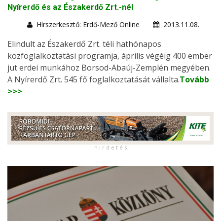
Nyírerdő és az Északerdő Zrt.-nél
Hírszerkesztő: Erdő-Mező Online
2013.11.08.
Elindult az Északerdő Zrt. téli hathónapos
közfoglalkoztatási programja, április végéig 400 ember
jut erdei munkához Borsod-Abaúj-Zemplén megyében.
A Nyírerdő Zrt. 545 fő foglalkoztatását vállalta.
Tovább
>>>
h i r d e t é s