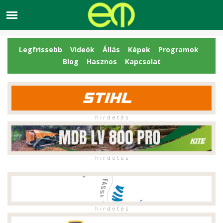
Legfrissebb
Videók
Állás
Képek
Programok
Blog
Hasznos
Kapcsolat
h i r d e t é s
h i r d e t é s
h i r d e t é s