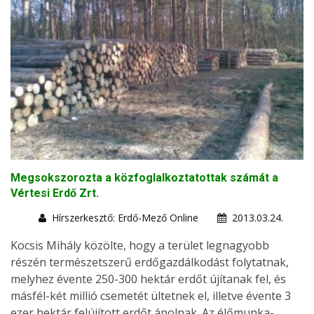
Megsokszorozta a közfoglalkoztatottak számát a
Vértesi Erdő Zrt.
Hírszerkesztő: Erdő-Mező Online
2013.03.24.
Kocsis Mihály közölte, hogy a terület legnagyobb
részén természetszerű erdőgazdálkodást folytatnak,
melyhez évente 250-300 hektár erdőt újítanak fel, és
másfél-két millió csemetét ültetnek el, illetve évente 3
ezer hektár felújított erdőt ápolnak. Az élőmunka-