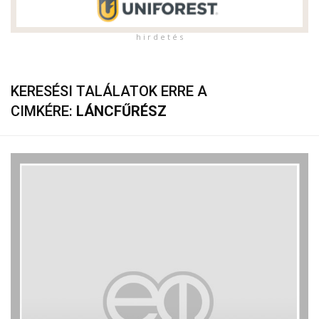
h i r d e t é s
KERESÉSI TALÁLATOK ERRE A
CIMKÉRE:
LÁNCFŰRÉSZ