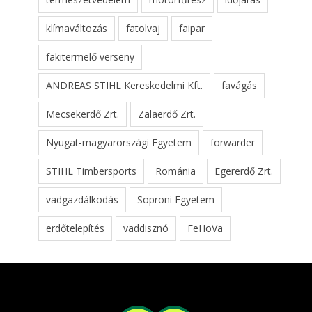
klímaváltozás
fatolvaj
faipar
fakitermelő verseny
ANDREAS STIHL Kereskedelmi Kft.
favágás
Mecsekerdő Zrt.
Zalaerdő Zrt.
Nyugat-magyarországi Egyetem
forwarder
STIHL Timbersports
Románia
Egererdő Zrt.
vadgazdálkodás
Soproni Egyetem
erdőtelepítés
vaddisznó
FeHoVa