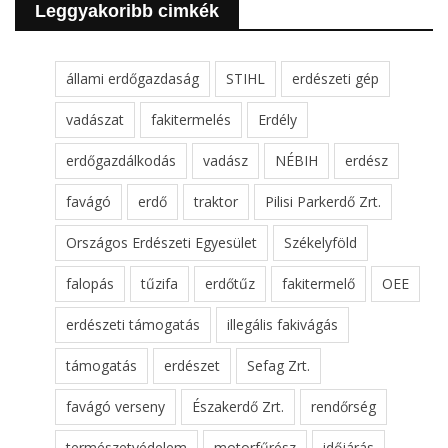
Leggyakoribb cimkék
állami erdőgazdaság
STIHL
erdészeti gép
vadászat
fakitermelés
Erdély
erdőgazdálkodás
vadász
NÉBIH
erdész
favágó
erdő
traktor
Pilisi Parkerdő Zrt.
Országos Erdészeti Egyesület
Székelyföld
falopás
tűzifa
erdőtűz
fakitermelő
OEE
erdészeti támogatás
illegális fakivágás
támogatás
erdészet
Sefag Zrt.
favágó verseny
Északerdő Zrt.
rendőrség
természetvédelem
motorfűrész
időjárás