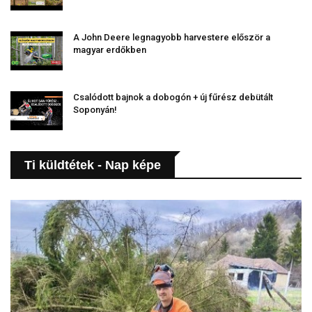
A John Deere legnagyobb harvestere először a
magyar erdőkben
Csalódott bajnok a dobogón + új fűrész debütált
Soponyán!
Ti küldtétek - Nap képe