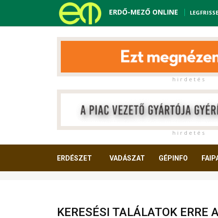
ERDŐ-MEZŐ ONLINE
LEGFRISS
h i r d e t é s
h i r d e t é s
ERDÉSZET
VADÁSZAT
GÉPINFO
FAIP
OLVASNIVALÓ
KERESÉSI TALÁLATOK ERRE 