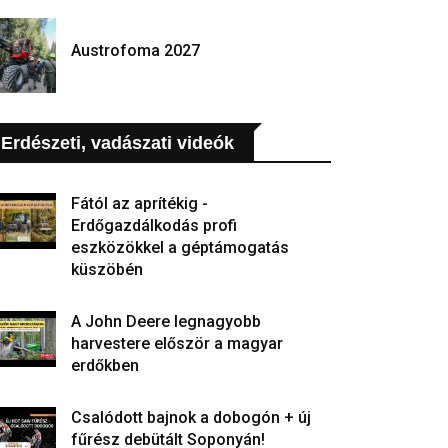
Austrofoma 2027
Erdészeti, vadászati videók
Fától az aprítékig -
Erdőgazdálkodás profi
eszközökkel a géptámogatás
küszöbén
A John Deere legnagyobb
harvestere először a magyar
erdőkben
Csalódott bajnok a dobogón + új
fűrész debütált Soponyán!