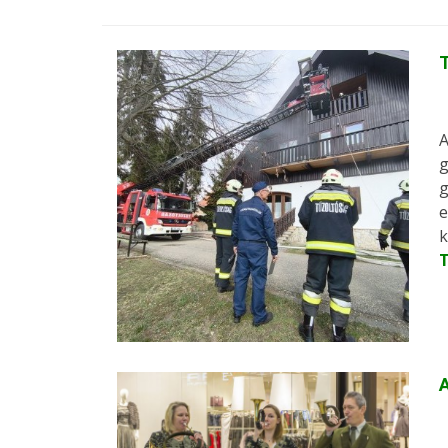
T
A
g
g
e
k
A