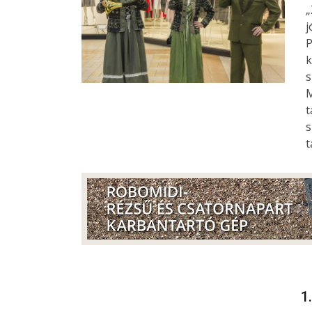
„
j
P
k
s
M
t
s
t
1.