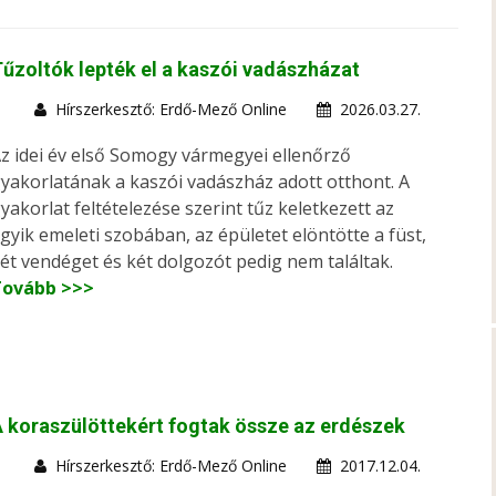
űzoltók lepték el a kaszói vadászházat
Hírszerkesztő: Erdő-Mező Online
2026.03.27.
z idei év első Somogy vármegyei ellenőrző
yakorlatának a kaszói vadászház adott otthont. A
yakorlat feltételezése szerint tűz keletkezett az
gyik emeleti szobában, az épületet elöntötte a füst,
ét vendéget és két dolgozót pedig nem találtak.
Tovább >>>
 koraszülöttekért fogtak össze az erdészek
Hírszerkesztő: Erdő-Mező Online
2017.12.04.