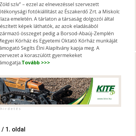
Zöld szív” – ezzel az elnevezéssel szervezett
ótékonysági fotókiállítást az Északerdő Zrt. a Miskolc
laza emeletén. A tárlaton a társaság dolgozói által
észített képek láthatók, az azok eladásából
zármazó összeget pedig a Borsod-Abaúj-Zemplén
egyei Kórház és Egyetemi Oktató Kórház munkáját
ámogató Segíts Élni Alapítvány kapja meg. A
zervezet a koraszülött gyermekeket
ámogatja.
Tovább >>>
h i r d e t é s
 / 1. oldal