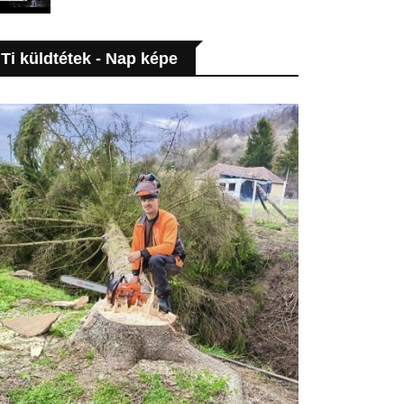
Ti küldtétek - Nap képe