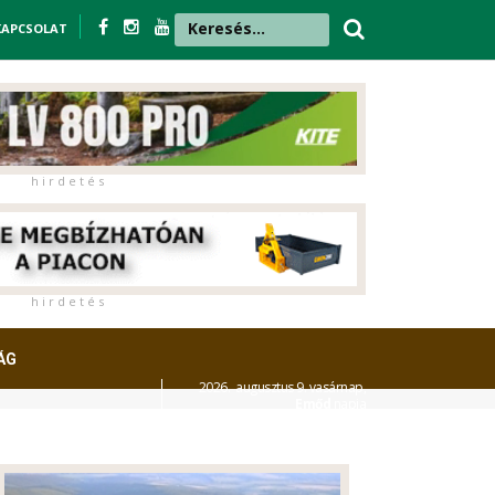
KAPCSOLAT
h i r d e t é s
h i r d e t é s
ÁG
2026. augusztus 9. vasárnap,
Emőd
napja