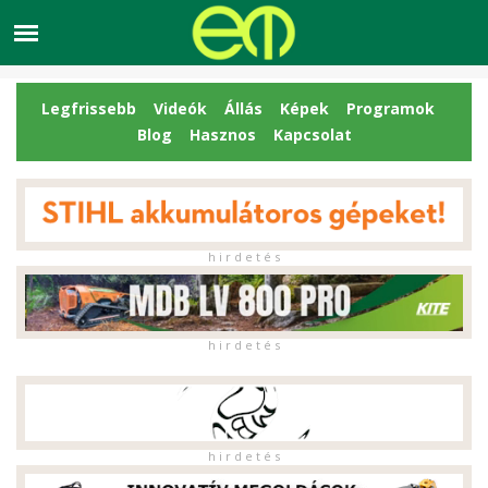
Legfrissebb
Videók
Állás
Képek
Programok
Blog
Hasznos
Kapcsolat
h i r d e t é s
h i r d e t é s
h i r d e t é s