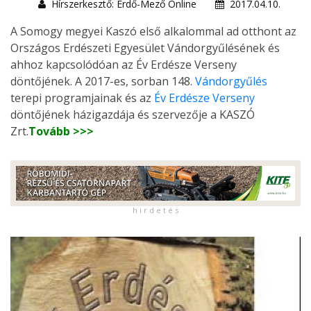
Hírszerkesztő: Erdő-Mező Online
2017.04.10.
A Somogy megyei Kaszó első alkalommal ad otthont az
Országos Erdészeti Egyesület Vándorgyűlésének és
ahhoz kapcsolódóan az Év Erdésze Verseny
döntőjének. A 2017-es, sorban 148.
Vándorgyűlés
terepi programjainak és az
Év Erdésze Verseny
döntőjének házigazdája és szervezője a KASZÓ
Zrt.
Tovább >>>
h i r d e t é s