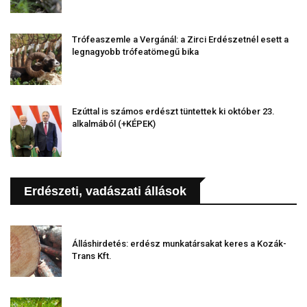
Trófeaszemle a Vergánál: a Zirci Erdészetnél esett a
legnagyobb trófeatömegű bika
Ezúttal is számos erdészt tüntettek ki október 23.
alkalmából (+KÉPEK)
Erdészeti, vadászati állások
Álláshirdetés: erdész munkatársakat keres a Kozák-
Trans Kft.