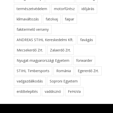
természetvédelem
motorfűrész
időjárás
klímaváltozás
fatolvaj
faipar
fakitermelő verseny
ANDREAS STIHL Kereskedelmi Kft.
favágás
Mecsekerdő Zrt.
Zalaerdő Zrt.
Nyugat-magyarországi Egyetem
forwarder
STIHL Timbersports
Románia
Egererdő Zrt.
vadgazdálkodás
Soproni Egyetem
erdőtelepítés
vaddisznó
FeHoVa