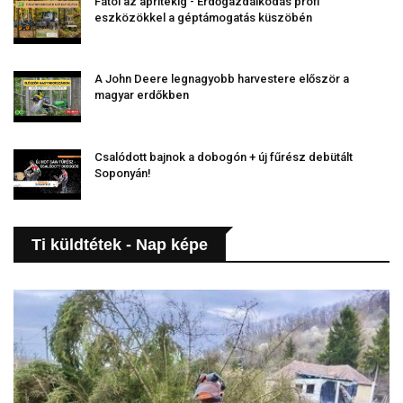
Fától az aprítékig - Erdőgazdálkodás profi
eszközökkel a géptámogatás küszöbén
A John Deere legnagyobb harvestere először a
magyar erdőkben
Csalódott bajnok a dobogón + új fűrész debütált
Soponyán!
Ti küldtétek - Nap képe