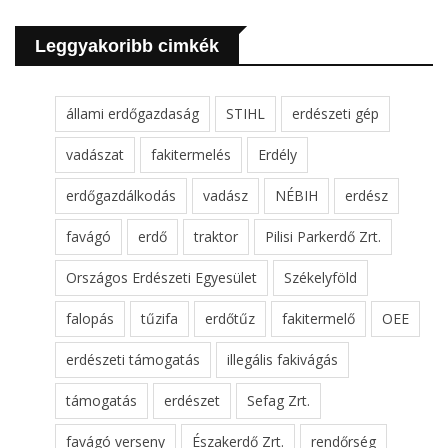
Leggyakoribb cimkék
állami erdőgazdaság
STIHL
erdészeti gép
vadászat
fakitermelés
Erdély
erdőgazdálkodás
vadász
NÉBIH
erdész
favágó
erdő
traktor
Pilisi Parkerdő Zrt.
Országos Erdészeti Egyesület
Székelyföld
falopás
tűzifa
erdőtűz
fakitermelő
OEE
erdészeti támogatás
illegális fakivágás
támogatás
erdészet
Sefag Zrt.
favágó verseny
Északerdő Zrt.
rendőrség