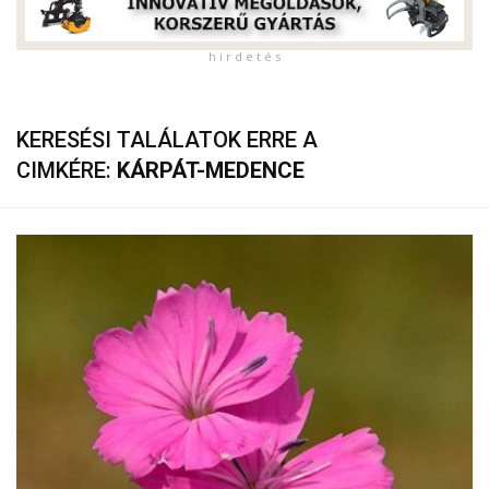
h i r d e t é s
KERESÉSI TALÁLATOK ERRE A
CIMKÉRE:
KÁRPÁT-MEDENCE