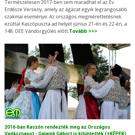
Természetesen 2017-ben sem maradhat el az Év
Erdésze Verseny, amely az ágazat egyik legrangosabb
szakmai eseménye. Az országos megmérettetésnek
ezúttal Kaszópuszta ad helyet június 21-én és 22-én, a
148. OEE Vándorgyűlés előtt.
Tovább >>>
2016-ban Kaszón rendezték meg az Országos
Vadásznapot - Galamb Gábort is kitüntették (+KÉPEK)