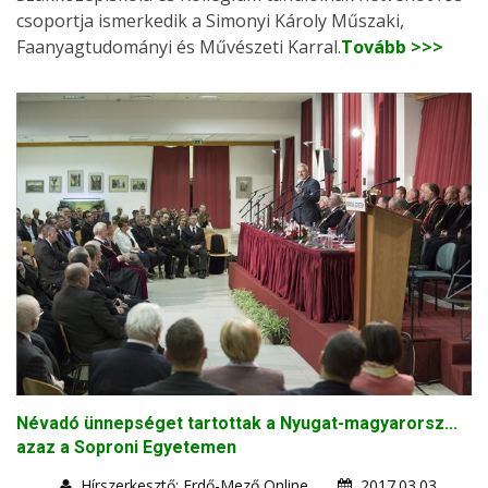
csoportja ismerkedik a Simonyi Károly Műszaki,
Faanyagtudományi és Művészeti Karral.
Tovább >>>
Névadó ünnepséget tartottak a Nyugat-magyarorsz...
azaz a Soproni Egyetemen
Hírszerkesztő: Erdő-Mező Online
2017.03.03.