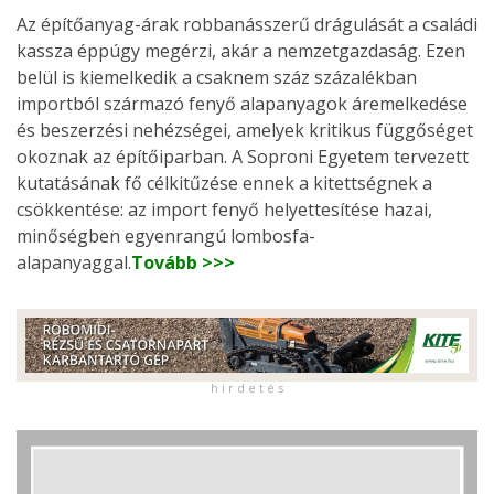
Az építőanyag-árak robbanásszerű drágulását a családi
kassza éppúgy megérzi, akár a nemzetgazdaság. Ezen
belül is kiemelkedik a csaknem száz százalékban
importból származó fenyő alapanyagok áremelkedése
és beszerzési nehézségei, amelyek kritikus függőséget
okoznak az építőiparban. A Soproni Egyetem tervezett
kutatásának fő célkitűzése ennek a kitettségnek a
csökkentése: az import fenyő helyettesítése hazai,
minőségben egyenrangú lombosfa-
alapanyaggal.
Tovább >>>
h i r d e t é s