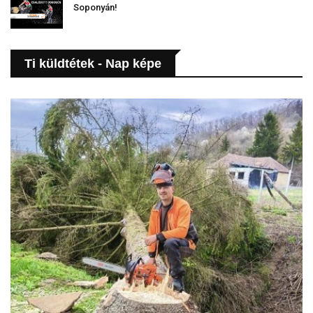
Soponyán!
Ti küldtétek - Nap képe