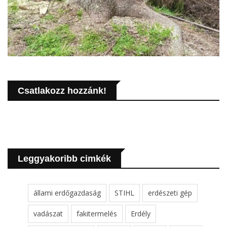
Csatlakozz hozzánk!
Leggyakoribb cimkék
állami erdőgazdaság
STIHL
erdészeti gép
vadászat
fakitermelés
Erdély