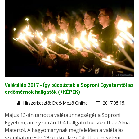
Valétálás 2017 - Így búcsúztak a Soproni Egyetemtől az
erdőmérnök hallgatók (+KÉPEK)
Hírszerkesztő: Erdő-Mező Online
2017.05.15.
Május 13-án tartotta valétaünnepségét a Soproni
Egyetem, amely során 104 hallgató búcsúzott az Alma
Matertől. A hagyománynak megfelelően a valétálás
szombaton este 19 órakor kezdődött, az Egyetem