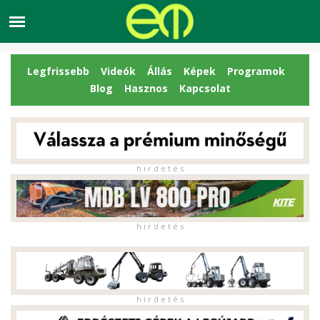
Legfrissebb
Videók
Állás
Képek
Programok
Blog
Hasznos
Kapcsolat
h i r d e t é s
h i r d e t é s
h i r d e t é s