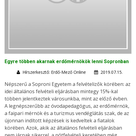
Egyre többen akarnak erdőmérnökök lenni Sopronban
Hírszerkesztő: Erdő-Mező Online
2019.07.15.
Népszerű a Soproni Egyetem a felvételizők körében: az
idei általános felvételi eljárásban mintegy 15%-kal
többen jelentkeztek városunkba, mint az előző évben.
A legnépszerűbb az óvodapedagógus, az erdőmérnök,
a faipari mérnök és a turizmus vendéglátás szak, de az
újonnan indított képzések is kedveltek a fiatalok
körében. Azok, akik az általános felvételi eljárásban
nem járnak sikerrel, a pótfelvételi keretében még