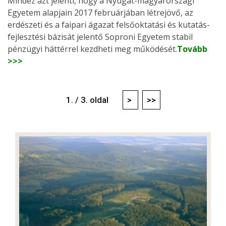
Mindez azt jelenti, hogy a Nyugat-magyarországi
Egyetem alapjain 2017 februárjában létrejövő, az
erdészeti és a faipari ágazat felsőoktatási és kutatás-
fejlesztési bázisát jelentő Soproni Egyetem stabil
pénzügyi háttérrel kezdheti meg működését.
Tovább
>>>
1. / 3. oldal
>
>>