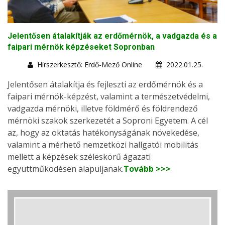
Jelentősen átalakítják az erdőmérnök, a vadgazda és a
faipari mérnök képzéseket Sopronban
Hírszerkesztő: Erdő-Mező Online
2022.01.25.
Jelentősen átalakítja és fejleszti az erdőmérnök és a
faipari mérnök-képzést, valamint a természetvédelmi,
vadgazda mérnöki, illetve földmérő és földrendező
mérnöki szakok szerkezetét a Soproni Egyetem. A cél
az, hogy az oktatás hatékonyságának növekedése,
valamint a mérhető nemzetközi hallgatói mobilitás
mellett a képzések széleskörű ágazati
együttműködésen alapuljanak.
Tovább >>>