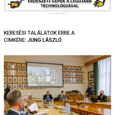
h i r d e t é s
KERESÉSI TALÁLATOK ERRE A
CIMKÉRE:
JUNG LÁSZLÓ