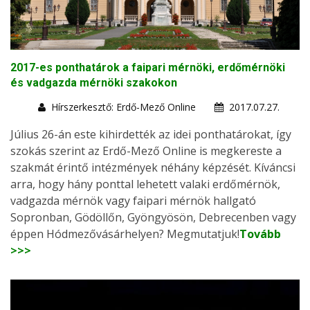
2017-es ponthatárok a faipari mérnöki, erdőmérnöki
és vadgazda mérnöki szakokon
Hírszerkesztő: Erdő-Mező Online
2017.07.27.
Július 26-án este kihirdették az idei ponthatárokat, így
szokás szerint az Erdő-Mező Online is megkereste a
szakmát érintő intézmények néhány képzését. Kíváncsi
arra, hogy hány ponttal lehetett valaki erdőmérnök,
vadgazda mérnök vagy faipari mérnök hallgató
Sopronban, Gödöllőn, Gyöngyösön, Debrecenben vagy
éppen Hódmezővásárhelyen? Megmutatjuk!
Tovább
>>>