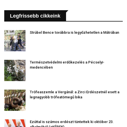
Legfrissebb cikkeink
Strúbel Bence továbbra is legyőzhetetlen a Mátrában
Természetvédelmi erdőkezelés a Pécselyi-
medencében
Trófeaszemle a Vergánál: a Zirci Erdészetnél esett a
legnagyobb trófeatömegű bika
Ezúttal is számos erdészt tüntettek ki október 23.
alkalmából (+KÉPEK)