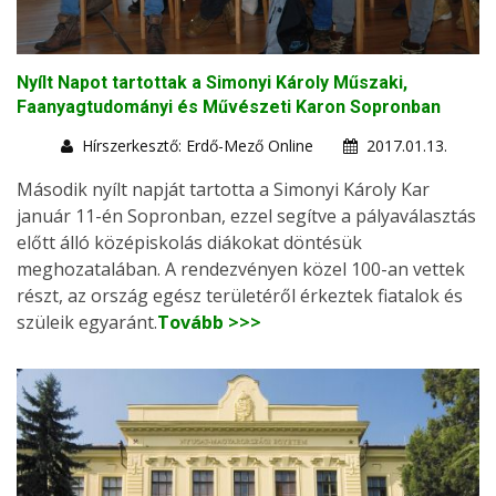
Nyílt Napot tartottak a Simonyi Károly Műszaki,
Faanyagtudományi és Művészeti Karon Sopronban
Hírszerkesztő: Erdő-Mező Online
2017.01.13.
Második nyílt napját tartotta a Simonyi Károly Kar
január 11-én Sopronban, ezzel segítve a pályaválasztás
előtt álló középiskolás diákokat döntésük
meghozatalában. A rendezvényen közel 100-an vettek
részt, az ország egész területéről érkeztek fiatalok és
szüleik egyaránt.
Tovább >>>