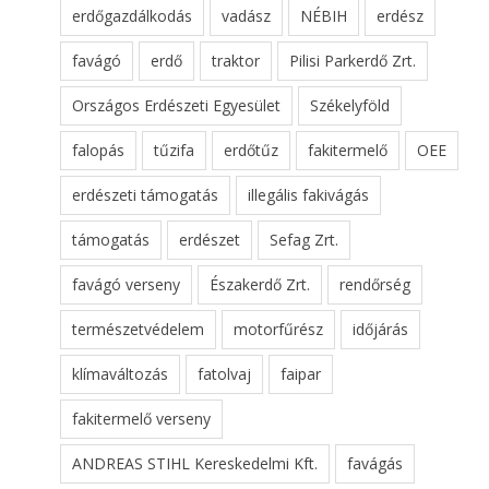
erdőgazdálkodás
vadász
NÉBIH
erdész
favágó
erdő
traktor
Pilisi Parkerdő Zrt.
Országos Erdészeti Egyesület
Székelyföld
falopás
tűzifa
erdőtűz
fakitermelő
OEE
erdészeti támogatás
illegális fakivágás
támogatás
erdészet
Sefag Zrt.
favágó verseny
Északerdő Zrt.
rendőrség
természetvédelem
motorfűrész
időjárás
klímaváltozás
fatolvaj
faipar
fakitermelő verseny
ANDREAS STIHL Kereskedelmi Kft.
favágás