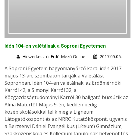
Idén 104-en valétálnak a Soproni Egyetemen
Hírszerkesztő: Erdő-Mező Online
2017.05.06.
A Soproni Egyetem hagyományőrző karai idén 2017.
május 13-án, szombaton tartják a Valétálást
Sopronban. Idén 104-en valétálnak: az Erdőmérnöki
Karról 42, a Simonyi Karról 32, a
Közgazdaságtudományi Karról 30 hallgató búcsúzik az
Alma Matertől. Május 9-én, kedden pedig
középiskolásokkal telik meg a Ligneum
Látogatóközpont és az NRRC Kutatóközpont, ugyanis
a Berzsenyi Dániel Evangélikus (Líceum) Gimnázium,
Szakközépiskola és Kollégium tanulóinak hetvenöt fős