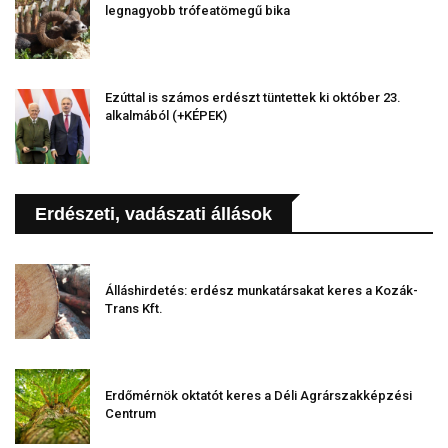
legnagyobb trófeatömegű bika
Ezúttal is számos erdészt tüntettek ki október 23.
alkalmából (+KÉPEK)
Erdészeti, vadászati állások
Álláshirdetés: erdész munkatársakat keres a Kozák-
Trans Kft.
Erdőmérnök oktatót keres a Déli Agrárszakképzési
Centrum