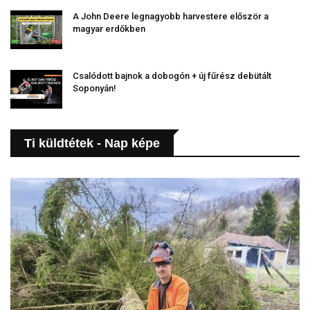
A John Deere legnagyobb harvestere először a
magyar erdőkben
Csalódott bajnok a dobogón + új fűrész debütált
Soponyán!
Ti küldtétek - Nap képe