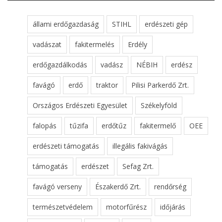
állami erdőgazdaság
STIHL
erdészeti gép
vadászat
fakitermelés
Erdély
erdőgazdálkodás
vadász
NÉBIH
erdész
favágó
erdő
traktor
Pilisi Parkerdő Zrt.
Országos Erdészeti Egyesület
Székelyföld
falopás
tűzifa
erdőtűz
fakitermelő
OEE
erdészeti támogatás
illegális fakivágás
támogatás
erdészet
Sefag Zrt.
favágó verseny
Északerdő Zrt.
rendőrség
természetvédelem
motorfűrész
időjárás