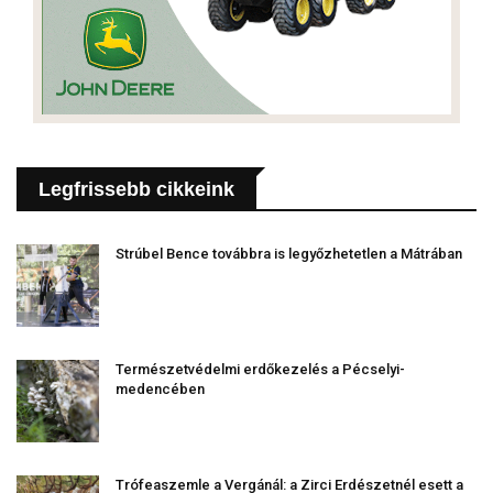
Legfrissebb cikkeink
Strúbel Bence továbbra is legyőzhetetlen a Mátrában
Természetvédelmi erdőkezelés a Pécselyi-
medencében
Trófeaszemle a Vergánál: a Zirci Erdészetnél esett a