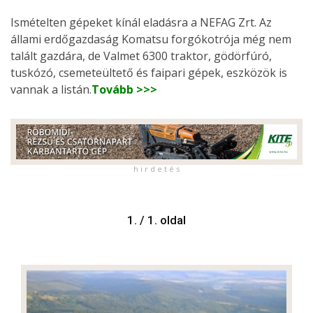
Ismételten gépeket kínál eladásra a NEFAG Zrt. Az
állami erdőgazdaság Komatsu forgókotrója még nem
talált gazdára, de Valmet 6300 traktor, gödörfúró,
tuskózó, csemeteültető és faipari gépek, eszközök is
vannak a listán.
Tovább >>>
h i r d e t é s
1. / 1. oldal