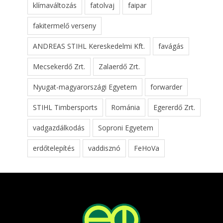
klímaváltozás
fatolvaj
faipar
fakitermelő verseny
ANDREAS STIHL Kereskedelmi Kft.
favágás
Mecsekerdő Zrt.
Zalaerdő Zrt.
Nyugat-magyarországi Egyetem
forwarder
STIHL Timbersports
Románia
Egererdő Zrt.
vadgazdálkodás
Soproni Egyetem
erdőtelepítés
vaddisznó
FeHoVa