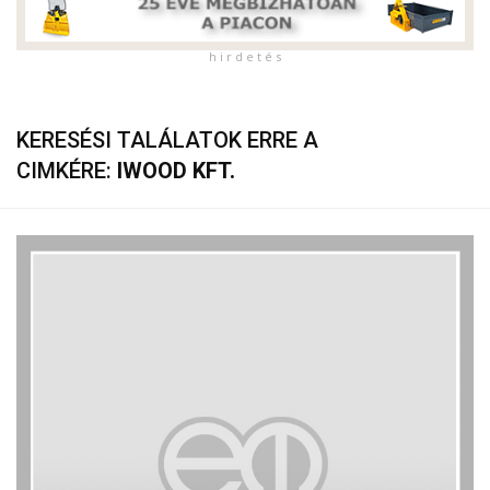
h i r d e t é s
KERESÉSI TALÁLATOK ERRE A
CIMKÉRE:
IWOOD KFT.