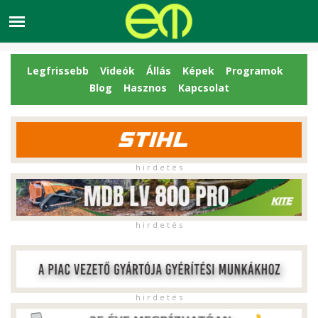
Legfrissebb
Videók
Állás
Képek
Programok
Blog
Hasznos
Kapcsolat
h i r d e t é s
h i r d e t é s
h i r d e t é s