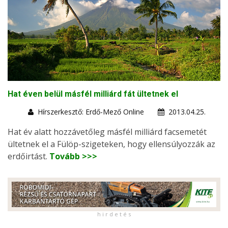
Hat éven belül másfél milliárd fát ültetnek el
Hírszerkesztő: Erdő-Mező Online
2013.04.25.
Hat év alatt hozzávetőleg másfél milliárd facsemetét
ültetnek el a Fülöp-szigeteken, hogy ellensúlyozzák az
erdőirtást.
Tovább >>>
h i r d e t é s