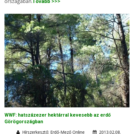
országában.
Tovább >>>
WWF: hatszázezer hektárral kevesebb az erdő
Görögországban
Hírszerkesztő: Erdő-Mező Online
2013.02.08.