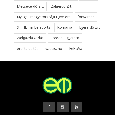
Mecsekerdő Zrt.
Zalaerdő Zrt.
Nyugat-magyarországi Egyetem
forwarder
STIHL Timbersports
Románia
Egererdő Zrt.
vadgazdálkodás
Soproni Egyetem
erdőtelepítés
vaddisznó
FeHoVa