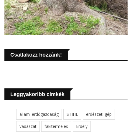
Csatlakozz hozzánk!
Leggyakoribb cimkék
állami erdőgazdaság
STIHL
erdészeti gép
vadászat
fakitermelés
Erdély