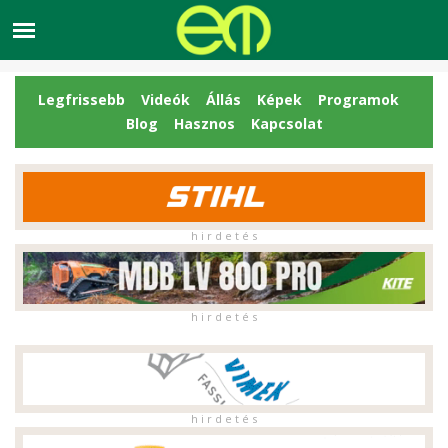
Legfrissebb
Videók
Állás
Képek
Programok
Blog
Hasznos
Kapcsolat
h i r d e t é s
h i r d e t é s
h i r d e t é s