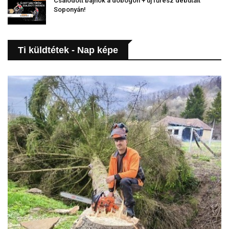
Csalódott bajnok a dobogón + új fűrész debütált
Soponyán!
Ti küldtétek - Nap képe