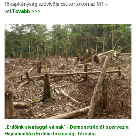
főkapitányság szóvivője csütörtökön az MTI-
vel.
Tovább >>>
„Erdőink sivataggá válnak" - Demonstrációt szervez a
Hajdúhadházi Erdőbirtokossági Társulat