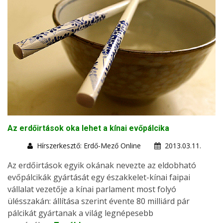
Az erdőirtások oka lehet a kínai evőpálcika
Hírszerkesztő: Erdő-Mező Online
2013.03.11.
Az erdőirtások egyik okának nevezte az eldobható
evőpálcikák gyártását egy északkelet-kínai faipai
vállalat vezetője a kínai parlament most folyó
ülésszakán: állítása szerint évente 80 milliárd pár
pálcikát gyártanak a világ legnépesebb