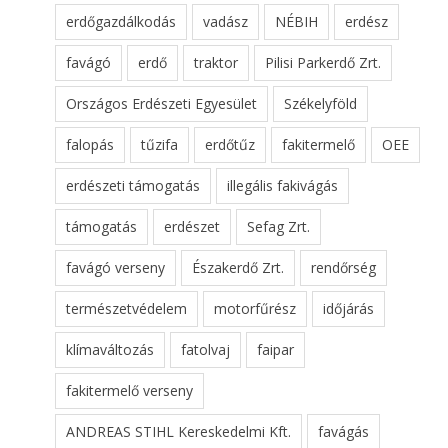
erdőgazdálkodás
vadász
NÉBIH
erdész
favágó
erdő
traktor
Pilisi Parkerdő Zrt.
Országos Erdészeti Egyesület
Székelyföld
falopás
tűzifa
erdőtűz
fakitermelő
OEE
erdészeti támogatás
illegális fakivágás
támogatás
erdészet
Sefag Zrt.
favágó verseny
Északerdő Zrt.
rendőrség
természetvédelem
motorfűrész
időjárás
klímaváltozás
fatolvaj
faipar
fakitermelő verseny
ANDREAS STIHL Kereskedelmi Kft.
favágás