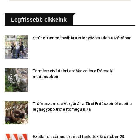
Legfrissebb cikkeink
Strúbel Bence továbbra is legyőzhetetlen a Mátrában
Természetvédelmi erdőkezelés a Pécselyi-
medencében
Trófeaszemle a Vergánál: a Zirci Erdészetnél esett a
legnagyobb trófeatömegű bika
Ezúttal is számos erdészt tüntettek ki október 23.