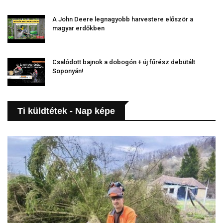
A John Deere legnagyobb harvestere először a
magyar erdőkben
Csalódott bajnok a dobogón + új fűrész debütált
Soponyán!
Ti küldtétek - Nap képe