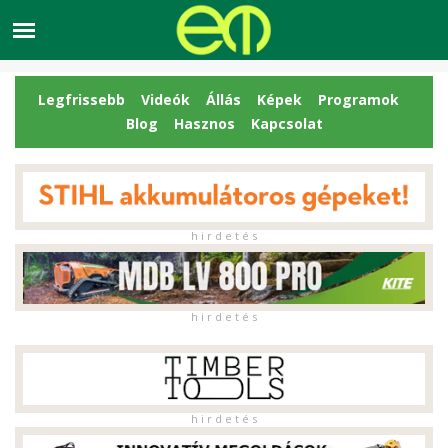
Legfrissebb
Videók
Állás
Képek
Programok
Blog
Hasznos
Kapcsolat
h i r d e t é s
h i r d e t é s
h i r d e t é s