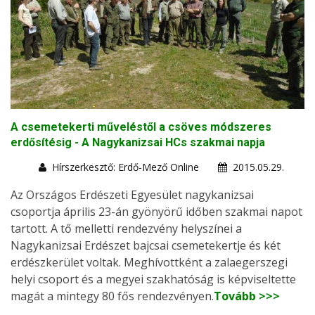
A csemetekerti műveléstől a csöves módszeres
erdősítésig - A Nagykanizsai HCs szakmai napja
Hírszerkesztő: Erdő-Mező Online
2015.05.29.
Az Országos Erdészeti Egyesület nagykanizsai
csoportja április 23-án gyönyörű időben szakmai napot
tartott. A tő melletti rendezvény helyszínei a
Nagykanizsai Erdészet bajcsai csemetekertje és két
erdészkerület voltak. Meghívottként a zalaegerszegi
helyi csoport és a megyei szakhatóság is képviseltette
magát a mintegy 80 fős rendezvényen.
Tovább >>>