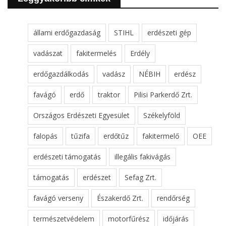
állami erdőgazdaság
STIHL
erdészeti gép
vadászat
fakitermelés
Erdély
erdőgazdálkodás
vadász
NÉBIH
erdész
favágó
erdő
traktor
Pilisi Parkerdő Zrt.
Országos Erdészeti Egyesület
Székelyföld
falopás
tűzifa
erdőtűz
fakitermelő
OEE
erdészeti támogatás
illegális fakivágás
támogatás
erdészet
Sefag Zrt.
favágó verseny
Északerdő Zrt.
rendőrség
természetvédelem
motorfűrész
időjárás