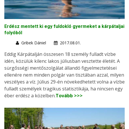
Erdész mentett ki egy fuldokló gyermeket a kárpátaljai
folyóból
Gribek Dániel
2017.08.01.
Eddig Kárpátalján összesen 18 személy fulladt vízbe
idén, közülük kilenc lakos júliusban vesztette életét. A
sürgősségi mentőszolgálat állandó figyelmeztetései
ellenére nem minden polgár van tisztában azzal, milyen
veszélyes a víz. Július 29-én növekedhetett volna a vízbe
fulladt személyek tragikus statisztikája, ha nincsen egy
éber erdész a közelben.
Tovább >>>