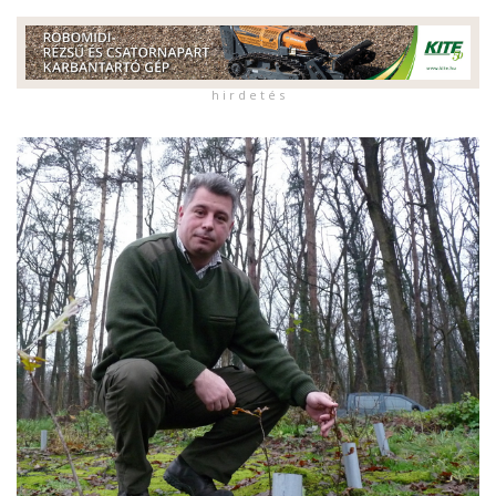
h i r d e t é s