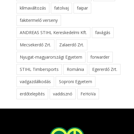
klímaváltozás
fatolvaj
faipar
fakitermelő verseny
ANDREAS STIHL Kereskedelmi Kft.
favágás
Mecsekerdő Zrt.
Zalaerdő Zrt.
Nyugat-magyarországi Egyetem
forwarder
STIHL Timbersports
Románia
Egererdő Zrt.
vadgazdálkodás
Soproni Egyetem
erdőtelepítés
vaddisznó
FeHoVa