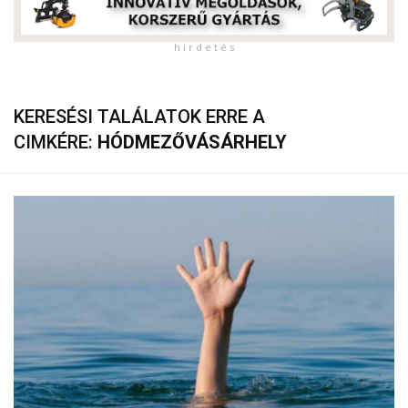
h i r d e t é s
KERESÉSI TALÁLATOK ERRE A
CIMKÉRE:
HÓDMEZŐVÁSÁRHELY