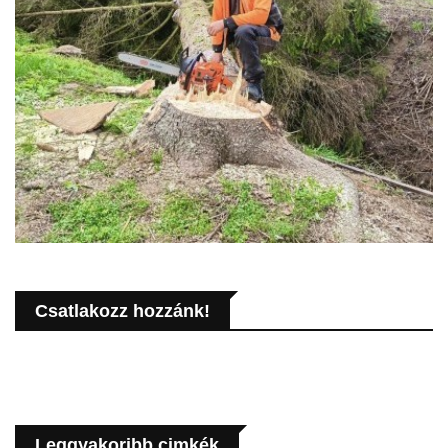
Csatlakozz hozzánk!
Leggyakoribb cimkék