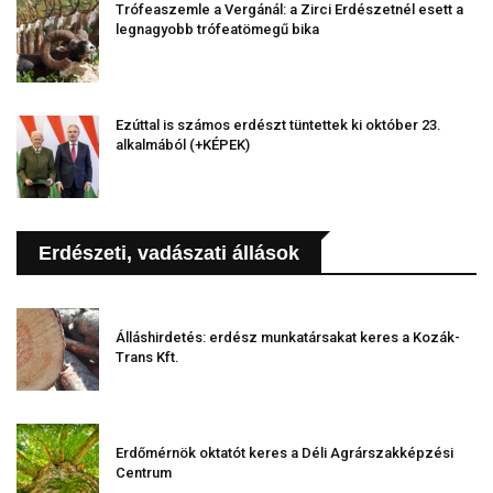
Trófeaszemle a Vergánál: a Zirci Erdészetnél esett a
legnagyobb trófeatömegű bika
Ezúttal is számos erdészt tüntettek ki október 23.
alkalmából (+KÉPEK)
Erdészeti, vadászati állások
Álláshirdetés: erdész munkatársakat keres a Kozák-
Trans Kft.
Erdőmérnök oktatót keres a Déli Agrárszakképzési
Centrum