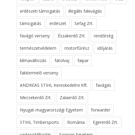
erdészeti támogatás
illegális fakivágás
támogatás
erdészet
Sefag Zrt.
favágó verseny
Északerdő Zrt.
rendőrség
természetvédelem
motorfűrész
időjárás
klímaváltozás
fatolvaj
faipar
fakitermelő verseny
ANDREAS STIHL Kereskedelmi Kft.
favágás
Mecsekerdő Zrt.
Zalaerdő Zrt.
Nyugat-magyarországi Egyetem
forwarder
STIHL Timbersports
Románia
Egererdő Zrt.
vadgazdálkodás
Soproni Egyetem