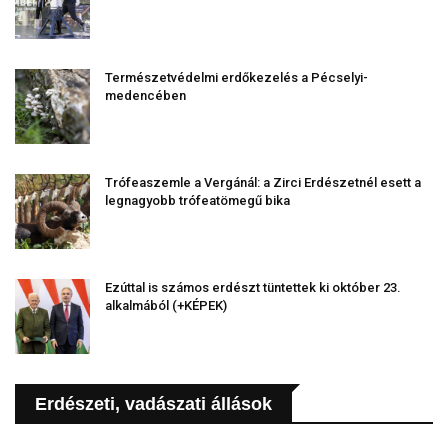
Természetvédelmi erdőkezelés a Pécselyi-
medencében
Trófeaszemle a Vergánál: a Zirci Erdészetnél esett a
legnagyobb trófeatömegű bika
Ezúttal is számos erdészt tüntettek ki október 23.
alkalmából (+KÉPEK)
Erdészeti, vadászati állások