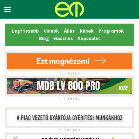
Legfrissebb
Videók
Állás
Képek
Programok
Blog
Hasznos
Kapcsolat
h i r d e t é s
h i r d e t é s
h i r d e t é s