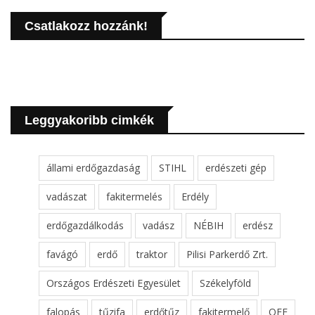
Csatlakozz hozzánk!
Leggyakoribb cimkék
állami erdőgazdaság
STIHL
erdészeti gép
vadászat
fakitermelés
Erdély
erdőgazdálkodás
vadász
NÉBIH
erdész
favágó
erdő
traktor
Pilisi Parkerdő Zrt.
Országos Erdészeti Egyesület
Székelyföld
falopás
tűzifa
erdőtűz
fakitermelő
OEE