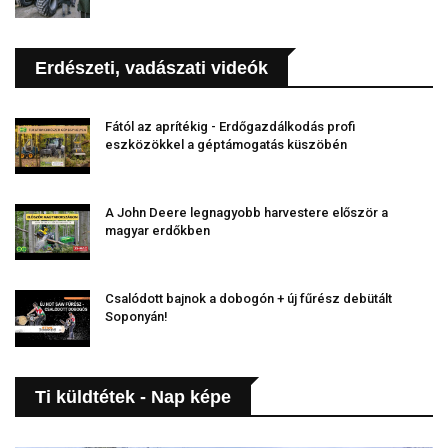
Erdészeti, vadászati videók
Fától az aprítékig - Erdőgazdálkodás profi
eszközökkel a géptámogatás küszöbén
A John Deere legnagyobb harvestere először a
magyar erdőkben
Csalódott bajnok a dobogón + új fűrész debütált
Soponyán!
Ti küldtétek - Nap képe