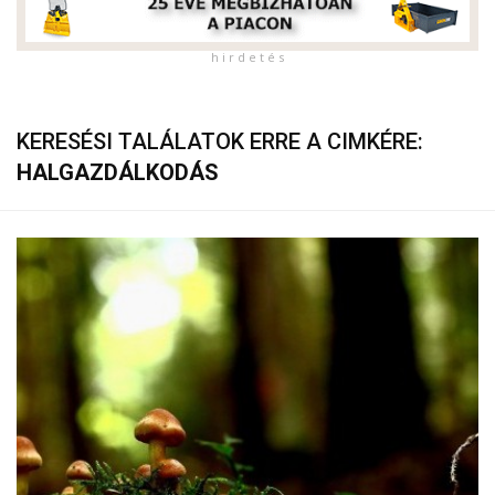
h i r d e t é s
KERESÉSI TALÁLATOK ERRE A CIMKÉRE:
HALGAZDÁLKODÁS