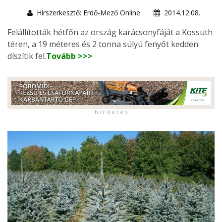
Hírszerkesztő: Erdő-Mező Online
2014.12.08.
Felállították hétfőn az ország karácsonyfáját a Kossuth
téren, a 19 méteres és 2 tonna súlyú fenyőt kedden
díszítik fel.
Tovább >>>
h i r d e t é s