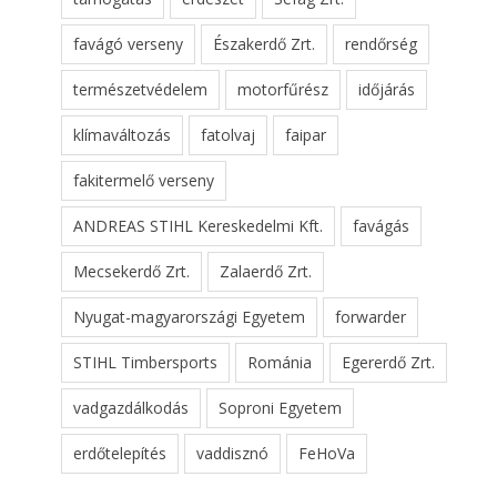
favágó verseny
Északerdő Zrt.
rendőrség
természetvédelem
motorfűrész
időjárás
klímaváltozás
fatolvaj
faipar
fakitermelő verseny
ANDREAS STIHL Kereskedelmi Kft.
favágás
Mecsekerdő Zrt.
Zalaerdő Zrt.
Nyugat-magyarországi Egyetem
forwarder
STIHL Timbersports
Románia
Egererdő Zrt.
vadgazdálkodás
Soproni Egyetem
erdőtelepítés
vaddisznó
FeHoVa