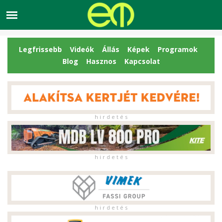
Legfrissebb
Videók
Állás
Képek
Programok
Blog
Hasznos
Kapcsolat
h i r d e t é s
h i r d e t é s
h i r d e t é s