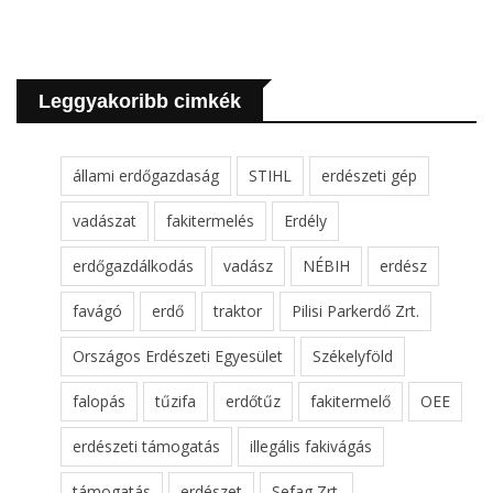
Leggyakoribb cimkék
állami erdőgazdaság
STIHL
erdészeti gép
vadászat
fakitermelés
Erdély
erdőgazdálkodás
vadász
NÉBIH
erdész
favágó
erdő
traktor
Pilisi Parkerdő Zrt.
Országos Erdészeti Egyesület
Székelyföld
falopás
tűzifa
erdőtűz
fakitermelő
OEE
erdészeti támogatás
illegális fakivágás
támogatás
erdészet
Sefag Zrt.