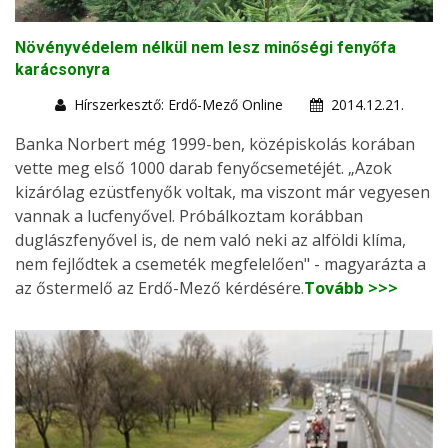
Növényvédelem nélkül nem lesz minőségi fenyőfa
karácsonyra
Hírszerkesztő: Erdő-Mező Online
2014.12.21.
Banka Norbert még 1999-ben, középiskolás korában
vette meg első 1000 darab fenyőcsemetéjét. „Azok
kizárólag ezüstfenyők voltak, ma viszont már vegyesen
vannak a lucfenyővel. Próbálkoztam korábban
duglászfenyővel is, de nem való neki az alföldi klíma,
nem fejlődtek a csemeték megfelelően" - magyarázta a
az őstermelő az Erdő-Mező kérdésére.
Tovább >>>