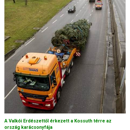
A Valkói Erdészettől érkezett a Kossuth térre az
ország karácsonyfája