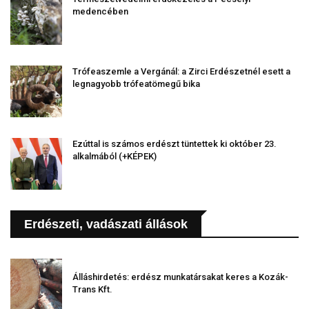
medencében
Trófeaszemle a Vergánál: a Zirci Erdészetnél esett a
legnagyobb trófeatömegű bika
Ezúttal is számos erdészt tüntettek ki október 23.
alkalmából (+KÉPEK)
Erdészeti, vadászati állások
Álláshirdetés: erdész munkatársakat keres a Kozák-
Trans Kft.