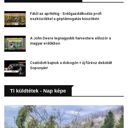
Fától az aprítékig - Erdőgazdálkodás profi
eszközökkel a géptámogatás küszöbén
A John Deere legnagyobb harvestere először a
magyar erdőkben
Csalódott bajnok a dobogón + új fűrész debütált
Soponyán!
Ti küldtétek - Nap képe