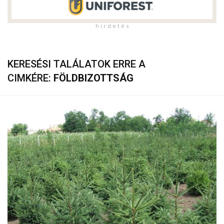
h i r d e t é s
KERESÉSI TALÁLATOK ERRE A
CIMKÉRE:
FÖLDBIZOTTSÁG