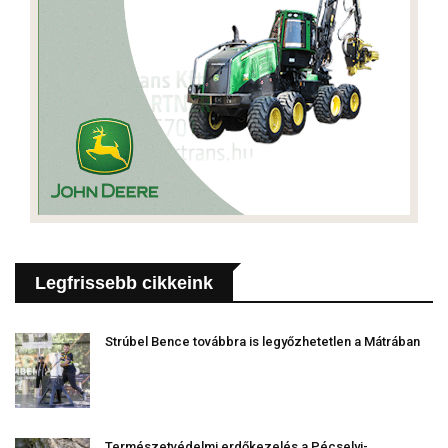
Legfrissebb cikkeink
Strúbel Bence továbbra is legyőzhetetlen a Mátrában
Természetvédelmi erdőkezelés a Pécselyi-