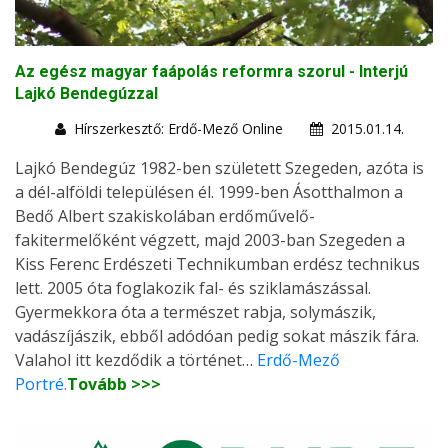
Az egész magyar faápolás reformra szorul - Interjú
Lajkó Bendegúzzal
Hírszerkesztő: Erdő-Mező Online
2015.01.14.
Lajkó Bendegúz 1982-ben született Szegeden, azóta is
a dél-alföldi településen él. 1999-ben Ásotthalmon a
Bedő Albert szakiskolában erdőművelő-
fakitermelőként végzett, majd 2003-ban Szegeden a
Kiss Ferenc Erdészeti Technikumban erdész technikus
lett. 2005 óta foglakozik fal- és sziklamászással.
Gyermekkora óta a természet rabja, solymászik,
vadászíjászik, ebből adódóan pedig sokat mászik fára.
Valahol itt kezdődik a történet…
Erdő-Mező
Portré.
Tovább >>>