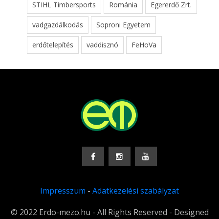
STIHL Timbersports
Románia
Egererdő Zrt.
vadgazdálkodás
Soproni Egyetem
erdőtelepítés
vaddisznó
FeHoVa
Impresszum
-
Adatkezelési szabályzat
© 2022 Erdo-mezo.hu - All Rights Reserved - Designed