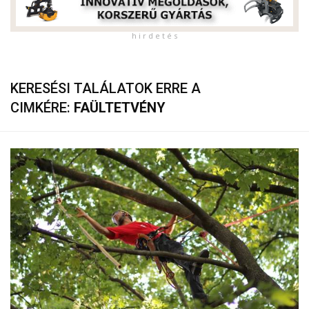
h i r d e t é s
KERESÉSI TALÁLATOK ERRE A
CIMKÉRE:
FAÜLTETVÉNY