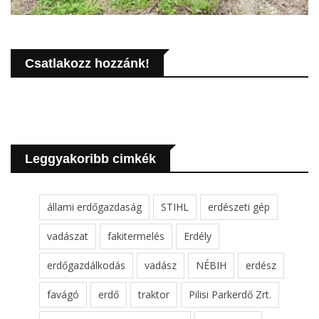
Csatlakozz hozzánk!
Leggyakoribb cimkék
állami erdőgazdaság
STIHL
erdészeti gép
vadászat
fakitermelés
Erdély
erdőgazdálkodás
vadász
NÉBIH
erdész
favágó
erdő
traktor
Pilisi Parkerdő Zrt.