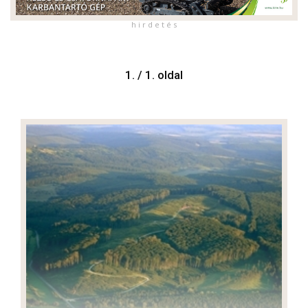
h i r d e t é s
1. / 1. oldal