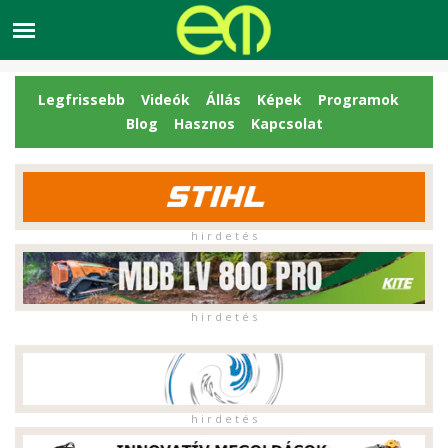
Legfrissebb
Videók
Állás
Képek
Programok
Blog
Hasznos
Kapcsolat
h i r d e t é s
h i r d e t é s
h i r d e t é s