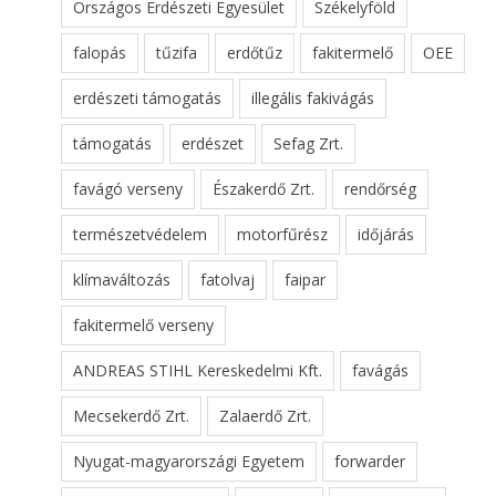
Országos Erdészeti Egyesület
Székelyföld
falopás
tűzifa
erdőtűz
fakitermelő
OEE
erdészeti támogatás
illegális fakivágás
támogatás
erdészet
Sefag Zrt.
favágó verseny
Északerdő Zrt.
rendőrség
természetvédelem
motorfűrész
időjárás
klímaváltozás
fatolvaj
faipar
fakitermelő verseny
ANDREAS STIHL Kereskedelmi Kft.
favágás
Mecsekerdő Zrt.
Zalaerdő Zrt.
Nyugat-magyarországi Egyetem
forwarder