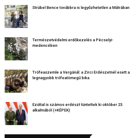
Strúbel Bence továbbra is legyőzhetetlen a Mátrában
Természetvédelmi erdőkezelés a Pécselyi-
medencében
Trófeaszemle a Vergánál: a Zirci Erdészetnél esett a
legnagyobb trófeatömegű bika
Ezúttal is számos erdészt tüntettek ki október 23.
alkalmából (+KÉPEK)