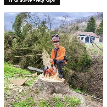
Ti küldtétek - Nap képe