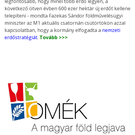
legfontosabb, hogy minél több erdő legyen, a
következő ötven évben 600 ezer hektár új erdőt kellene
telepíteni - mondta Fazekas Sándor földművelésügyi
miniszter az M1 aktuális csatornán csütörtökön azzal
kapcsolatban, hogy a kormány elfogadta a
nemzeti
erdőstratégiát
.
Tovább >>>