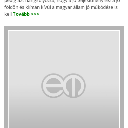
pedig azt hangsúlyozta, hogy a jó teljesítményhez a jó
földön és klímán kívül a magyar állam jó működése is
kell.
Tovább >>>