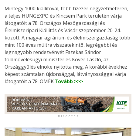
Mintegy 1000 kiállítóval, több tízezer négyzetméteren,
a teljes HUNGEXPO és Kincsem Park területén várja
látogatóit a 78. Országos Mezőgazdasági és
Élelmiszeripari Kiállítás és Vásár szeptember 20-24.
között. A magyar agrárium és élelmiszergazdaság több
mint 100 éves múltra visszatekintő, legrégebbi és
legnagyobb rendezvényét Fazekas Sándor
földművelésügyi miniszter és Kövér László, az
Országgyűlés elnöke nyitotta meg. A korábbi évekhez
képest számtalan újdonsággal, látványossággal várja
látogatóit a 78. OMÉK.
Tovább >>>
h i r d e t é s