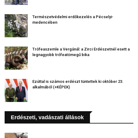
Természetvédelmi erdőkezelés a Pécselyi-
medencében
Trófeaszemle a Vergánál: a Zirci Erdészetnél esett a
legnagyobb trófeatömegű bika
Ezúttal is számos erdészt tüntettek ki október 23.
alkalmából (+KÉPEK)
Erdészeti, vadászati állások