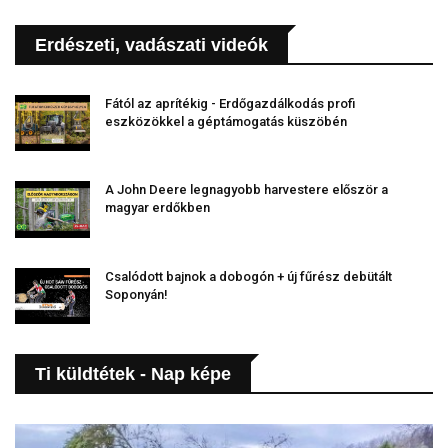
Erdészeti, vadászati videók
Fától az aprítékig - Erdőgazdálkodás profi
eszközökkel a géptámogatás küszöbén
A John Deere legnagyobb harvestere először a
magyar erdőkben
Csalódott bajnok a dobogón + új fűrész debütált
Soponyán!
Ti küldtétek - Nap képe