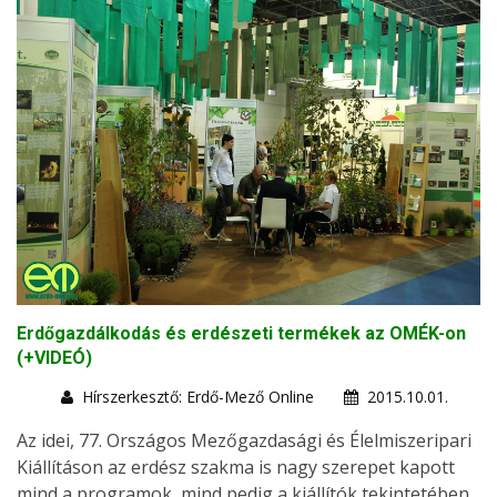
Erdőgazdálkodás és erdészeti termékek az OMÉK-on
(+VIDEÓ)
Hírszerkesztő: Erdő-Mező Online
2015.10.01.
Az idei, 77. Országos Mezőgazdasági és Élelmiszeripari
Kiállításon az erdész szakma is nagy szerepet kapott
mind a programok, mind pedig a kiállítók tekintetében.