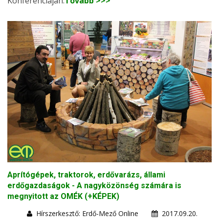
Konferenciáján.
Tovább >>>
Aprítógépek, traktorok, erdővarázs, állami
erdőgazdaságok - A nagyközönség számára is
megnyitott az OMÉK (+KÉPEK)
Hírszerkesztő: Erdő-Mező Online
2017.09.20.