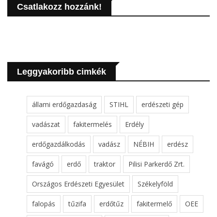
Csatlakozz hozzánk!
Leggyakoribb cimkék
állami erdőgazdaság
STIHL
erdészeti gép
vadászat
fakitermelés
Erdély
erdőgazdálkodás
vadász
NÉBIH
erdész
favágó
erdő
traktor
Pilisi Parkerdő Zrt.
Országos Erdészeti Egyesület
Székelyföld
falopás
tűzifa
erdőtűz
fakitermelő
OEE