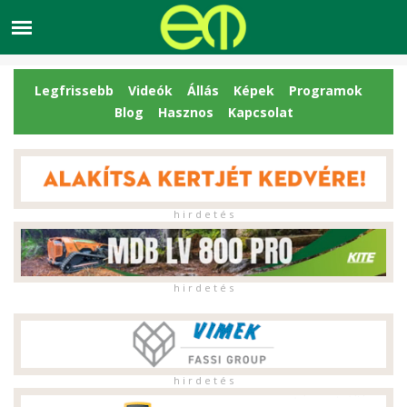
Legfrissebb
Videók
Állás
Képek
Programok
Blog
Hasznos
Kapcsolat
h i r d e t é s
h i r d e t é s
h i r d e t é s