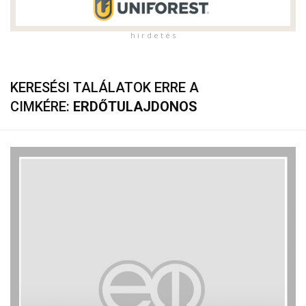
h i r d e t é s
KERESÉSI TALÁLATOK ERRE A
CIMKÉRE:
ERDŐTULAJDONOS