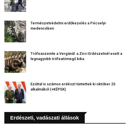
Természetvédelmi erdőkezelés a Pécselyi-
medencében
Trófeaszemle a Vergánál: a Zirci Erdészetnél esett a
legnagyobb trófeatömegű bika
Ezúttal is számos erdészt tüntettek ki október 23.
alkalmából (+KÉPEK)
Erdészeti, vadászati állások