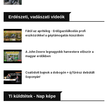
Erdészeti, vadászati videók
Fától az aprítékig - Erdőgazdálkodás profi
eszközökkel a géptámogatás küszöbén
A John Deere legnagyobb harvestere először a
magyar erdőkben
Csalódott bajnok a dobogón + új fűrész debütált
Soponyán!
Ti küldtétek - Nap képe