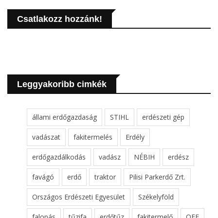
Csatlakozz hozzánk!
Leggyakoribb cimkék
állami erdőgazdaság
STIHL
erdészeti gép
vadászat
fakitermelés
Erdély
erdőgazdálkodás
vadász
NÉBIH
erdész
favágó
erdő
traktor
Pilisi Parkerdő Zrt.
Országos Erdészeti Egyesület
Székelyföld
falopás
tűzifa
erdőtűz
fakitermelő
OEE