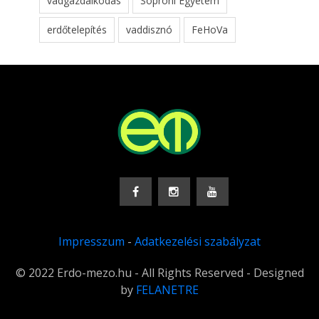
vadgazdálkodás
Soproni Egyetem
erdőtelepítés
vaddisznó
FeHoVa
Impresszum
-
Adatkezelési szabályzat
© 2022 Erdo-mezo.hu - All Rights Reserved - Designed
by
FELANETRE