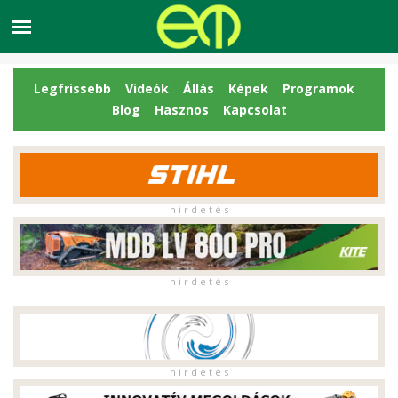
Legfrissebb
Videók
Állás
Képek
Programok
Blog
Hasznos
Kapcsolat
h i r d e t é s
h i r d e t é s
h i r d e t é s