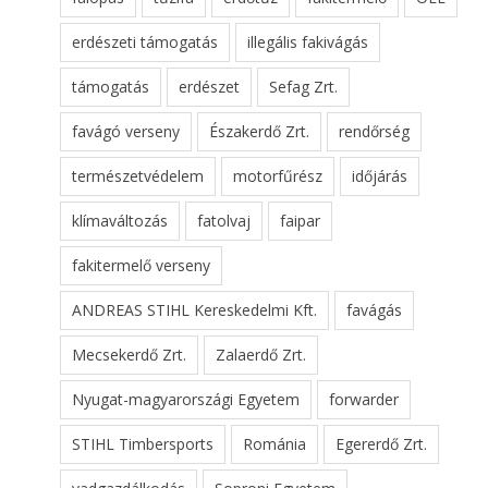
erdészeti támogatás
illegális fakivágás
támogatás
erdészet
Sefag Zrt.
favágó verseny
Északerdő Zrt.
rendőrség
természetvédelem
motorfűrész
időjárás
klímaváltozás
fatolvaj
faipar
fakitermelő verseny
ANDREAS STIHL Kereskedelmi Kft.
favágás
Mecsekerdő Zrt.
Zalaerdő Zrt.
Nyugat-magyarországi Egyetem
forwarder
STIHL Timbersports
Románia
Egererdő Zrt.