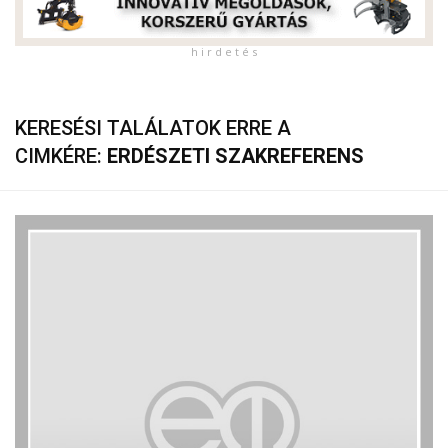
h i r d e t é s
KERESÉSI TALÁLATOK ERRE A
CIMKÉRE:
ERDÉSZETI SZAKREFERENS