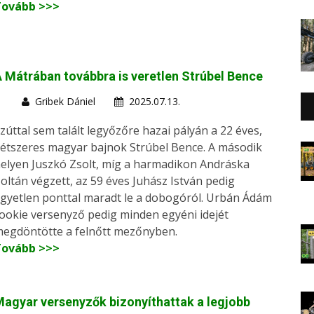
Tovább >>>
 Mátrában továbbra is veretlen Strúbel Bence
Gribek Dániel
2025.07.13.
zúttal sem talált legyőzőre hazai pályán a 22 éves,
étszeres magyar bajnok Strúbel Bence. A második
elyen Juszkó Zsolt, míg a harmadikon Andráska
oltán végzett, az 59 éves Juhász István pedig
gyetlen ponttal maradt le a dobogóról. Urbán Ádám
ookie versenyző pedig minden egyéni idejét
egdöntötte a felnőtt mezőnyben.
Tovább >>>
agyar versenyzők bizonyíthattak a legjobb