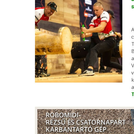
s
A
c
T
B
a
V
v
k
a