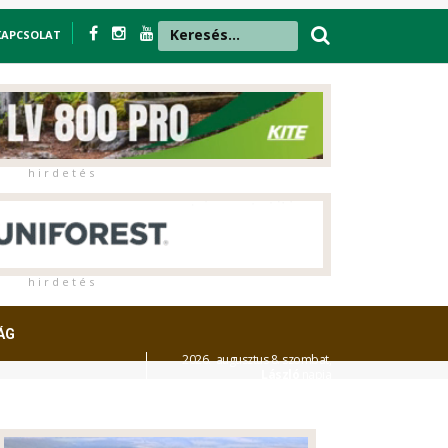
KAPCSOLAT
h i r d e t é s
h i r d e t é s
ÁG
2026. augusztus 8. szombat,
László
napja