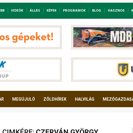
EBB
VIDEÓK
ÁLLÁS
KÉPEK
PROGRAMOK
BLOG
HASZNOS
AR
MEGÚJULÓ
ZÖLDHÍREK
HALVILÁG
MEZŐGAZDAS
A CIMKÉRE:
CZERVÁN GYÖRGY