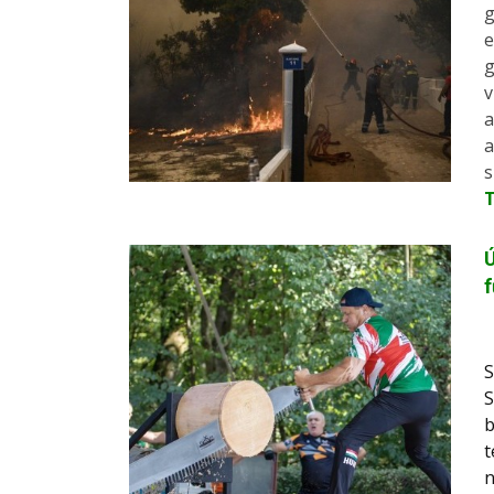
g
e
g
v
a
a
s
Ú
f
S
S
b
t
n