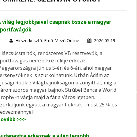
 világ legjobbjaival csapnak össze a magyar
sportfavágók
Hírszerkesztő: Erdő-Mező Online
2026.05.19.
ilágcsúcstartók, rendszeres VB résztvevők, a
portfavágás nemzetközi elitje érkezik
agyarországra június 5-én és 6-án, ahol magyar
ersenyzőknek is szurkolhatunk. Urbán Ádám az
fjúsági Rookie Világbajnokságon bizonyíthat, míg a
áromszoros magyar bajnok Strúbel Bence a World
rophy-n vágja majd a fát a Városligetben.
zurkoljunk együtt a magyar fiúknak - most 25 %-os
edvezménnyel!
Tovább >>>
udapestre érkeznek a világ legjobb