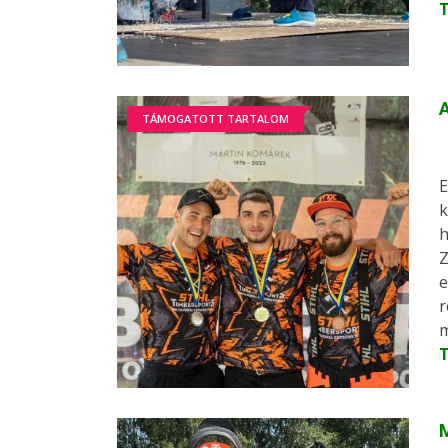
A
TÁMOGATOTT TARTALOM
E
k
h
Z
e
r
m
M