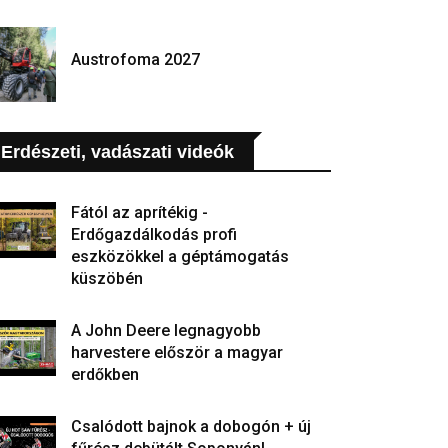
Austrofoma 2027
Erdészeti, vadászati videók
Fától az aprítékig -
Erdőgazdálkodás profi
eszközökkel a géptámogatás
küszöbén
A John Deere legnagyobb
harvestere először a magyar
erdőkben
Csalódott bajnok a dobogón + új