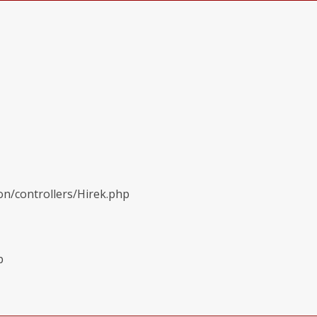
on/controllers/Hirek.php
p