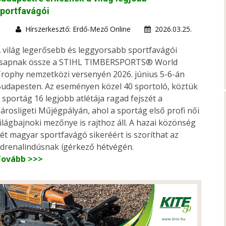
portfavágói
Hírszerkesztő: Erdő-Mező Online
2026.03.25.
 világ legerősebb és leggyorsabb sportfavágói
sapnak össze a STIHL TIMBERSPORTS® World
rophy nemzetközi versenyén 2026. június 5-6-án
udapesten. Az eseményen közel 40 sportoló, köztük
 sportág 16 legjobb atlétája ragad fejszét a
árosligeti Műjégpályán, ahol a sportág első profi női
ilágbajnoki mezőnye is rajthoz áll. A hazai közönség
ét magyar sportfavágó sikeréért is szoríthat az
drenalindúsnak ígérkező hétvégén.
Tovább >>>