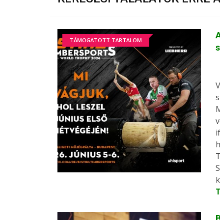
A
TÁMOGATOTT TARTALOM
V
s
M
v
i
h
T
S
k
B