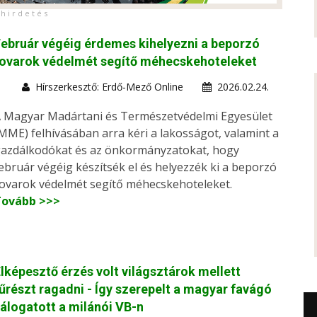
h i r d e t é s
ebruár végéig érdemes kihelyezni a beporzó
rovarok védelmét segítő méhecskehoteleket
Hírszerkesztő: Erdő-Mező Online
2026.02.24.
 Magyar Madártani és Természetvédelmi Egyesület
MME) felhívásában arra kéri a lakosságot, valamint a
azdálkodókat és az önkormányzatokat, hogy
ebruár végéig készítsék el és helyezzék ki a beporzó
ovarok védelmét segítő méhecskehoteleket.
Tovább >>>
lképesztő érzés volt világsztárok mellett
űrészt ragadni - Így szerepelt a magyar favágó
álogatott a milánói VB-n