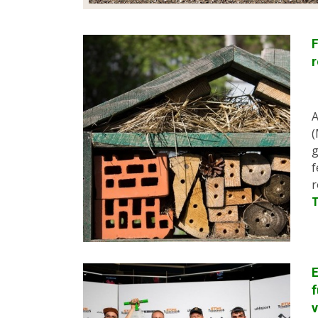
F
A
(
g
f
r
E
f
v