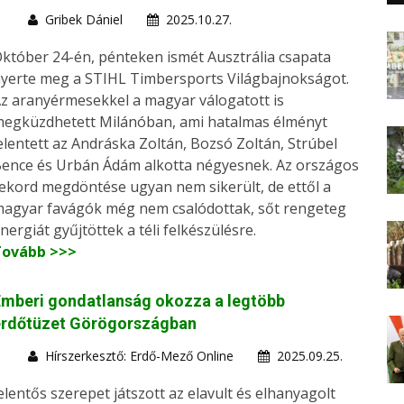
Gribek Dániel
2025.10.27.
któber 24-én, pénteken ismét Ausztrália csapata
yerte meg a STIHL Timbersports Világbajnokságot.
z aranyérmesekkel a magyar válogatott is
egküzdhetett Milánóban, ami hatalmas élményt
elentett az Andráska Zoltán, Bozsó Zoltán, Strúbel
ence és Urbán Ádám alkotta négyesnek. Az országos
ekord megdöntése ugyan nem sikerült, de ettől a
agyar favágók még nem csalódottak, sőt rengeteg
nergiát gyűjtöttek a téli felkészülésre.
Tovább >>>
Emberi gondatlanság okozza a legtöbb
erdőtüzet Görögországban
Hírszerkesztő: Erdő-Mező Online
2025.09.25.
elentős szerepet játszott az elavult és elhanyagolt