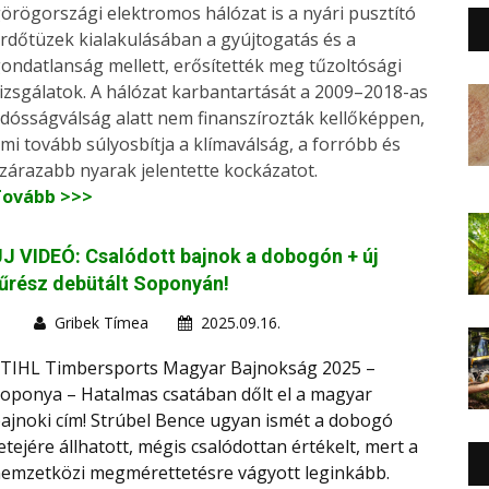
örögországi elektromos hálózat is a nyári pusztító
rdőtüzek kialakulásában a gyújtogatás és a
ondatlanság mellett, erősítették meg tűzoltósági
izsgálatok. A hálózat karbantartását a 2009–2018-as
dósságválság alatt nem finanszírozták kellőképpen,
mi tovább súlyosbítja a klímaválság, a forróbb és
zárazabb nyarak jelentette kockázatot.
Tovább >>>
J VIDEÓ: Csalódott bajnok a dobogón + új
űrész debütált Soponyán!
Gribek Tímea
2025.09.16.
TIHL Timbersports Magyar Bajnokság 2025 –
oponya – Hatalmas csatában dőlt el a magyar
ajnoki cím! Strúbel Bence ugyan ismét a dobogó
etejére állhatott, mégis csalódottan értékelt, mert a
emzetközi megmérettetésre vágyott leginkább.