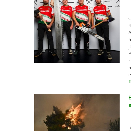
O
n
A
m
j
B
r
m
e
J