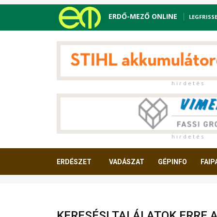
ERDŐ-MEZŐ ONLINE
LEGFRISS
h i r d e t é s
h i r d e t é s
ERDÉSZET
VADÁSZAT
GÉPINFO
FAIP
OLVASNIVALÓ
KERESÉSI TALÁLATOK ERRE 