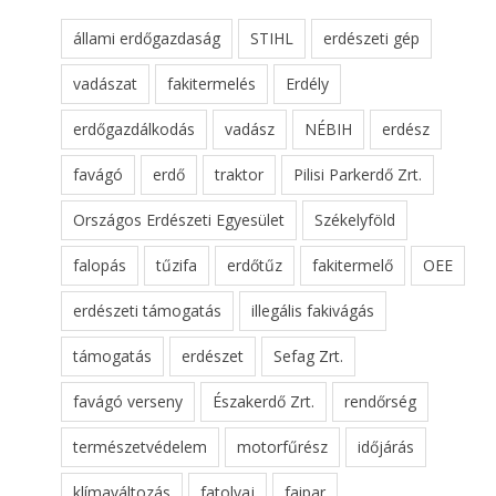
állami erdőgazdaság
STIHL
erdészeti gép
vadászat
fakitermelés
Erdély
erdőgazdálkodás
vadász
NÉBIH
erdész
favágó
erdő
traktor
Pilisi Parkerdő Zrt.
Országos Erdészeti Egyesület
Székelyföld
falopás
tűzifa
erdőtűz
fakitermelő
OEE
erdészeti támogatás
illegális fakivágás
támogatás
erdészet
Sefag Zrt.
favágó verseny
Északerdő Zrt.
rendőrség
természetvédelem
motorfűrész
időjárás
klímaváltozás
fatolvaj
faipar