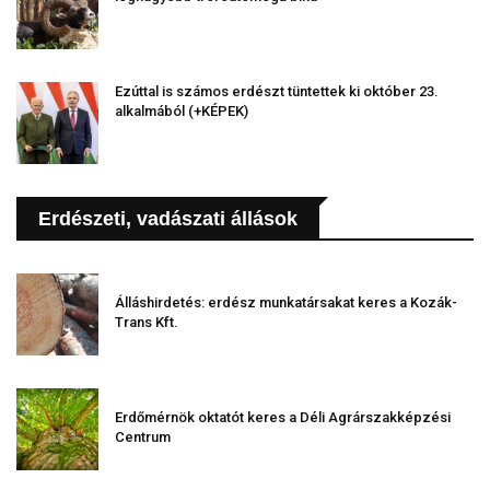
Ezúttal is számos erdészt tüntettek ki október 23.
alkalmából (+KÉPEK)
Erdészeti, vadászati állások
Álláshirdetés: erdész munkatársakat keres a Kozák-
Trans Kft.
Erdőmérnök oktatót keres a Déli Agrárszakképzési
Centrum