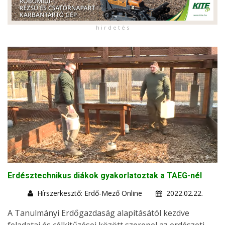
h i r d e t é s
Erdésztechnikus diákok gyakorlatoztak a TAEG-nél
Hírszerkesztő: Erdő-Mező Online
2022.02.22.
A Tanulmányi Erdőgazdaság alapításától kezdve