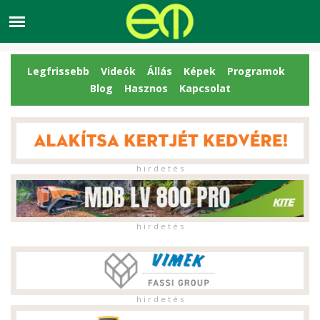
Legfrissebb
Videók
Állás
Képek
Programok
Blog
Hasznos
Kapcsolat
h i r d e t é s
h i r d e t é s
h i r d e t é s