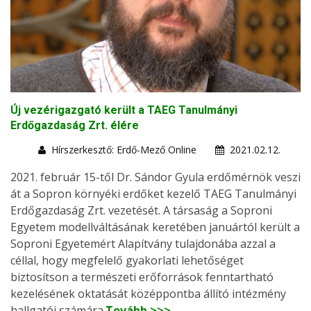
Új vezérigazgató került a TAEG Tanulmányi
Erdőgazdaság Zrt. élére
Hírszerkesztő: Erdő-Mező Online
2021.02.12.
2021. február 15-től Dr. Sándor Gyula erdőmérnök veszi
át a Sopron környéki erdőket kezelő TAEG Tanulmányi
Erdőgazdaság Zrt. vezetését. A társaság a Soproni
Egyetem modellváltásának keretében januártól került a
Soproni Egyetemért Alapítvány tulajdonába azzal a
céllal, hogy megfelelő gyakorlati lehetőséget
biztosítson a természeti erőforrások fenntartható
kezelésének oktatását középpontba állító intézmény
hallgatói számára.
Tovább >>>