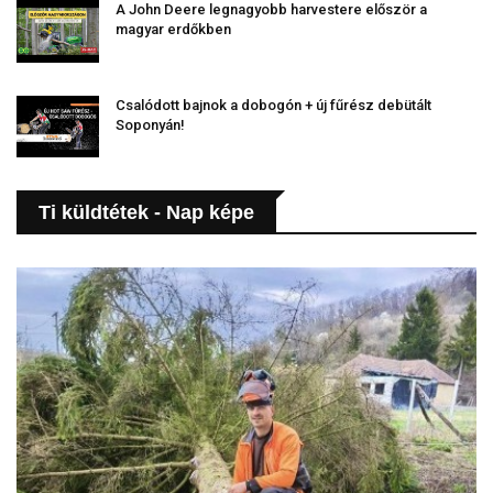
A John Deere legnagyobb harvestere először a
magyar erdőkben
Csalódott bajnok a dobogón + új fűrész debütált
Soponyán!
Ti küldtétek - Nap képe