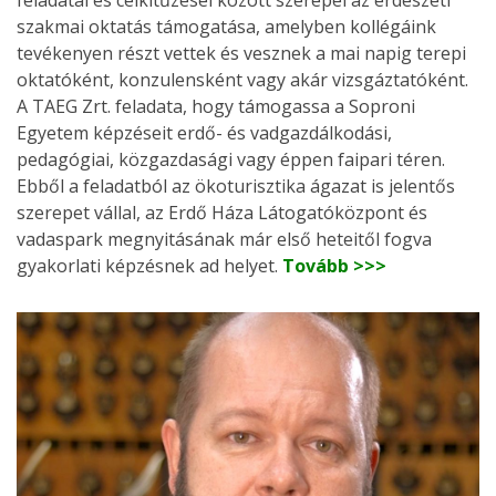
feladatai és célkitűzései között szerepel az erdészeti
szakmai oktatás támogatása, amelyben kollégáink
tevékenyen részt vettek és vesznek a mai napig terepi
oktatóként, konzulensként vagy akár vizsgáztatóként.
A TAEG Zrt. feladata, hogy támogassa a Soproni
Egyetem képzéseit erdő- és vadgazdálkodási,
pedagógiai, közgazdasági vagy éppen faipari téren.
Ebből a feladatból az ökoturisztika ágazat is jelentős
szerepet vállal, az Erdő Háza Látogatóközpont és
vadaspark megnyitásának már első heteitől fogva
gyakorlati képzésnek ad helyet.
Tovább >>>