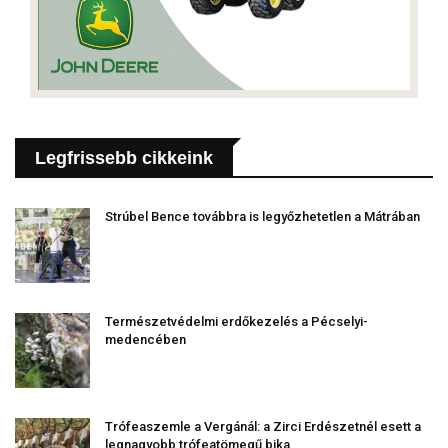
Legfrissebb cikkeink
Strúbel Bence továbbra is legyőzhetetlen a Mátrában
Természetvédelmi erdőkezelés a Pécselyi-
medencében
Trófeaszemle a Vergánál: a Zirci Erdészetnél esett a
legnagyobb trófeatömegű bika