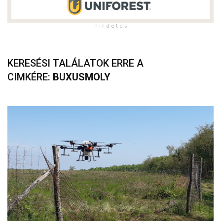
h i r d e t é s
KERESÉSI TALÁLATOK ERRE A
CIMKÉRE:
BUXUSMOLY