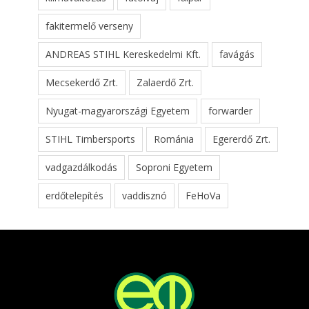
fakitermelő verseny
ANDREAS STIHL Kereskedelmi Kft.
favágás
Mecsekerdő Zrt.
Zalaerdő Zrt.
Nyugat-magyarországi Egyetem
forwarder
STIHL Timbersports
Románia
Egererdő Zrt.
vadgazdálkodás
Soproni Egyetem
erdőtelepítés
vaddisznó
FeHoVa