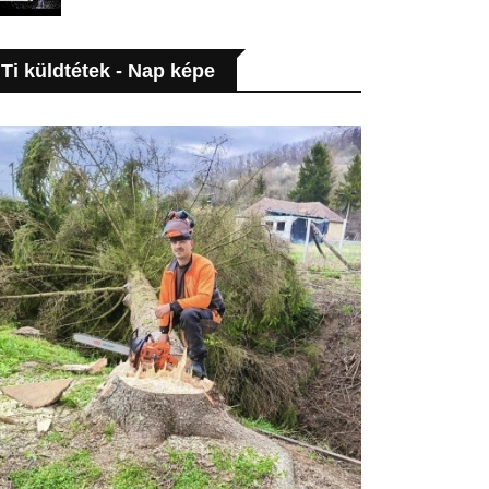
Ti küldtétek - Nap képe