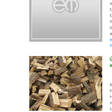
m
f
f
h
ö
a
e
h
Ú
m
K
f
H
n
t