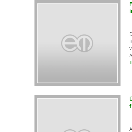
i
D
i
v
A
Ú
A