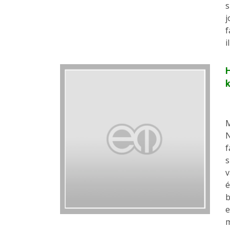
s
j
f
i
H
k
M
N
f
s
v
é
b
e
m