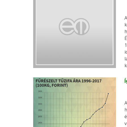
A
k
h
É
1
i
l
k
Í
A
h
é
v