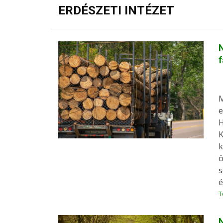
ERDÉSZETI INTÉZET
N
M
e
H
K
k
ö
s
é
T
N