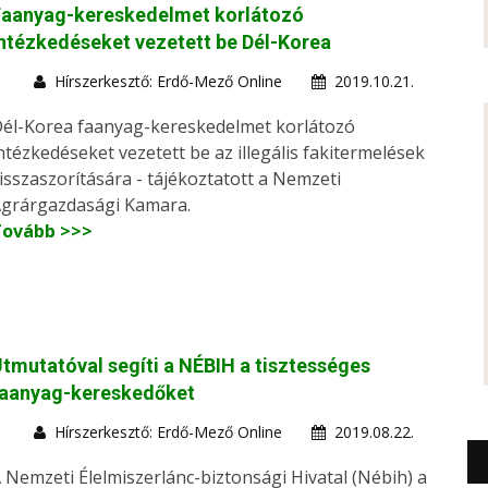
Faanyag-kereskedelmet korlátozó
ntézkedéseket vezetett be Dél-Korea
Hírszerkesztő: Erdő-Mező Online
2019.10.21.
él-Korea faanyag-kereskedelmet korlátozó
ntézkedéseket vezetett be az illegális fakitermelések
isszaszorítására - tájékoztatott a Nemzeti
grárgazdasági Kamara.
Tovább >>>
tmutatóval segíti a NÉBIH a tisztességes
faanyag-kereskedőket
Hírszerkesztő: Erdő-Mező Online
2019.08.22.
 Nemzeti Élelmiszerlánc-biztonsági Hivatal (Nébih) a