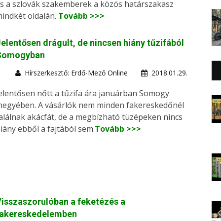
s a szlovák szakemberek a közös határszakasz
indkét oldalán.
Tovább >>>
elentősen drágult, de nincsen hiány tűzifából
Somogyban
Hírszerkesztő: Erdő-Mező Online
2018.01.29.
elentősen nőtt a tűzifa ára januárban Somogy
egyében. A vásárlók nem minden fakereskedőnél
alálnak akácfát, de a megbízható tüzépeken nincs
iány ebből a fajtából sem.
Tovább >>>
isszaszorulóban a feketézés a
fakereskedelemben