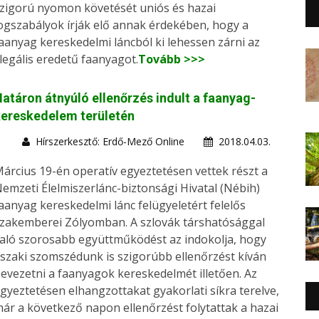
zigorú nyomon követését uniós és hazai
ogszabályok írják elő annak érdekében, hogy a
aanyag kereskedelmi láncból ki lehessen zárni az
llegális eredetű faanyagot.
Tovább >>>
atáron átnyúló ellenőrzés indult a faanyag-
ereskedelem területén
Hírszerkesztő: Erdő-Mező Online
2018.04.03.
árcius 19-én operatív egyeztetésen vettek részt a
emzeti Élelmiszerlánc-biztonsági Hivatal (Nébih)
aanyag kereskedelmi lánc felügyeletért felelős
zakemberei Zólyomban. A szlovák társhatósággal
aló szorosabb együttműködést az indokolja, hogy
szaki szomszédunk is szigorúbb ellenőrzést kíván
evezetni a faanyagok kereskedelmét illetően. Az
gyeztetésen elhangzottakat gyakorlati síkra terelve,
ár a következő napon ellenőrzést folytattak a hazai