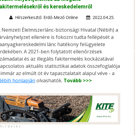
akitermelésekről és kereskedelemről
Hírszerkesztő: Erdő-Mező Online
2022.04.25.
 Nemzeti Élelmiszerlánc-biztonsági Hivatal (Nébih) a
árványhelyzet ellenére is fokozni tudta fellépését a
aanyagkereskedelmi lánc hatékony felügyelete
rdekében. A 2021-ben folytatott ellenőrzések
zámadatai és az illegális fakitermelés kockázatával
apcsolatos aktuális statisztikai adatok összefoglalója
 immár az elmúlt öt év tapasztalatait alapul véve - a
ébih honlapján
olvashatók.
Tovább >>>
h i r d e t é s