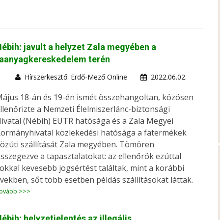
ébih: javult a helyzet Zala megyében a
faanyagkereskedelem terén
Hírszerkesztő: Erdő-Mező Online
2022.06.02.
ájus 18-án és 19-én ismét összehangoltan, közösen
llenőrizte a Nemzeti Élelmiszerlánc-biztonsági
ivatal (Nébih) EUTR hatósága és a Zala Megyei
ormányhivatal közlekedési hatósága a fatermékek
özúti szállítását Zala megyében. Tömören
sszegezve a tapasztalatokat: az ellenőrök ezúttal
okkal kevesebb jogsértést találtak, mint a korábbi
vekben, sőt több esetben példás szállításokat láttak.
ovább >>>
ébih: helyzetjelentés az illegális