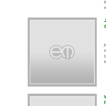
é
m
J
J
m
t
h
V