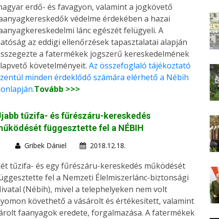
agyar erdő- és favagyon, valamint a jogkövető
aanyagkereskedők védelme érdekében a hazai
aanyagkereskedelmi lánc egészét felügyeli. A
atóság az eddigi ellenőrzések tapasztalatai alapján
sszegezte a fatermékek jogszerű kereskedelmének
lapvető követelményeit.
Az összefoglaló tájékoztató
zentúl minden érdeklődő számára elérhető a Nébih
onlapján.
Tovább >>>
jabb tűzifa- és fűrészáru-kereskedés
űködését függesztette fel a NÉBIH
Gribek Dániel
2018.12.18.
ét tűzifa- és egy fűrészáru-kereskedés működését
üggesztette fel a Nemzeti Élelmiszerlánc-biztonsági
ivatal (Nébih), mivel a telephelyeken nem volt
yomon követhető a vásárolt és értékesített, valamint
árolt faanyagok eredete, forgalmazása. A fatermékek