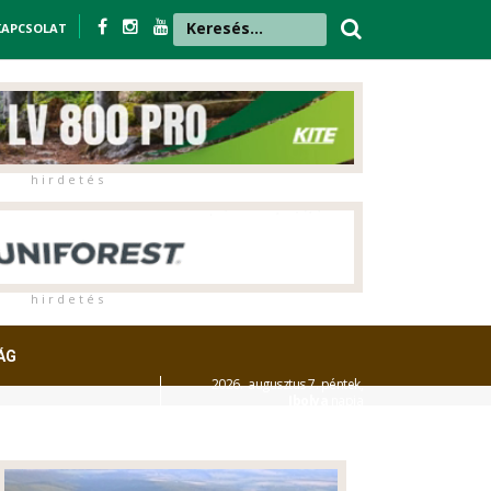
KAPCSOLAT
h i r d e t é s
h i r d e t é s
ÁG
2026. augusztus 7. péntek,
Ibolya
napja