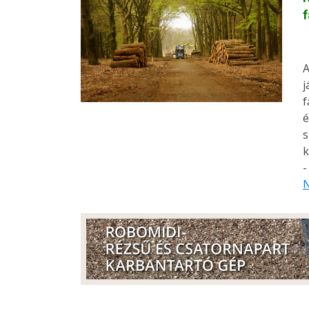
f
A
j
f
é
s
k
-
N