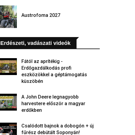
Austrofoma 2027
Erdészeti, vadászati videók
Fától az aprítékig -
Erdőgazdálkodás profi
eszközökkel a géptámogatás
küszöbén
A John Deere legnagyobb
harvestere először a magyar
erdőkben
Csalódott bajnok a dobogón + új
fűrész debütált Soponyán!