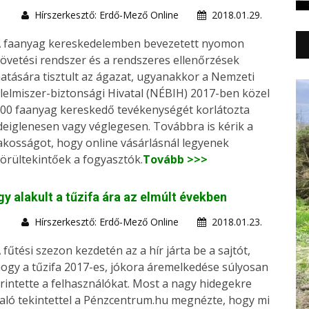
Hírszerkesztő: Erdő-Mező Online
2018.01.29.
 faanyag kereskedelemben bevezetett nyomon
övetési rendszer és a rendszeres ellenőrzések
atására tisztult az ágazat, ugyanakkor a Nemzeti
lelmiszer-biztonsági Hivatal (NÉBIH) 2017-ben közel
00 faanyag kereskedő tevékenységét korlátozta
deiglenesen vagy véglegesen. Továbbra is kérik a
akosságot, hogy online vásárlásnál legyenek
örültekintőek a fogyasztók.
Tovább >>>
gy alakult a tűzifa ára az elmúlt években
Hírszerkesztő: Erdő-Mező Online
2018.01.23.
 fűtési szezon kezdetén az a hír járta be a sajtót,
ogy a tűzifa 2017-es, jókora áremelkedése súlyosan
rintette a felhasználókat. Most a nagy hidegekre
aló tekintettel a Pénzcentrum.hu megnézte, hogy mi