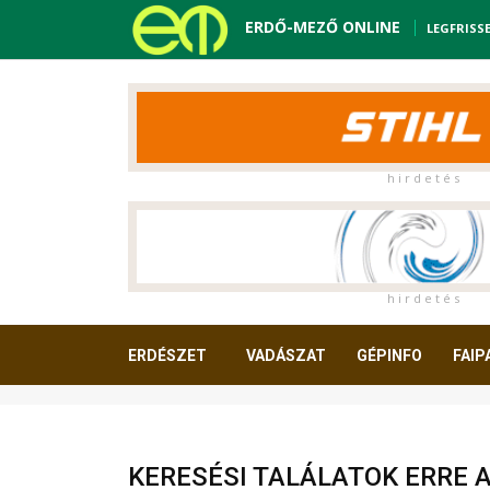
ERDŐ-MEZŐ ONLINE
LEGFRISS
h i r d e t é s
h i r d e t é s
ERDÉSZET
VADÁSZAT
GÉPINFO
FAIP
OLVASNIVALÓ
KERESÉSI TALÁLATOK ERRE 