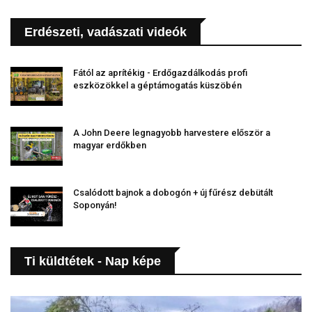
Erdészeti, vadászati videók
Fától az aprítékig - Erdőgazdálkodás profi
eszközökkel a géptámogatás küszöbén
A John Deere legnagyobb harvestere először a
magyar erdőkben
Csalódott bajnok a dobogón + új fűrész debütált
Soponyán!
Ti küldtétek - Nap képe