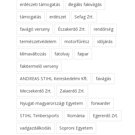
erdészeti támogatás
illegális fakivágás
támogatás
erdészet
Sefag Zrt.
favágó verseny
Északerdő Zrt.
rendőrség
természetvédelem
motorfűrész
időjárás
klímaváltozás
fatolvaj
faipar
fakitermelő verseny
ANDREAS STIHL Kereskedelmi Kft.
favágás
Mecsekerdő Zrt.
Zalaerdő Zrt.
Nyugat-magyarországi Egyetem
forwarder
STIHL Timbersports
Románia
Egererdő Zrt.
vadgazdálkodás
Soproni Egyetem