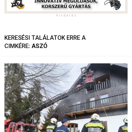
h i r d e t é s
KERESÉSI TALÁLATOK ERRE A
CIMKÉRE:
ASZÓ