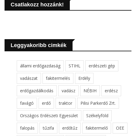
Csatlakozz hozzánk!
Leggyakoribb cimkék
állami erdőgazdaság
STIHL
erdészeti gép
vadászat
fakitermelés
Erdély
erdőgazdálkodás
vadász
NÉBIH
erdész
favágó
erdő
traktor
Pilisi Parkerdő Zrt.
Országos Erdészeti Egyesület
Székelyföld
falopás
tűzifa
erdőtűz
fakitermelő
OEE