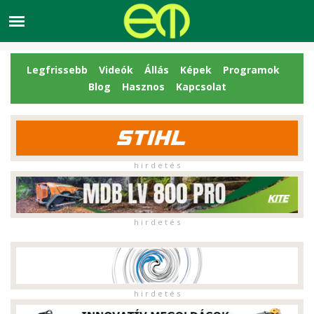
Legfrissebb
Videók
Állás
Képek
Programok
Blog
Hasznos
Kapcsolat
h i r d e t é s
h i r d e t é s
h i r d e t é s