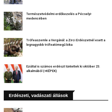
Természetvédelmi erdőkezelés a Pécselyi-
medencében
Trófeaszemle a Vergánál: a Zirci Erdészetnél esett a
legnagyobb trófeatömegű bika
Ezúttal is számos erdészt tüntettek ki október 23.
alkalmából (+KÉPEK)
Erdészeti, vadászati állások