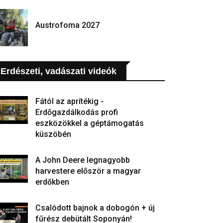
Austrofoma 2027
Erdészeti, vadászati videók
Fától az aprítékig -
Erdőgazdálkodás profi
eszközökkel a géptámogatás
küszöbén
A John Deere legnagyobb
harvestere először a magyar
erdőkben
Csalódott bajnok a dobogón + új
fűrész debütált Soponyán!