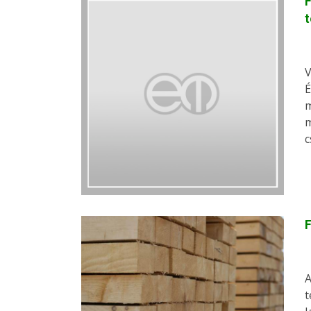
F
t
V
É
m
m
c
F
A
t