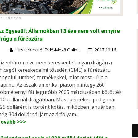
h i r d e t é s
z Egyesült Államokban 13 éve nem volt ennyire
rága a fűrészáru
Hírszerkesztő: Erdő-Mező Online
2017.10.16.
izenhárom éve nem kereskedtek olyan drágán a
hicagói kereskedelmi tőzsdén (CME) a fűrészáru
angolul lumber) termékekkel, mint most - írja a
api.hu. Az észak-amerikai piacon mintegy 260
öbméternyi fát legutóbb 2005 márciusában kötötték
10 dollárnál drágábban. Most pénteken pedig már
25 dollárért is történt kötés, miközben januárban
ég 304 dollárnál járt az árfolyam.
Tovább >>>