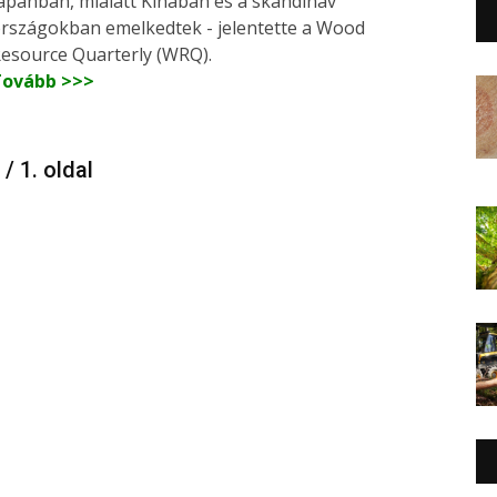
apánban, mialatt Kínában és a skandináv
rszágokban emelkedtek - jelentette a Wood
esource Quarterly (WRQ).
Tovább >>>
 / 1. oldal