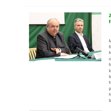
Z
f
M
f
N
o
f
k
b
f
p
h
b