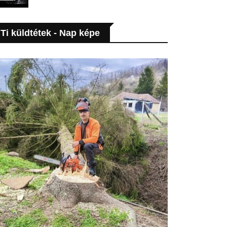
Ti küldtétek - Nap képe