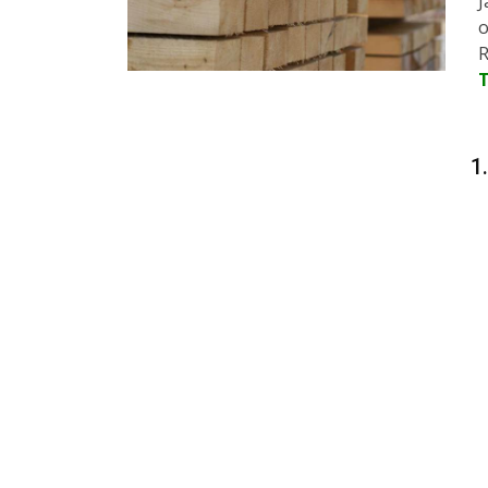
J
o
R
1.