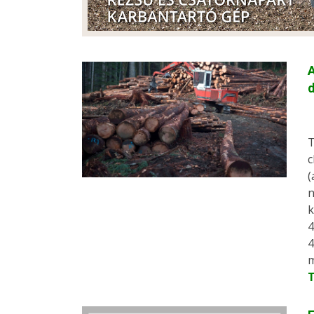
A
d
T
c
(
n
k
4
4
m