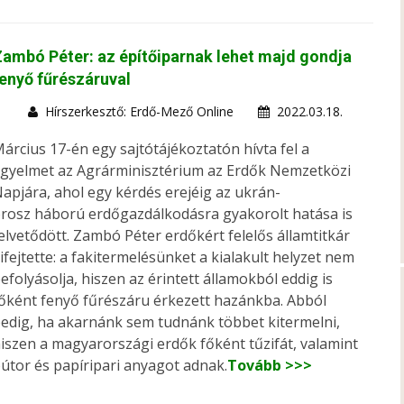
ambó Péter: az építőiparnak lehet majd gondja
enyő fűrészáruval
Hírszerkesztő: Erdő-Mező Online
2022.03.18.
árcius 17-én egy sajtótájékoztatón hívta fel a
igyelmet az Agrárminisztérium az Erdők Nemzetközi
apjára, ahol egy kérdés erejéig az ukrán-
rosz háború erdőgazdálkodásra gyakorolt hatása is
elvetődött. Zambó Péter erdőkért felelős államtitkár
ifejtette: a fakitermelésünket a kialakult helyzet nem
efolyásolja, hiszen az érintett államokból eddig is
őként fenyő fűrészáru érkezett hazánkba. Abból
edig, ha akarnánk sem tudnánk többet kitermelni,
iszen a magyarországi erdők főként tűzifát, valamint
útor és papíripari anyagot adnak.
Tovább >>>