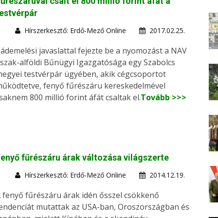
űrészáruval csalt el 800 millió forint áfát a
estvérpár
Hírszerkesztő: Erdő-Mező Online
2017.02.25.
ádemelési javaslattal fejezte be a nyomozást a NAV
szak-alföldi Bűnügyi Igazgatósága egy Szabolcs
egyei testvérpár ügyében, akik cégcsoportot
űködtetve, fenyő fűrészáru kereskedelmével
saknem 800 millió forint áfát csaltak el.
Tovább >>>
enyő fűrészáru árak változása világszerte
Hírszerkesztő: Erdő-Mező Online
2014.12.19.
 fenyő fűrészáru árak idén ősszel csökkenő
endenciát mutattak az USA-ban, Oroszországban és