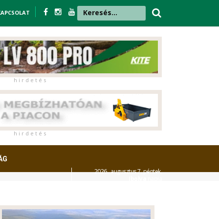
KAPCSOLAT
h i r d e t é s
h i r d e t é s
ÁG
2026. augusztus 7. péntek,
Ibolya
napja