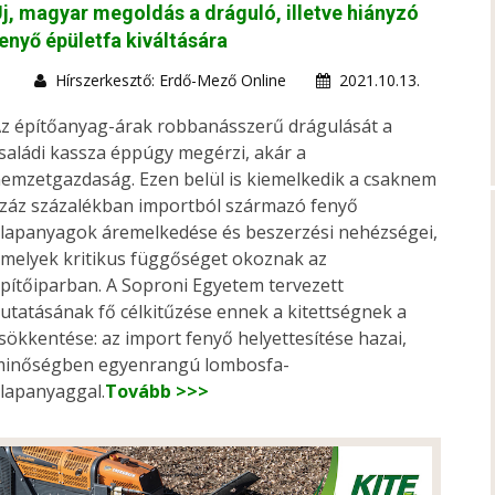
j, magyar megoldás a dráguló, illetve hiányzó
enyő épületfa kiváltására
Hírszerkesztő: Erdő-Mező Online
2021.10.13.
z építőanyag-árak robbanásszerű drágulását a
saládi kassza éppúgy megérzi, akár a
emzetgazdaság. Ezen belül is kiemelkedik a csaknem
záz százalékban importból származó fenyő
lapanyagok áremelkedése és beszerzési nehézségei,
melyek kritikus függőséget okoznak az
pítőiparban. A Soproni Egyetem tervezett
utatásának fő célkitűzése ennek a kitettségnek a
sökkentése: az import fenyő helyettesítése hazai,
inőségben egyenrangú lombosfa-
lapanyaggal.
Tovább >>>