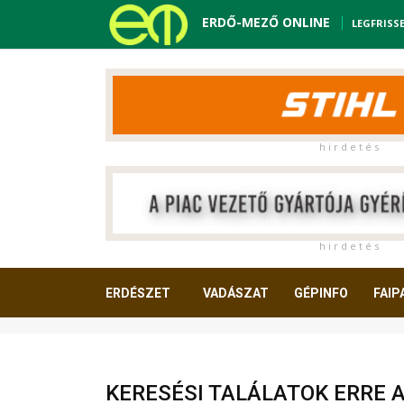
ERDŐ-MEZŐ ONLINE
LEGFRISS
h i r d e t é s
h i r d e t é s
ERDÉSZET
VADÁSZAT
GÉPINFO
FAIP
OLVASNIVALÓ
KERESÉSI TALÁLATOK ERRE 