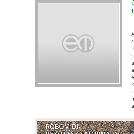
Ú
f
A
c
n
s
a
a
é
k
c
m
a