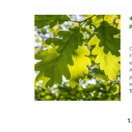
4
p
C
F
e
A
j
e
1.