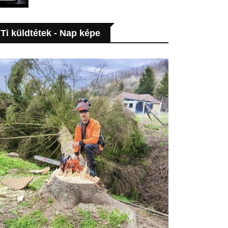
Ti küldtétek - Nap képe