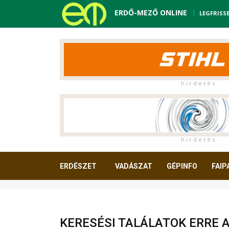
ERDŐ-MEZŐ ONLINE
LEGFRISS
h i r d e t é s
h i r d e t é s
ERDÉSZET
VADÁSZAT
GÉPINFO
FAIP
OLVASNIVALÓ
KERESÉSI TALÁLATOK ERRE 