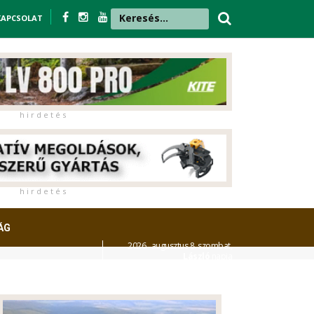
KAPCSOLAT
h i r d e t é s
h i r d e t é s
ÁG
2026. augusztus 8. szombat,
László
napja