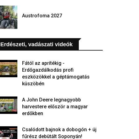
Austrofoma 2027
Erdészeti, vadászati videók
Fától az aprítékig -
Erdőgazdálkodás profi
eszközökkel a géptámogatás
küszöbén
A John Deere legnagyobb
harvestere először a magyar
erdőkben
Csalódott bajnok a dobogón + új
fűrész debütált Soponyán!