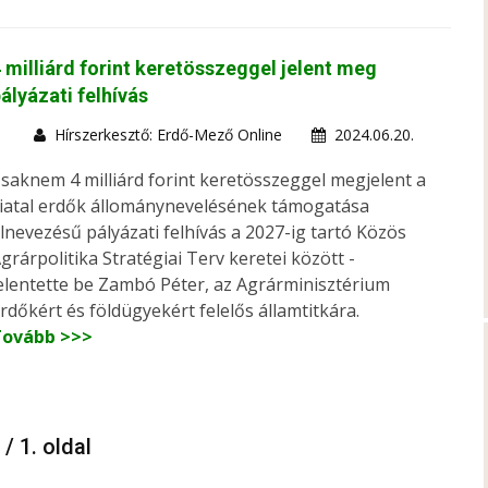
 milliárd forint keretösszeggel jelent meg
ályázati felhívás
Hírszerkesztő: Erdő-Mező Online
2024.06.20.
saknem 4 milliárd forint keretösszeggel megjelent a
iatal erdők állománynevelésének támogatása
lnevezésű pályázati felhívás a 2027-ig tartó Közös
grárpolitika Stratégiai Terv keretei között -
elentette be Zambó Péter, az Agrárminisztérium
rdőkért és földügyekért felelős államtitkára.
Tovább >>>
 / 1. oldal