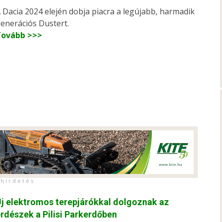
 Dacia 2024 elején dobja piacra a legújabb, harmadik
enerációs Dustert.
Tovább >>>
h i r d e t é s
j elektromos terepjárókkal dolgoznak az
rdészek a Pilisi Parkerdőben