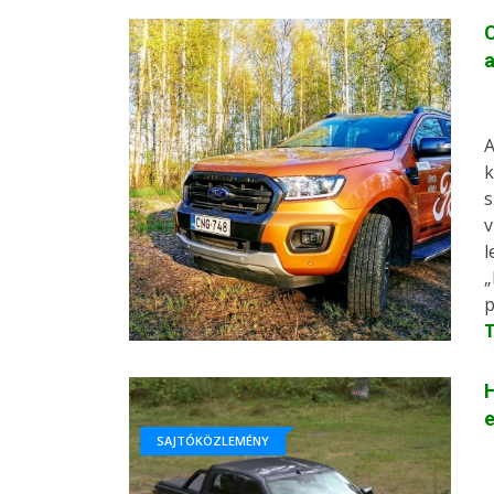
C
a
A
k
s
v
l
„
p
H
e
SAJTÓKÖZLEMÉNY