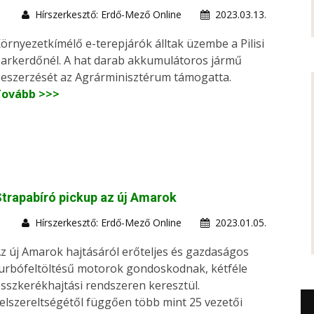
Hírszerkesztő: Erdő-Mező Online
2023.03.13.
örnyezetkímélő e-terepjárók álltak üzembe a Pilisi
arkerdőnél. A hat darab akkumulátoros jármű
eszerzését az Agrárminisztérum támogatta.
Tovább >>>
trapabíró pickup az új Amarok
Hírszerkesztő: Erdő-Mező Online
2023.01.05.
z új Amarok hajtásáról erőteljes és gazdaságos
urbófeltöltésű motorok gondoskodnak, kétféle
sszkerékhajtási rendszeren keresztül.
elszereltségétől függően több mint 25 vezetői