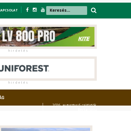
KAPCSOLAT
h i r d e t é s
h i r d e t é s
ÁG
2026. augusztus 6. csütörtök,
Berta
napja