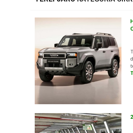
H
C
T
d
t
2