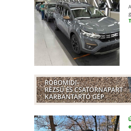
A
g
Ú
e