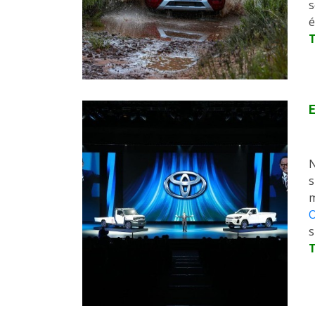
s
é
E
N
s
m
O
s