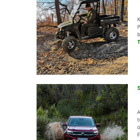
K
P
b
S
A
t
ö
F