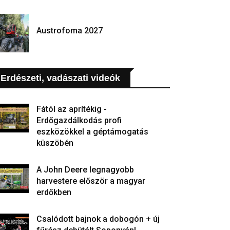
Austrofoma 2027
Erdészeti, vadászati videók
Fától az aprítékig -
Erdőgazdálkodás profi
eszközökkel a géptámogatás
küszöbén
A John Deere legnagyobb
harvestere először a magyar
erdőkben
Csalódott bajnok a dobogón + új