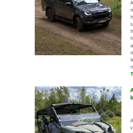
A
m
h
s
h
a
n
A
A
v