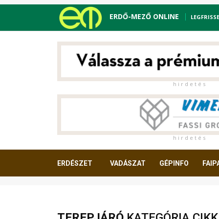
ERDŐ-MEZŐ ONLINE
LEGFRISS
h i r d e t é s
h i r d e t é s
ERDÉSZET
VADÁSZAT
GÉPINFO
FAIP
OLVASNIVALÓ
TEREPJÁRÓ
KATEGÓRIA CIKK