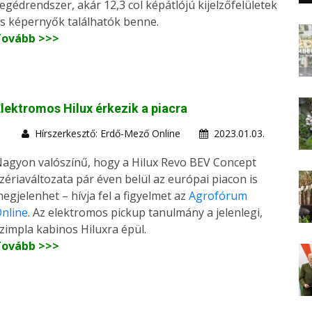
egédrendszer, akár 12,3 col képátlójú kijelzőfelületek
s képernyők találhatók benne.
Tovább >>>
lektromos Hilux érkezik a piacra
Hírszerkesztő: Erdő-Mező Online
2023.01.03.
agyon valószínű, hogy a Hilux Revo BEV Concept
zériaváltozata pár éven belül az európai piacon is
egjelenhet – hívja fel a figyelmet az
Agrofórum
nline
. Az elektromos pickup tanulmány a jelenlegi,
zimpla kabinos Hiluxra épül.
Tovább >>>