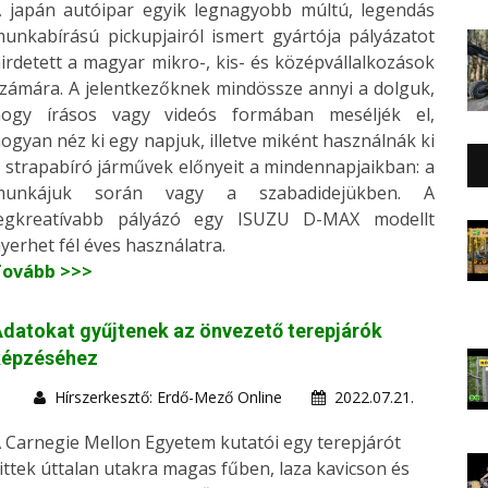
 japán autóipar egyik legnagyobb múltú, legendás
unkabírású pickupjairól ismert gyártója pályázatot
irdetett a magyar mikro-, kis- és középvállalkozások
zámára. A jelentkezőknek mindössze annyi a dolguk,
hogy írásos vagy videós formában meséljék el,
ogyan néz ki egy napjuk, illetve miként használnák ki
 strapabíró járművek előnyeit a mindennapjaikban: a
munkájuk során vagy a szabadidejükben. A
legkreatívabb pályázó egy ISUZU D-MAX modellt
yerhet fél éves használatra.
Tovább >>>
datokat gyűjtenek az önvezető terepjárók
képzéséhez
Hírszerkesztő: Erdő-Mező Online
2022.07.21.
 Carnegie Mellon Egyetem kutatói egy terepjárót
ittek úttalan utakra magas fűben, laza kavicson és