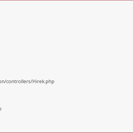
on/controllers/Hirek.php
p