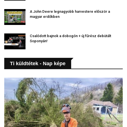
A John Deere legnagyobb harvestere először a
magyar erdőkben
Csalódott bajnok a dobogón + új fűrész debütált
Soponyán!
Ti küldtétek - Nap képe