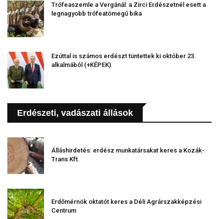
Trófeaszemle a Vergánál: a Zirci Erdészetnél esett a
legnagyobb trófeatömegű bika
Ezúttal is számos erdészt tüntettek ki október 23.
alkalmából (+KÉPEK)
Erdészeti, vadászati állások
Álláshirdetés: erdész munkatársakat keres a Kozák-
Trans Kft.
Erdőmérnök oktatót keres a Déli Agrárszakképzési
Centrum