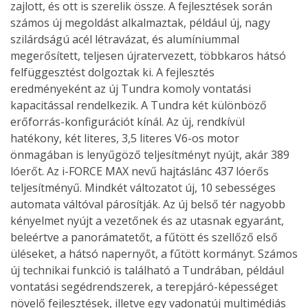
zajlott, és ott is szerelik össze. A fejlesztések során
számos új megoldást alkalmaztak, például új, nagy
szilárdságú acél létravázat, és alumíniummal
megerősített, teljesen újratervezett, többkaros hátsó
felfüggesztést dolgoztak ki. A fejlesztés
eredményeként az új Tundra komoly vontatási
kapacitással rendelkezik. A Tundra két különböző
erőforrás-konfigurációt kínál. Az új, rendkívül
hatékony, két literes, 3,5 literes V6-os motor
önmagában is lenyűgöző teljesítményt nyújt, akár 389
lóerőt. Az i-FORCE MAX nevű hajtáslánc 437 lóerős
teljesítményű. Mindkét változatot új, 10 sebességes
automata váltóval párosítják. Az új belső tér nagyobb
kényelmet nyújt a vezetőnek és az utasnak egyaránt,
beleértve a panorámatetőt, a fűtött és szellőző első
üléseket, a hátsó napernyőt, a fűtött kormányt. Számos
új technikai funkció is található a Tundrában, például
vontatási segédrendszerek, a terepjáró-képességet
növelő fejlesztések, illetve egy vadonatúj multimédiás