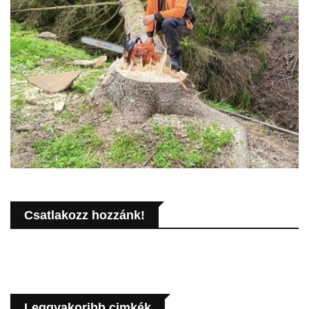
Csatlakozz hozzánk!
Leggyakoribb cimkék