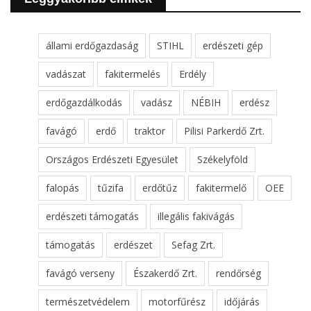
állami erdőgazdaság
STIHL
erdészeti gép
vadászat
fakitermelés
Erdély
erdőgazdálkodás
vadász
NÉBIH
erdész
favágó
erdő
traktor
Pilisi Parkerdő Zrt.
Országos Erdészeti Egyesület
Székelyföld
falopás
tűzifa
erdőtűz
fakitermelő
OEE
erdészeti támogatás
illegális fakivágás
támogatás
erdészet
Sefag Zrt.
favágó verseny
Északerdő Zrt.
rendőrség
természetvédelem
motorfűrész
időjárás