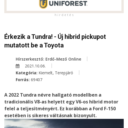
h i r d e t é s
Érkezik a Tundra! - Új hibrid pickupot
mutatott be a Toyota
Hírszerkesztő: Erdő-Mező Online
2021.10.06.
,
Kategória:
Kiemelt
Terepjáró
Forrás:
69407
A 2022 Tundra névre hallgató modellben a
tradicionális V8-as helyett egy V6-os hibrid motor
felel a teljesítményért. Ez korábban a Ford F-150
esetében is sikeres váltásnak bizonyult.