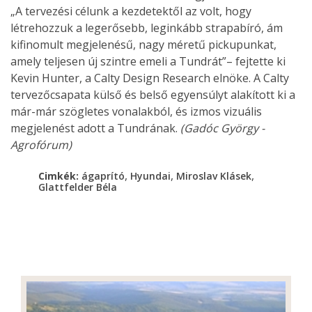
„A tervezési célunk a kezdetektől az volt, hogy
létrehozzuk a legerősebb, leginkább strapabíró, ám
kifinomult megjelenésű, nagy méretű pickupunkat,
amely teljesen új szintre emeli a Tundrát”– fejtette ki
Kevin Hunter, a Calty Design Research elnöke. A Calty
tervezőcsapata külső és belső egyensúlyt alakított ki a
már-már szögletes vonalakból, és izmos vizuális
megjelenést adott a Tundrának.
(Gadóc György -
Agrofórum)
,
,
,
Cimkék:
ágaprító
Hyundai
Miroslav Klásek
Glattfelder Béla