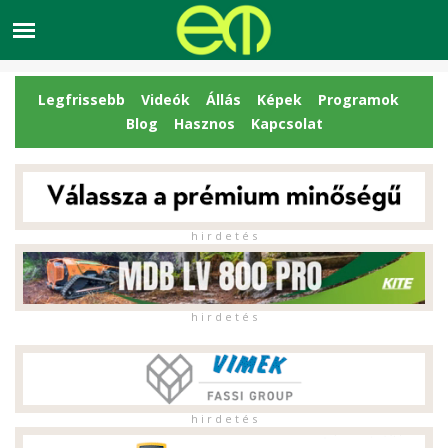
Legfrissebb
Videók
Állás
Képek
Programok
Blog
Hasznos
Kapcsolat
h i r d e t é s
h i r d e t é s
h i r d e t é s