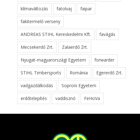
klímaváltozás
fatolvaj
faipar
fakitermelő verseny
ANDREAS STIHL Kereskedelmi Kft.
favágás
Mecsekerdő Zrt.
Zalaerdő Zrt.
Nyugat-magyarországi Egyetem
forwarder
STIHL Timbersports
Románia
Egererdő Zrt.
vadgazdálkodás
Soproni Egyetem
erdőtelepítés
vaddisznó
FeHoVa