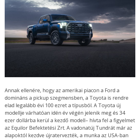
Annak ellenére, hogy az amerikai piacon a Ford a
domináns a pickup szegmensben, a Toyota is rendre
elad legalább évi 100 ezret a típusból. A Toyota új
modellje várhatóan idén év végén jelenik meg és 34
ezer dollárba kerül a kezdő modell– hívta fel a figyelmet
az Equilor Befektetési Zrt. A vadonatúj Tundrát már az
alapoktól kezdve újratervezték, a munka az USA-ban