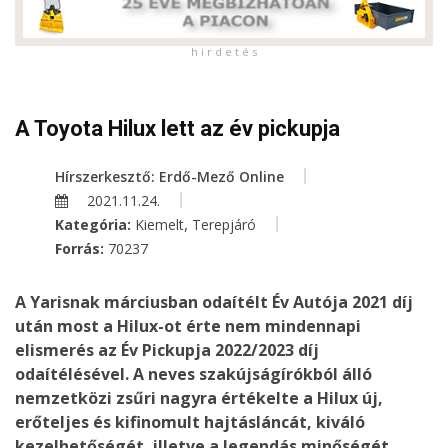
h i r d e t é s
A Toyota Hilux lett az év pickupja
Hírszerkesztő: Erdő-Mező Online
2021.11.24.
,
Kategória:
Kiemelt
Terepjáró
Forrás:
70237
A Yarisnak márciusban odaítélt Év Autója 2021 díj
után most a Hilux-ot érte nem mindennapi
elismerés az Év Pickupja 2022/2023 díj
odaítélésével. A neves szakújságírókból álló
nemzetközi zsűri nagyra értékelte a Hilux új,
erőteljes és kifinomult hajtásláncát, kiváló
kezelhetőségét, illetve a legendás minőségét,