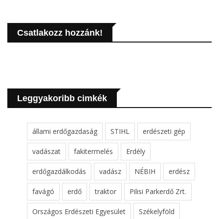
Csatlakozz hozzánk!
Leggyakoribb cimkék
állami erdőgazdaság
STIHL
erdészeti gép
vadászat
fakitermelés
Erdély
erdőgazdálkodás
vadász
NÉBIH
erdész
favágó
erdő
traktor
Pilisi Parkerdő Zrt.
Országos Erdészeti Egyesület
Székelyföld