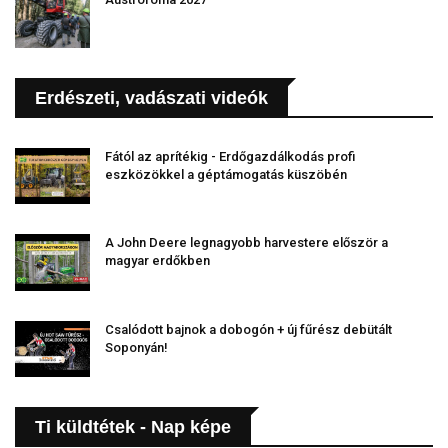
Erdészeti, vadászati videók
Fától az aprítékig - Erdőgazdálkodás profi
eszközökkel a géptámogatás küszöbén
A John Deere legnagyobb harvestere először a
magyar erdőkben
Csalódott bajnok a dobogón + új fűrész debütált
Soponyán!
Ti küldtétek - Nap képe