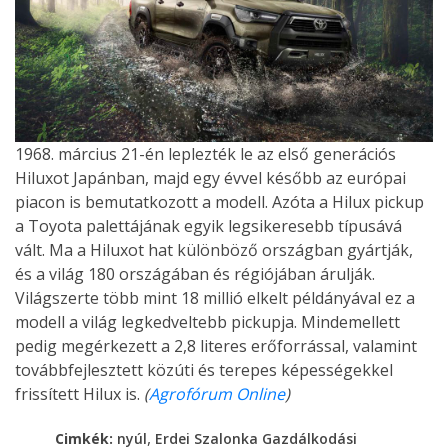
1968. március 21-én leplezték le az első generációs
Hiluxot Japánban, majd egy évvel később az európai
piacon is bemutatkozott a modell. Azóta a Hilux pickup
a Toyota palettájának egyik legsikeresebb típusává
vált. Ma a Hiluxot hat különböző országban gyártják,
és a világ 180 országában és régiójában árulják.
Világszerte több mint 18 millió elkelt példányával ez a
modell a világ legkedveltebb pickupja. Mindemellett
pedig megérkezett a 2,8 literes erőforrással, valamint
továbbfejlesztett közúti és terepes képességekkel
frissített Hilux is.
(
Agrofórum Online
)
,
Cimkék:
nyúl
Erdei Szalonka Gazdálkodási