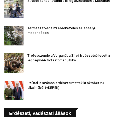
Strúbel Bence továbbra is legyőzhetetlen a Mátrában
Természetvédelmi erdőkezelés a Pécselyi-
medencében
Trófeaszemle a Vergánál: a Zirci Erdészetnél esett a
legnagyobb trófeatömegű bika
Ezúttal is számos erdészt tüntettek ki október 23.
alkalmából (+KÉPEK)
Erdészeti, vadászati állások