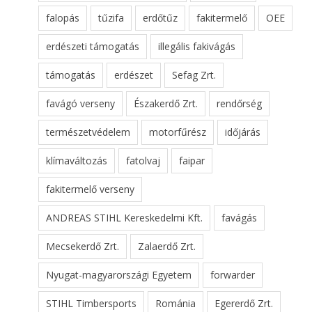
falopás
tűzifa
erdőtűz
fakitermelő
OEE
erdészeti támogatás
illegális fakivágás
támogatás
erdészet
Sefag Zrt.
favágó verseny
Északerdő Zrt.
rendőrség
természetvédelem
motorfűrész
időjárás
klímaváltozás
fatolvaj
faipar
fakitermelő verseny
ANDREAS STIHL Kereskedelmi Kft.
favágás
Mecsekerdő Zrt.
Zalaerdő Zrt.
Nyugat-magyarországi Egyetem
forwarder
STIHL Timbersports
Románia
Egererdő Zrt.