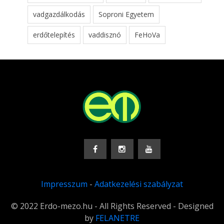
vadgazdálkodás
Soproni Egyetem
erdőtelepítés
vaddisznó
FeHoVa
Impresszum
-
Adatkezelési szabályzat
© 2022 Erdo-mezo.hu - All Rights Reserved - Designed
by
FELANETRE