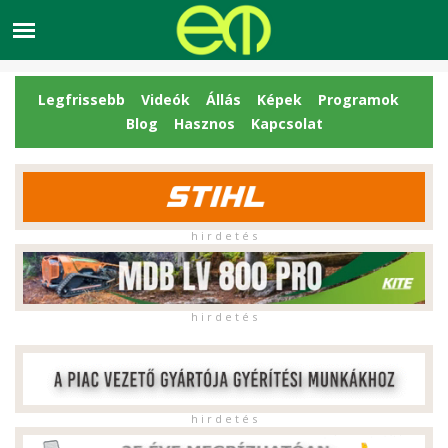
Legfrissebb
Videók
Állás
Képek
Programok
Blog
Hasznos
Kapcsolat
h i r d e t é s
h i r d e t é s
h i r d e t é s