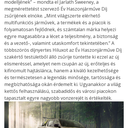
modelljének” – mondta el Jarlath Sweeney, a
megmérettetést szervező Év Haszonjárműve Díj
zsűrijének elnöke. „Mint világszerte elérhető
multifunkciós járművek, a termékek és a piacok is
folyamatosan fejlődnek, és számtalan márka helyezi
egyre magasabbra a lécet a teljesítmény, a biztonság
és a vezető-, valamint utaskomfort tekintetében.” A
többszörös díjnyertes Hiluxot az Év Haszonjárműve Díj
szakértő testületből álló zsűrije tüntette ki ezzel az új
elismeréssel, amelyet nem csupán az új, erőteljes és
kifinomult hajtáslánca, hanem a kiváló kezelhetősége
és természetesen a legendás minősége, tartóssága és
megbízhatósága okán érdemelt ki. Ugyanakkor a világ
kettős felhasználású, szabadidős és városi piacokon
tapasztalt egyre nagyobb vonzerejét is értékelték.