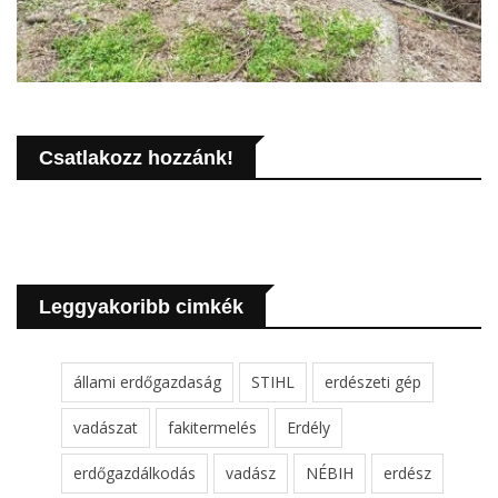
Csatlakozz hozzánk!
Leggyakoribb cimkék
állami erdőgazdaság
STIHL
erdészeti gép
vadászat
fakitermelés
Erdély
erdőgazdálkodás
vadász
NÉBIH
erdész