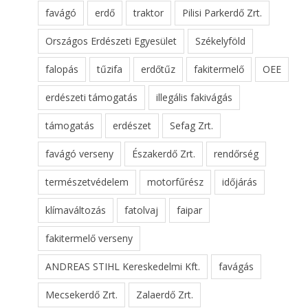
favágó
erdő
traktor
Pilisi Parkerdő Zrt.
Országos Erdészeti Egyesület
Székelyföld
falopás
tűzifa
erdőtűz
fakitermelő
OEE
erdészeti támogatás
illegális fakivágás
támogatás
erdészet
Sefag Zrt.
favágó verseny
Északerdő Zrt.
rendőrség
természetvédelem
motorfűrész
időjárás
klímaváltozás
fatolvaj
faipar
fakitermelő verseny
ANDREAS STIHL Kereskedelmi Kft.
favágás
Mecsekerdő Zrt.
Zalaerdő Zrt.