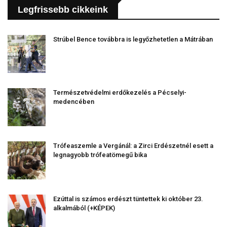
Legfrissebb cikkeink
Strúbel Bence továbbra is legyőzhetetlen a Mátrában
Természetvédelmi erdőkezelés a Pécselyi-
medencében
Trófeaszemle a Vergánál: a Zirci Erdészetnél esett a
legnagyobb trófeatömegű bika
Ezúttal is számos erdészt tüntettek ki október 23.
alkalmából (+KÉPEK)