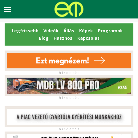
Legfrissebb
Videók
Állás
Képek
Programok
Blog
Hasznos
Kapcsolat
h i r d e t é s
h i r d e t é s
h i r d e t é s