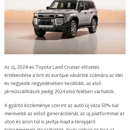
Az új, 2024-es Toyota Land Cruiser előzetes
értékesítése a brit és európai vásárlók számára az idei
év negyedik negyedévében kezdődik, az első
járműszállítások pedig 2024 első felében várhatók.
A gyártó közleménye szerint az autó új váza 50%-kal
merevebb az előző generációénál, az új platformmal az
úton és azon túl is javítja majd a terepjáró
teljesítményét. Hozzátették, hogy újdonság lesz az