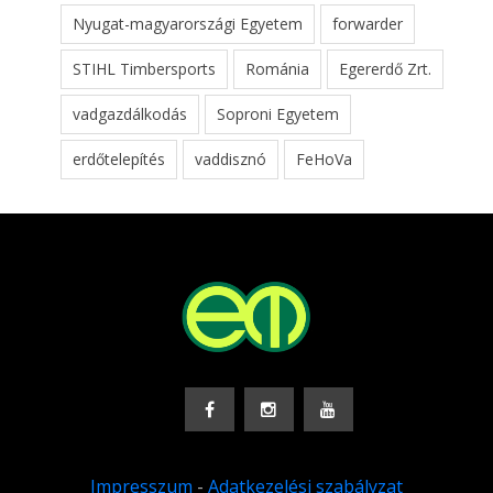
Nyugat-magyarországi Egyetem
forwarder
STIHL Timbersports
Románia
Egererdő Zrt.
vadgazdálkodás
Soproni Egyetem
erdőtelepítés
vaddisznó
FeHoVa
Impresszum
-
Adatkezelési szabályzat