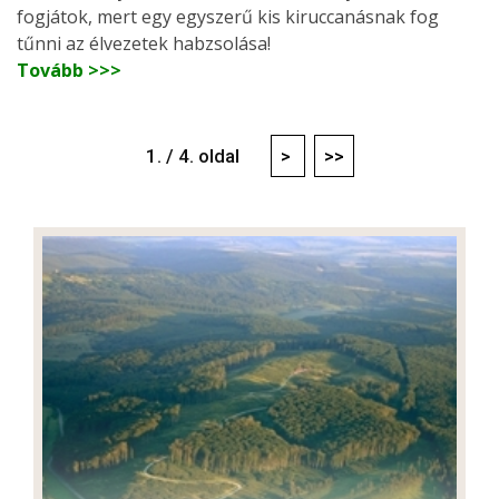
fogjátok, mert egy egyszerű kis kiruccanásnak fog
tűnni az élvezetek habzsolása!
Tovább >>>
1. / 4. oldal
>
>>