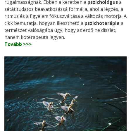
rugalmasságnak. Ebben a keretben a
pszichológus
a
sétát tudatos beavatkozássá formálja, ahol a légzés, a
ritmus és a figyelem fókuszváltása a változás motorja. A
cikk bemutatja, hogyan illeszthető a
pszichoterápia
a
természet valóságába úgy, hogy az erdő ne díszlet,
hanem koterapeuta legyen.
Tovább >>>