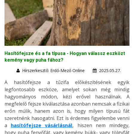
Hasítófejsze és a fa típusa - Hogyan válassz eszközt
kemény vagy puha fához?
Hírszerkesztő: Erdő-Mező Online
2025.05.27.
A hasítófejsze a tűzifa előkészítésének egyik
legfontosabb eszköze, amelyet sokan még mindig
hagyományos módon, kézi erővel használnak. A
megfelelő fejsze kiválasztása azonban nemcsak a fizikai
erőn múlik, hanem azon is, hogy milyen típusú fát
szeretnénk hasogatni. Ezt is érdemes figyelembe venni
a
hasítófejsze vásárlásnál
, hiszen nem mindegy,
hogy puha fenyőfát, vagy kemény bükk- vagy tölgyfát