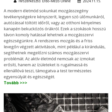
Hírszerkesztő: Erdő-Mező Online
2024.11.15.
A modern életmód sokunkat mozgásszegény
tevékenységekre kényszerít, legyen szó ülőmunkáról,
autózással töltött időről, vagy az otthoni kényelmes
kanapén bekuckózós órákról. Ezek a szokások hosszú
távon komoly hatással lehetnek a mozgásszervi
egészségünkre. A rendszeres mozgás és a friss
levegőn végzett aktivitások, mint például a kirándulás,
segíthetnek megelőzni számos mozgásszervi
problémát. Az aktív életmód nemcsak az izmokat
erősíti, hanem az ízületeket is rugalmassá és
ellenállóvá teszi, támogatva a test természetes
egyensúlyát és egészségét.
Tovább >>>