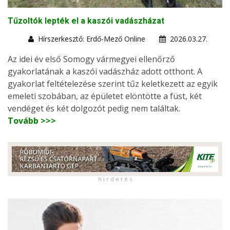
Tűzoltók lepték el a kaszói vadászházat
Hírszerkesztő: Erdő-Mező Online
2026.03.27.
Az idei év első Somogy vármegyei ellenőrző
gyakorlatának a kaszói vadászház adott otthont. A
gyakorlat feltételezése szerint tűz keletkezett az egyik
emeleti szobában, az épületet elöntötte a füst, két
vendéget és két dolgozót pedig nem találtak.
Tovább >>>
h i r d e t é s