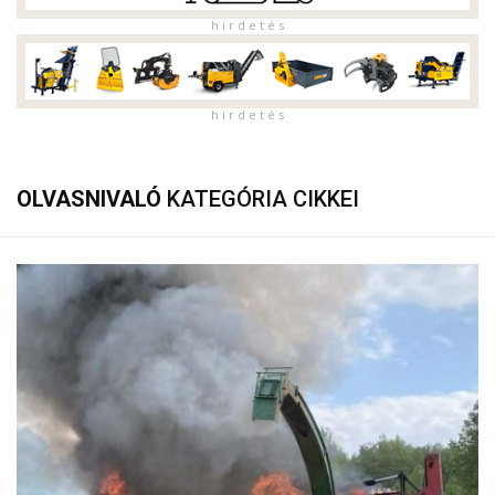
h i r d e t é s
h i r d e t é s
OLVASNIVALÓ
KATEGÓRIA CIKKEI