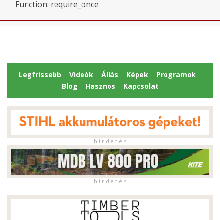
Function: require_once
Legfrissebb
Videók
Állás
Képek
Programok
Blog
Hasznos
Kapcsolat
h i r d e t é s
h i r d e t é s