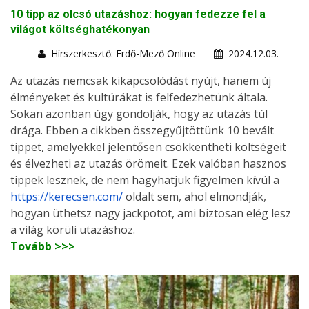
10 tipp az olcsó utazáshoz: hogyan fedezze fel a
világot költséghatékonyan
Hírszerkesztő: Erdő-Mező Online
2024.12.03.
Az utazás nemcsak kikapcsolódást nyújt, hanem új
élményeket és kultúrákat is felfedezhetünk általa.
Sokan azonban úgy gondolják, hogy az utazás túl
drága. Ebben a cikkben összegyűjtöttünk 10 bevált
tippet, amelyekkel jelentősen csökkentheti költségeit
és élvezheti az utazás örömeit. Ezek valóban hasznos
tippek lesznek, de nem hagyhatjuk figyelmen kívül a
https://kerecsen.com/
oldalt sem, ahol elmondják,
hogyan üthetsz nagy jackpotot, ami biztosan elég lesz
a világ körüli utazáshoz.
Tovább >>>