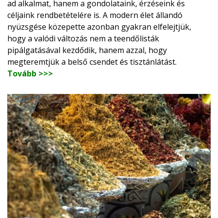
ad alkalmat, hanem a gondolataink, érzéseink és
céljaink rendbetételére is. A modern élet állandó
nyüzsgése közepette azonban gyakran elfelejtjük,
hogy a valódi változás nem a teendőlisták
pipálgatásával kezdődik, hanem azzal, hogy
megteremtjük a belső csendet és tisztánlátást.
Tovább >>>