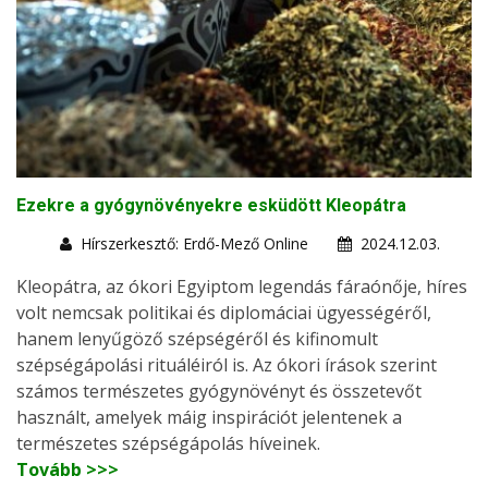
Ezekre a gyógynövényekre esküdött Kleopátra
Hírszerkesztő: Erdő-Mező Online
2024.12.03.
Kleopátra, az ókori Egyiptom legendás fáraónője, híres
volt nemcsak politikai és diplomáciai ügyességéről,
hanem lenyűgöző szépségéről és kifinomult
szépségápolási rituáléiról is. Az ókori írások szerint
számos természetes gyógynövényt és összetevőt
használt, amelyek máig inspirációt jelentenek a
természetes szépségápolás híveinek.
Tovább >>>