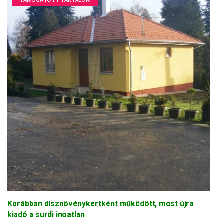
Korábban dísznövénykertként működött, most újra
kiadó a surdi ingatlan