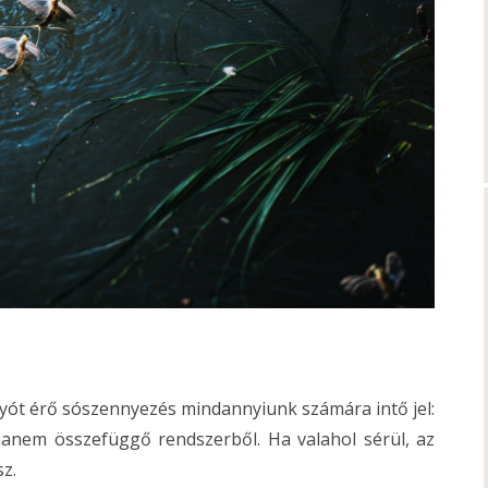
olyót érő sószennyezés mindannyiunk számára intő jel:
hanem összefüggő rendszerből. Ha valahol sérül, az
z.