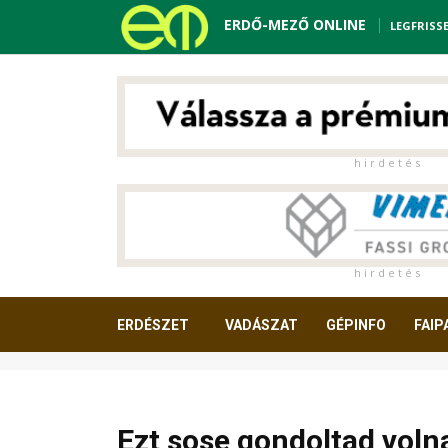
ERDŐ-MEZŐ ONLINE
LEGFRISS
h i r d e t é s
h i r d e t é s
ERDÉSZET
VADÁSZAT
GÉPINFO
FAIP
OLVASNIVALÓ
Ezt sose gondoltad volna