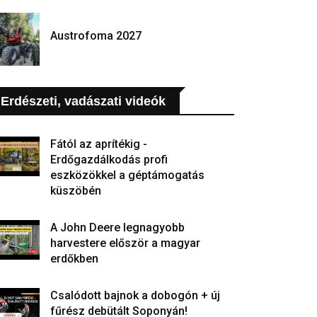
Austrofoma 2027
Erdészeti, vadászati videók
Fától az aprítékig -
Erdőgazdálkodás profi
eszközökkel a géptámogatás
küszöbén
A John Deere legnagyobb
harvestere először a magyar
erdőkben
Csalódott bajnok a dobogón + új
fűrész debütált Soponyán!