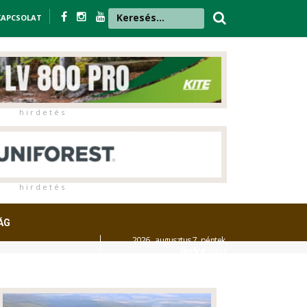
KAPCSOLAT
h i r d e t é s
h i r d e t é s
ÁG
2026. augusztus 7. péntek,
Ibolya
napja