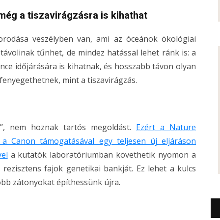
még a tiszavirágzásra is kihathat
porodása veszélyben van, ami az óceánok ökológiai
e távolinak tűnhet, de mindez hatással lehet ránk is: a
ce időjárására is kihatnak, és hosszabb távon olyan
 fenyegethetnek, mint a tiszavirágzás.
et”, nem hoznak tartós megoldást.
Ezért a Nature
 a Canon támogatásával egy teljesen új eljáráson
el
a kutatók laboratóriumban követhetik nyomon a
rezisztens fajok genetikai bankját. Ez lehet a kulcs
óbb zátonyokat építhessünk újra.