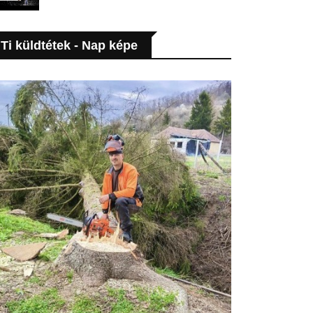
Ti küldtétek - Nap képe