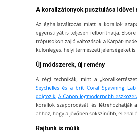
A korallzátonyok pusztulása idővel 
Az éghajlatváltozás miatt a korallok sza
egyensúlyát is teljesen felboríthatja. Elsőr
trópusokon zajló változások a Kárpát-meden
különleges, helyi természeti jelenségeket is
Új módszerek, új remény
A régi technikák, mint a „korallkertész
Seychelles és a brit Coral Spawning Lab
dolgozik.
A Canon legmodernebb eszközeiv
korallok szaporodását, és létrehozhatják a 
ahhoz, hogy a jövőben sokszínűbb, ellenáll
Rajtunk is múlik