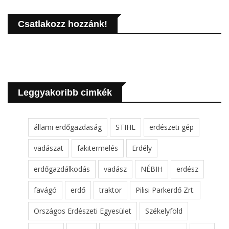
Csatlakozz hozzánk!
Leggyakoribb cimkék
állami erdőgazdaság
STIHL
erdészeti gép
vadászat
fakitermelés
Erdély
erdőgazdálkodás
vadász
NÉBIH
erdész
favágó
erdő
traktor
Pilisi Parkerdő Zrt.
Országos Erdészeti Egyesület
Székelyföld