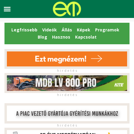
Legfrissebb
Videók
Állás
Képek
Programok
Blog
Hasznos
Kapcsolat
h i r d e t é s
h i r d e t é s
h i r d e t é s