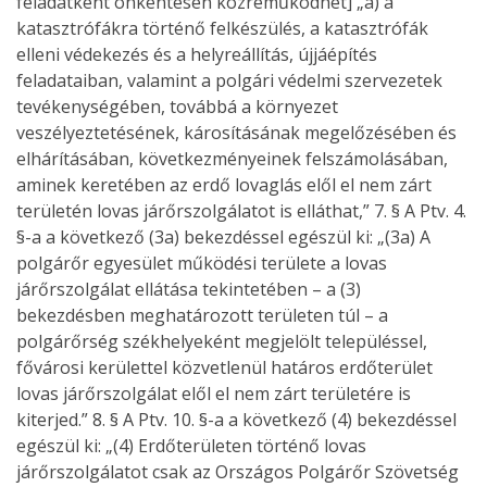
feladatként önkéntesen közreműködhet] „a) a
katasztrófákra történő felkészülés, a katasztrófák
elleni védekezés és a helyreállítás, újjáépítés
feladataiban, valamint a polgári védelmi szervezetek
tevékenységében, továbbá a környezet
veszélyeztetésének, károsításának megelőzésében és
elhárításában, következményeinek felszámolásában,
aminek keretében az erdő lovaglás elől el nem zárt
területén lovas járőrszolgálatot is elláthat,” 7. § A Ptv. 4.
§-a a következő (3a) bekezdéssel egészül ki: „(3a) A
polgárőr egyesület működési területe a lovas
járőrszolgálat ellátása tekintetében – a (3)
bekezdésben meghatározott területen túl – a
polgárőrség székhelyeként megjelölt településsel,
fővárosi kerülettel közvetlenül határos erdőterület
lovas járőrszolgálat elől el nem zárt területére is
kiterjed.” 8. § A Ptv. 10. §-a a következő (4) bekezdéssel
egészül ki: „(4) Erdőterületen történő lovas
járőrszolgálatot csak az Országos Polgárőr Szövetség