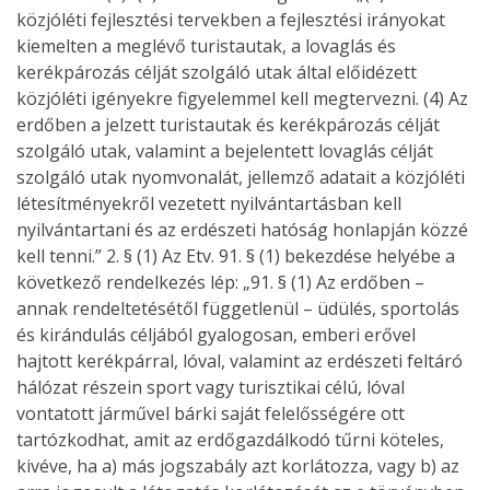
közjóléti fejlesztési tervekben a fejlesztési irányokat
kiemelten a meglévő turistautak, a lovaglás és
kerékpározás célját szolgáló utak által előidézett
közjóléti igényekre figyelemmel kell megtervezni. (4) Az
erdőben a jelzett turistautak és kerékpározás célját
szolgáló utak, valamint a bejelentett lovaglás célját
szolgáló utak nyomvonalát, jellemző adatait a közjóléti
létesítményekről vezetett nyilvántartásban kell
nyilvántartani és az erdészeti hatóság honlapján közzé
kell tenni.” 2. § (1) Az Etv. 91. § (1) bekezdése helyébe a
következő rendelkezés lép: „91. § (1) Az erdőben –
annak rendeltetésétől függetlenül – üdülés, sportolás
és kirándulás céljából gyalogosan, emberi erővel
hajtott kerékpárral, lóval, valamint az erdészeti feltáró
hálózat részein sport vagy turisztikai célú, lóval
vontatott járművel bárki saját felelősségére ott
tartózkodhat, amit az erdőgazdálkodó tűrni köteles,
kivéve, ha a) más jogszabály azt korlátozza, vagy b) az