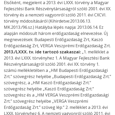
Elsőként, megjelent a 2013. évi LXXX. törvény a Magyar
Fejlesztési Bank Részvénytársaságról szóló 2001. évi XX.
törvény és a nemzeti vagyonról szóló 2011. évi CXCVI.
törvény módosításáról (Kihirdetve:2013.06.13.
MK.2013./96.sz.) Hatályba lépés napja: 2013.06.14. Ez
alapján módosult három erdőgazdaság elnevezése. Új
megnevezések: Budapesti Erdőgazdaság Zrt, Kaszó
Erdőgazdaság Zrt, VERGA Veszprémi Erdőgazdaság Zrt.
2013./LXXX. tv. ide tartozó szakaszai:
„1. melléklet a
2013. évi LXXX. törvényhez 1. A Magyar Fejlesztési Bank
Részvénytársaságról szóló 2001. évi XX. törvény 1.
számú mellékletében a „HM Budapesti Erdőgazdasági
Zrt.” szövegrész helyébe „Budapesti Erdőgazdaság Zrt.”
szövegrész, a „HM Kaszó Erdőgazdasági Zrt.”
szövegrész helyébe „Kaszó Erdőgazdaság Zrt.”
szövegrész és a „HM VERGA Veszprémi Erdőgazdasági
Zrt.” szövegrész helyébe „VERGA Veszprémi
Erdőgazdaság Zrt.” szöveg lép.” 2. melléklet a 2013. évi
LXXX. törvényhez 6. A nemzeti vagyonról szóló 2011. évi