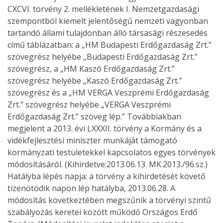
CXCVI. törvény 2. mellékletének I. Nemzetgazdasági
szempontból kiemelt jelentőségű nemzeti vagyonban
tartandó állami tulajdonban álló társasági részesedés
című táblázatban: a „HM Budapesti Erdőgazdaság Zrt.”
szövegrész helyébe „Budapesti Erdőgazdaság Zrt.”
szövegrész, a „HM Kaszó Erdőgazdaság Zrt.”
szövegrész helyébe „Kaszó Erdőgazdaság Zrt.”
szövegrész és a „HM VERGA Veszprémi Erdőgazdaság
Zrt.” szövegrész helyébe „VERGA Veszprémi
Erdőgazdaság Zrt.” szöveg lép.” Továbbiakban
megjelent a 2013. évi LXXXII. törvény a Kormány és a
vidékfejlesztési miniszter munkáját támogató
kormányzati testületekkel kapcsolatos egyes törvények
módosításáról. (Kihirdetve:2013.06.13. MK.2013./96.sz.)
Hatályba lépés napja: a törvény a kihirdetését követő
tizenötödik napon lép hatályba, 2013.06.28. A
módosítás következtében megszűnik a törvényi szintű
szabályozás keretei között működő Országos Erdő