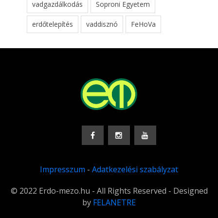
vadgazdálkodás
Soproni Egyetem
erdőtelepítés
vaddisznó
FeHoVa
Impresszum
-
Adatkezelési szabályzat
© 2022 Erdo-mezo.hu - All Rights Reserved - Designed
by
FELANETRE