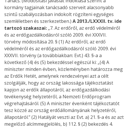
Tanács. (Módosítási javaslat indoklása szerint a
kormány tagjainak tanácsadó szerveit alacsonyabb
szintű szabályozásban indokolt rögzíteni egységes
szemléletben és szerkezetben.)
A 2013./LXXXII. tv. ide
tartozó szakaszai:
„7. Az erdőről, az erdő védelméről
és az erdőgazdálkodásról szóló 2009. évi XXXVII.
törvény módosítása 20. § (1) Az erdőről, az erdő
védelméről és az erdőgazdálkodásról szóló 2009. évi
XXXVII. törvény (a továbbiakban: Evt.) 43. §-a a
következő (4) és (5) bekezdéssel egészül ki: „(4) A
miniszter minden évben, közleményben határozza meg
az Erdők Hetét, amelynek rendezvényei azt a célt
szolgálják, hogy az ország lakossága tájékoztatást
kapjon az erdők állapotáról, az erdőgazdálkodási
tevékenység helyzetéről, a Nemzeti Erdőprogram
végrehajtásáról. (5) A miniszter évenként tájékoztatót
tesz közzé az ország erdőállományának helyzetéről,
állapotáról.” (2) Hatályát veszti az Evt. a) 21. §-a és az azt
megelőző alcímmegjelölés, b) 112. § (2) bekezdés 4.