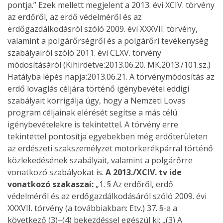
pontja.” Ezek mellett megjelent a 2013. évi XCIV. törvény
az erdőről, az erdő védelméről és az
erdőgazdálkodásról szóló 2009. évi XXXVII. törvény,
valamint a polgárőrségről és a polgárőri tevékenység
szabályairól szóló 2011. évi CLXV. törvény
módosításáról (Kihirdetve:2013.06.20. MK.2013./101.sz.)
Hatályba lépés napja:2013.06.21. A törvénymódosítás az
erdő lovaglás céljára történő igénybevétel eddigi
szabályait korrigálja úgy, hogy a Nemzeti Lovas
program céljainak elérését segítse a más célú
igénybevételekre is tekintettel. A törvény erre
tekintettel pontosítja egyebekben még erdőterületen
az erdészeti szakszemélyzet motorkerékpárral történő
közlekedésének szabályait, valamint a polgárőrre
vonatkozó szabályokat is.
A 2013./XCIV. tv ide
vonatkozó szakaszai:
„1. § Az erdőről, erdő
védelméről és az erdőgazdálkodásáról szóló 2009. évi
XXXVII. törvény (a továbbiakban: Etv.) 37. §-a a
következő (3)–(4) bekezdéssel egészül ki: „(3) A