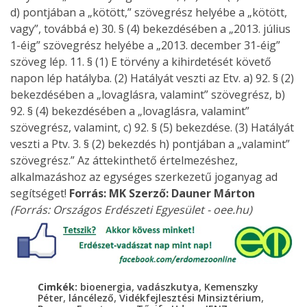
d) pontjában a „kötött,” szövegrész helyébe a „kötött,
vagy”, továbbá e) 30. § (4) bekezdésében a „2013. július
1-éig” szövegrész helyébe a „2013. december 31-éig”
szöveg lép. 11. § (1) E törvény a kihirdetését követő
napon lép hatályba. (2) Hatályát veszti az Etv. a) 92. § (2)
bekezdésében a „lovaglásra, valamint” szövegrész, b)
92. § (4) bekezdésében a „lovaglásra, valamint”
szövegrész, valamint, c) 92. § (5) bekezdése. (3) Hatályát
veszti a Ptv. 3. § (2) bekezdés h) pontjában a „valamint”
szövegrész.” Az áttekinthető értelmezéshez,
alkalmazáshoz az egységes szerkezetű joganyag ad
segítséget!
Forrás: MK
Szerző: Dauner Márton
(Forrás: Országos Erdészeti Egyesület - oee.hu)
,
,
Cimkék:
bioenergia
vadászkutya
Kemenszky
,
,
,
Péter
láncélező
Vidékfejlesztési Minsiztérium