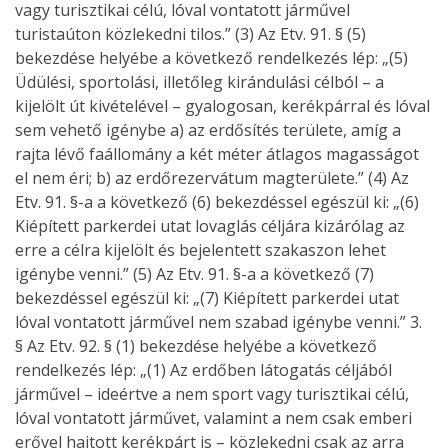
vagy turisztikai célú, lóval vontatott járművel
turistaúton közlekedni tilos.” (3) Az Etv. 91. § (5)
bekezdése helyébe a következő rendelkezés lép: „(5)
Üdülési, sportolási, illetőleg kirándulási célból – a
kijelölt út kivételével – gyalogosan, kerékpárral és lóval
sem vehető igénybe a) az erdősítés területe, amíg a
rajta lévő faállomány a két méter átlagos magasságot
el nem éri; b) az erdőrezervátum magterülete.” (4) Az
Etv. 91. §-a a következő (6) bekezdéssel egészül ki: „(6)
Kiépített parkerdei utat lovaglás céljára kizárólag az
erre a célra kijelölt és bejelentett szakaszon lehet
igénybe venni.” (5) Az Etv. 91. §-a a következő (7)
bekezdéssel egészül ki: „(7) Kiépített parkerdei utat
lóval vontatott járművel nem szabad igénybe venni.” 3.
§ Az Etv. 92. § (1) bekezdése helyébe a következő
rendelkezés lép: „(1) Az erdőben látogatás céljából
járművel – ideértve a nem sport vagy turisztikai célú,
lóval vontatott járművet, valamint a nem csak emberi
erővel hajtott kerékpárt is – közlekedni csak az arra