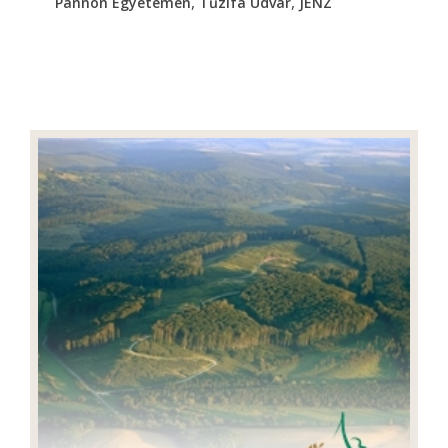
,
,
Pannon Egyetemen
Tűzifa Udvar
JENZ