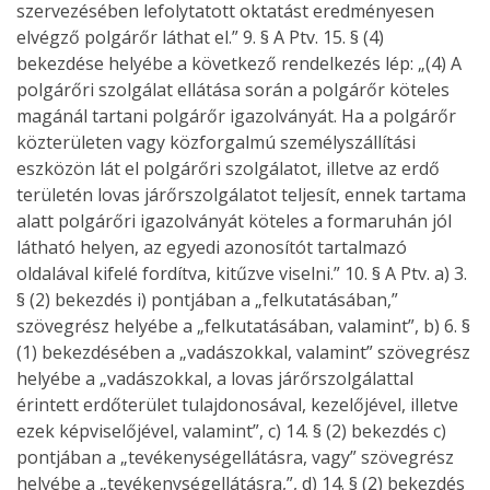
szervezésében lefolytatott oktatást eredményesen
elvégző polgárőr láthat el.” 9. § A Ptv. 15. § (4)
bekezdése helyébe a következő rendelkezés lép: „(4) A
polgárőri szolgálat ellátása során a polgárőr köteles
magánál tartani polgárőr igazolványát. Ha a polgárőr
közterületen vagy közforgalmú személyszállítási
eszközön lát el polgárőri szolgálatot, illetve az erdő
területén lovas járőrszolgálatot teljesít, ennek tartama
alatt polgárőri igazolványát köteles a formaruhán jól
látható helyen, az egyedi azonosítót tartalmazó
oldalával kifelé fordítva, kitűzve viselni.” 10. § A Ptv. a) 3.
§ (2) bekezdés i) pontjában a „felkutatásában,”
szövegrész helyébe a „felkutatásában, valamint”, b) 6. §
(1) bekezdésében a „vadászokkal, valamint” szövegrész
helyébe a „vadászokkal, a lovas járőrszolgálattal
érintett erdőterület tulajdonosával, kezelőjével, illetve
ezek képviselőjével, valamint”, c) 14. § (2) bekezdés c)
pontjában a „tevékenységellátásra, vagy” szövegrész
helyébe a „tevékenységellátásra,”, d) 14. § (2) bekezdés