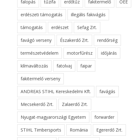
falopás
tűzifa
erdőtűz
fakitermelő
OEE
erdészeti támogatás
illegális fakivágás
támogatás
erdészet
Sefag Zrt.
favágó verseny
Északerdő Zrt.
rendőrség
természetvédelem
motorfűrész
időjárás
klímaváltozás
fatolvaj
faipar
fakitermelő verseny
ANDREAS STIHL Kereskedelmi Kft.
favágás
Mecsekerdő Zrt.
Zalaerdő Zrt.
Nyugat-magyarországi Egyetem
forwarder
STIHL Timbersports
Románia
Egererdő Zrt.