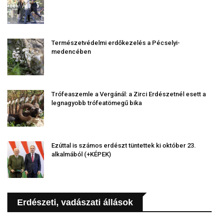
Természetvédelmi erdőkezelés a Pécselyi-
medencében
Trófeaszemle a Vergánál: a Zirci Erdészetnél esett a
legnagyobb trófeatömegű bika
Ezúttal is számos erdészt tüntettek ki október 23.
alkalmából (+KÉPEK)
Erdészeti, vadászati állások