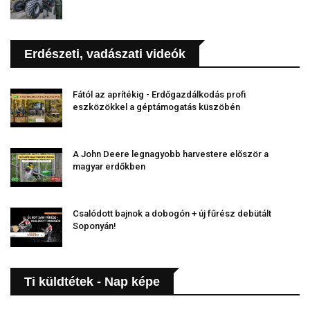
Erdészeti, vadászati videók
Fától az aprítékig - Erdőgazdálkodás profi
eszközökkel a géptámogatás küszöbén
A John Deere legnagyobb harvestere először a
magyar erdőkben
Csalódott bajnok a dobogón + új fűrész debütált
Soponyán!
Ti küldtétek - Nap képe