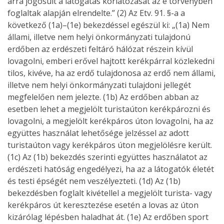
arra jogosult a látogatás korlátozását az e törvényben
foglaltak alapján elrendelte.” (2) Az Etv. 91. §-a a
következő (1a)–(1e) bekezdéssel egészül ki: „(1a) Nem
állami, illetve nem helyi önkormányzati tulajdonú
erdőben az erdészeti feltáró hálózat részein kívül
lovagolni, emberi erővel hajtott kerékpárral közlekedni
tilos, kivéve, ha az erdő tulajdonosa az erdő nem állami,
illetve nem helyi önkormányzati tulajdoni jellegét
megfelelően nem jelezte. (1b) Az erdőben abban az
esetben lehet a megjelölt turistaúton kerékpározni és
lovagolni, a megjelölt kerékpáros úton lovagolni, ha az
együttes használat lehetősége jelzéssel az adott
turistaúton vagy kerékpáros úton megjelölésre került.
(1c) Az (1b) bekezdés szerinti együttes használatot az
erdészeti hatóság engedélyezi, ha az a látogatók életét
és testi épségét nem veszélyezteti. (1d) Az (1b)
bekezdésben foglalt kivétellel a megjelölt turista- vagy
kerékpáros út keresztezése esetén a lovas az úton
kizárólag lépésben haladhat át. (1e) Az erdőben sport