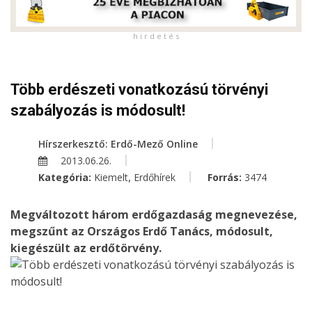
h i r d e t é s
Több erdészeti vonatkozású törvényi
szabályozás is módosult!
Hírszerkesztő: Erdő-Mező Online
2013.06.26.
,
Kategória:
Kiemelt
Erdőhírek
Forrás:
3474
Megváltozott három erdőgazdaság megnevezése,
megszűnt az Országos Erdő Tanács, módosult,
kiegészült az erdőtörvény.