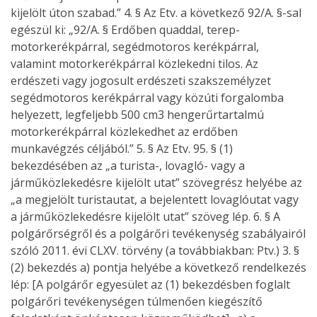
kijelölt úton szabad.” 4. § Az Etv. a következő 92/A. §-sal
egészül ki: „92/A. § Erdőben quaddal, terep-
motorkerékpárral, segédmotoros kerékpárral,
valamint motorkerékpárral közlekedni tilos. Az
erdészeti vagy jogosult erdészeti szakszemélyzet
segédmotoros kerékpárral vagy közúti forgalomba
helyezett, legfeljebb 500 cm3 hengerűrtartalmú
motorkerékpárral közlekedhet az erdőben
munkavégzés céljából.” 5. § Az Etv. 95. § (1)
bekezdésében az „a turista-, lovagló- vagy a
járműközlekedésre kijelölt utat” szövegrész helyébe az
„a megjelölt turistautat, a bejelentett lovaglóutat vagy
a járműközlekedésre kijelölt utat” szöveg lép. 6. § A
polgárőrségről és a polgárőri tevékenység szabályairól
szóló 2011. évi CLXV. törvény (a továbbiakban: Ptv.) 3. §
(2) bekezdés a) pontja helyébe a következő rendelkezés
lép: [A polgárőr egyesület az (1) bekezdésben foglalt
polgárőri tevékenységen túlmenően kiegészítő