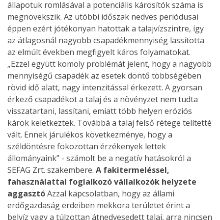
állapotuk romlásával a potenciális károsítók száma is
megnövekszik. Az utóbbi időszak nedves periódusai
éppen ezért jótékonyan hatottak a talajvízszintre, így
az átlagosnál nagyobb csapadékmennyiség lassította
az elmúlt években megfigyelt káros folyamatokat.
„Ezzel együtt komoly problémát jelent, hogy a nagyobb
mennyiségű csapadék az esetek döntő többségében
rövid idő alatt, nagy intenzitással érkezett. A gyorsan
érkező csapadékot a talaj és a növényzet nem tudta
visszatartani, lassítani, emiatt több helyen eróziós
károk keletkeztek. Továbbá a talaj felső rétege telítetté
vált. Ennek járulékos következménye, hogy a
széldöntésre fokozottan érzékenyek lettek
állományaink” - számolt be a negatív hatásokról a
SEFAG Zrt. szakembere.
A fakitermeléssel,
fahasználattal foglalkozó vállalkozók helyzete
aggasztó
Azzal kapcsolatban, hogy az állami
erdőgazdaság erdeiben mekkora területet érint a
belvíz vagy a túlzottan átnedvesedett talaj, arra nincsen