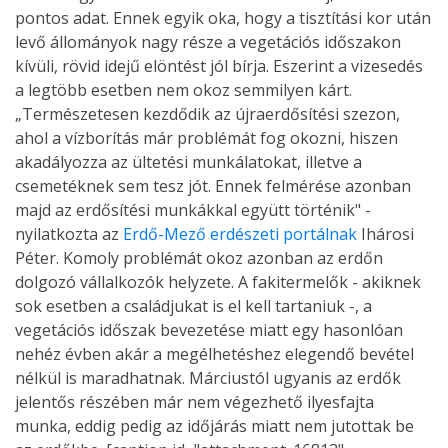
pontos adat. Ennek egyik oka, hogy a tisztítási kor után
levő állományok nagy része a vegetációs időszakon
kívüli, rövid idejű elöntést jól bírja. Eszerint a vizesedés
a legtöbb esetben nem okoz semmilyen kárt.
„Természetesen kezdődik az újraerdősítési szezon,
ahol a vízborítás már problémát fog okozni, hiszen
akadályozza az ültetési munkálatokat, illetve a
csemetéknek sem tesz jót. Ennek felmérése azonban
majd az erdősítési munkákkal együtt történik" -
nyilatkozta az
Erdő-Mező erdészeti portálnak
Ihárosi
Péter. Komoly problémát okoz azonban az erdőn
dolgozó vállalkozók helyzete. A fakitermelők - akiknek
sok esetben a családjukat is el kell tartaniuk -, a
vegetációs időszak bevezetése miatt egy hasonlóan
nehéz évben akár a megélhetéshez elegendő bevétel
nélkül is maradhatnak. Márciustól ugyanis az erdők
jelentős részében már nem végezhető ilyesfajta
munka, eddig pedig az időjárás miatt nem jutottak be