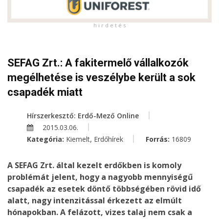
h i r d e t é s
SEFAG Zrt.: A fakitermelő vállalkozók
megélhetése is veszélybe került a sok
csapadék miatt
Hírszerkesztő: Erdő-Mező Online
2015.03.06.
,
Kategória:
Kiemelt
Erdőhírek
Forrás:
16809
A SEFAG Zrt. által kezelt erdőkben is komoly
problémát jelent, hogy a nagyobb mennyiségű
csapadék az esetek döntő többségében rövid idő
alatt, nagy intenzitással érkezett az elmúlt
hónapokban. A felázott, vizes talaj nem csak a