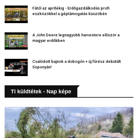
Fától az aprítékig - Erdőgazdálkodás profi
eszközökkel a géptámogatás küszöbén
A John Deere legnagyobb harvestere először a
magyar erdőkben
Csalódott bajnok a dobogón + új fűrész debütált
Soponyán!
Ti küldtétek - Nap képe