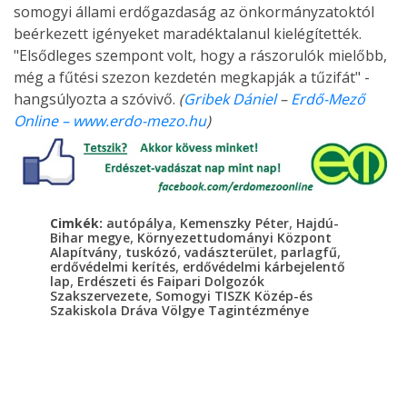
somogyi állami erdőgazdaság az önkormányzatoktól
beérkezett igényeket maradéktalanul kielégítették.
"Elsődleges szempont volt, hogy a rászorulók mielőbb,
még a fűtési szezon kezdetén megkapják a tűzifát" -
hangsúlyozta a szóvivő.
(
Gribek Dániel
–
Erdő-Mező
Online – www.erdo-mezo.hu
)
,
,
Cimkék:
autópálya
Kemenszky Péter
Hajdú-
,
Bihar megye
Környezettudományi Központ
,
,
,
,
Alapítvány
tuskózó
vadászterület
parlagfű
,
erdővédelmi kerítés
erdővédelmi kárbejelentő
,
lap
Erdészeti és Faipari Dolgozók
,
Szakszervezete
Somogyi TISZK Közép-és
Szakiskola Dráva Völgye Tagintézménye