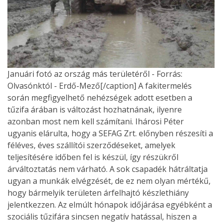
Januári fotó az ország más területéről - Forrás:
Olvasónktól - Erdő-Mező[/caption] A fakitermelés
során megfigyelhető nehézségek adott esetben a
tűzifa árában is változást hozhatnának, ilyenre
azonban most nem kell számítani. Ihárosi Péter
ugyanis elárulta, hogy a SEFAG Zrt. előnyben részesíti a
féléves, éves szállítói szerződéseket, amelyek
teljesítésére időben fel is készül, így részükről
árváltoztatás nem várható. A sok csapadék hátráltatja
ugyan a munkák elvégzését, de ez nem olyan mértékű,
hogy bármelyik területen árfelhajtó készlethiány
jelentkezzen. Az elmúlt hónapok időjárása egyébként a
szociális tűzifára sincsen negatív hatással, hiszen a