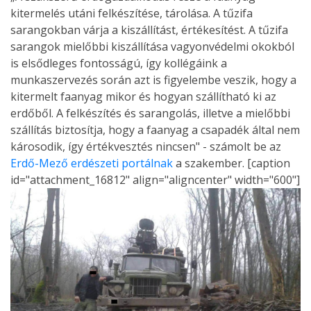
kitermelés utáni felkészítése, tárolása. A tűzifa
sarangokban várja a kiszállítást, értékesítést. A tűzifa
sarangok mielőbbi kiszállítása vagyonvédelmi okokból
is elsődleges fontosságú, így kollégáink a
munkaszervezés során azt is figyelembe veszik, hogy a
kitermelt faanyag mikor és hogyan szállítható ki az
erdőből. A felkészítés és sarangolás, illetve a mielőbbi
szállítás biztosítja, hogy a faanyag a csapadék által nem
károsodik, így értékvesztés nincsen" - számolt be az
Erdő-Mező erdészeti portálnak
a szakember. [caption
id="attachment_16812" align="aligncenter" width="600"]