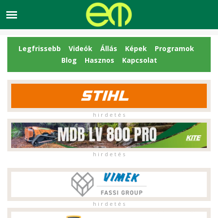
Legfrissebb
Videók
Állás
Képek
Programok
Blog
Hasznos
Kapcsolat
h i r d e t é s
h i r d e t é s
h i r d e t é s