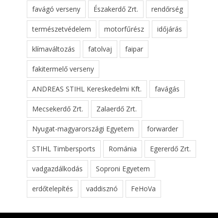
favágó verseny
Északerdő Zrt.
rendőrség
természetvédelem
motorfűrész
időjárás
klímaváltozás
fatolvaj
faipar
fakitermelő verseny
ANDREAS STIHL Kereskedelmi Kft.
favágás
Mecsekerdő Zrt.
Zalaerdő Zrt.
Nyugat-magyarországi Egyetem
forwarder
STIHL Timbersports
Románia
Egererdő Zrt.
vadgazdálkodás
Soproni Egyetem
erdőtelepítés
vaddisznó
FeHoVa