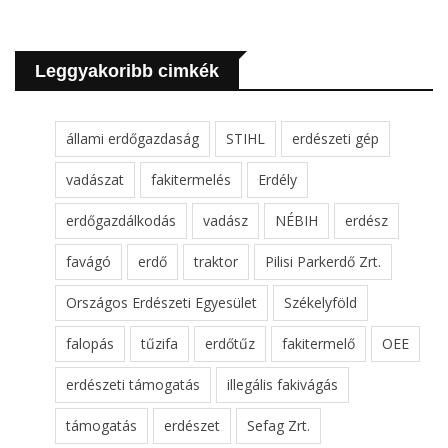
Leggyakoribb cimkék
állami erdőgazdaság
STIHL
erdészeti gép
vadászat
fakitermelés
Erdély
erdőgazdálkodás
vadász
NÉBIH
erdész
favágó
erdő
traktor
Pilisi Parkerdő Zrt.
Országos Erdészeti Egyesület
Székelyföld
falopás
tűzifa
erdőtűz
fakitermelő
OEE
erdészeti támogatás
illegális fakivágás
támogatás
erdészet
Sefag Zrt.