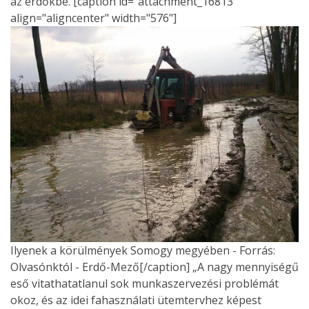
az erdőkbe. [caption id="attachment_16813"
align="aligncenter" width="576"]
Ilyenek a körülmények Somogy megyében - Forrás:
Olvasónktól - Erdő-Mező[/caption] „A nagy mennyiségű
eső vitathatatlanul sok munkaszervezési problémát
okoz, és az idei fahasználati ütemtervhez képest