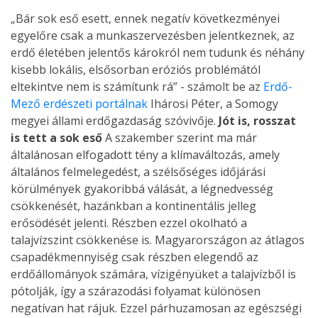
„Bár sok eső esett, ennek negatív következményei
egyelőre csak a munkaszervezésben jelentkeznek, az
erdő életében jelentős károkról nem tudunk és néhány
kisebb lokális, elsősorban eróziós problémától
eltekintve nem is számítunk rá” - számolt be az
Erdő-
Mező erdészeti portálnak
Ihárosi Péter, a Somogy
megyei állami erdőgazdaság szóvivője.
Jót is, rosszat
is tett a sok eső
A szakember szerint ma már
általánosan elfogadott tény a klímaváltozás, amely
általános felmelegedést, a szélsőséges időjárási
körülmények gyakoribbá válását, a légnedvesség
csökkenését, hazánkban a kontinentális jelleg
erősödését jelenti. Részben ezzel okolható a
talajvízszint csökkenése is. Magyarországon az átlagos
csapadékmennyiség csak részben elegendő az
erdőállományok számára, vízigényüket a talajvízből is
pótolják, így a szárazodási folyamat különösen
negatívan hat rájuk. Ezzel párhuzamosan az egészségi