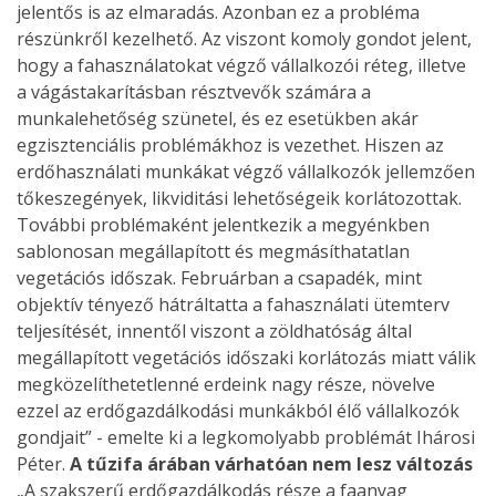
jelentős is az elmaradás. Azonban ez a probléma
részünkről kezelhető. Az viszont komoly gondot jelent,
hogy a fahasználatokat végző vállalkozói réteg, illetve
a vágástakarításban résztvevők számára a
munkalehetőség szünetel, és ez esetükben akár
egzisztenciális problémákhoz is vezethet. Hiszen az
erdőhasználati munkákat végző vállalkozók jellemzően
tőkeszegények, likviditási lehetőségeik korlátozottak.
További problémaként jelentkezik a megyénkben
sablonosan megállapított és megmásíthatatlan
vegetációs időszak. Februárban a csapadék, mint
objektív tényező hátráltatta a fahasználati ütemterv
teljesítését, innentől viszont a zöldhatóság által
megállapított vegetációs időszaki korlátozás miatt válik
megközelíthetetlenné erdeink nagy része, növelve
ezzel az erdőgazdálkodási munkákból élő vállalkozók
gondjait” - emelte ki a legkomolyabb problémát Ihárosi
Péter.
A tűzifa árában várhatóan nem lesz változás
„A szakszerű erdőgazdálkodás része a faanyag