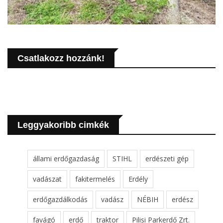
Csatlakozz hozzánk!
Leggyakoribb cimkék
állami erdőgazdaság
STIHL
erdészeti gép
vadászat
fakitermelés
Erdély
erdőgazdálkodás
vadász
NÉBIH
erdész
favágó
erdő
traktor
Pilisi Parkerdő Zrt.