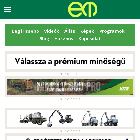
Legfrissebb
Videók
Állás
Képek
Programok
Blog
Hasznos
Kapcsolat
h i r d e t é s
h i r d e t é s
h i r d e t é s