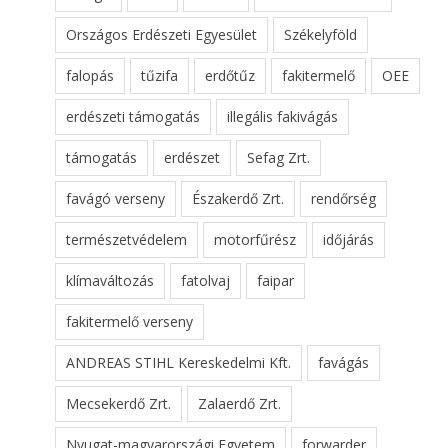
Országos Erdészeti Egyesület
Székelyföld
falopás
tűzifa
erdőtűz
fakitermelő
OEE
erdészeti támogatás
illegális fakivágás
támogatás
erdészet
Sefag Zrt.
favágó verseny
Északerdő Zrt.
rendőrség
természetvédelem
motorfűrész
időjárás
klímaváltozás
fatolvaj
faipar
fakitermelő verseny
ANDREAS STIHL Kereskedelmi Kft.
favágás
Mecsekerdő Zrt.
Zalaerdő Zrt.
Nyugat-magyarországi Egyetem
forwarder