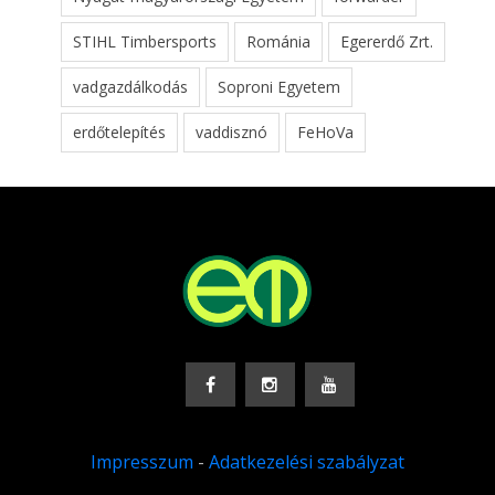
STIHL Timbersports
Románia
Egererdő Zrt.
vadgazdálkodás
Soproni Egyetem
erdőtelepítés
vaddisznó
FeHoVa
Impresszum
-
Adatkezelési szabályzat