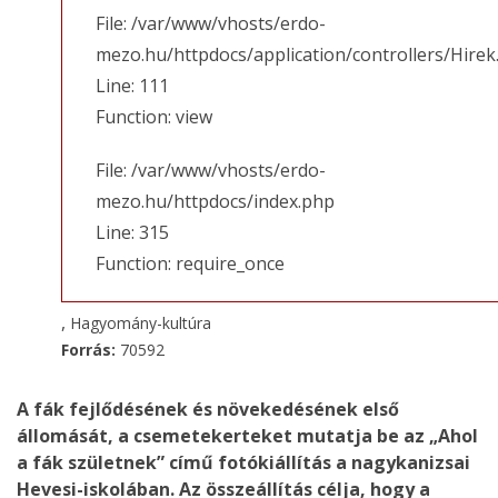
File: /var/www/vhosts/erdo-
mezo.hu/httpdocs/application/controllers/Hirek
Line: 111
Function: view
File: /var/www/vhosts/erdo-
mezo.hu/httpdocs/index.php
Line: 315
Function: require_once
,
Hagyomány-kultúra
Forrás:
70592
A fák fejlődésének és növekedésének első
állomását, a csemetekerteket mutatja be az „Ahol
a fák születnek” című fotókiállítás a nagykanizsai
Hevesi-iskolában. Az összeállítás célja, hogy a