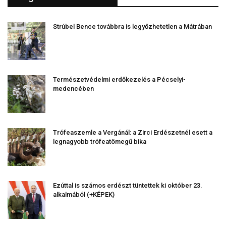
Strúbel Bence továbbra is legyőzhetetlen a Mátrában
Természetvédelmi erdőkezelés a Pécselyi-
medencében
Trófeaszemle a Vergánál: a Zirci Erdészetnél esett a
legnagyobb trófeatömegű bika
Ezúttal is számos erdészt tüntettek ki október 23.
alkalmából (+KÉPEK)