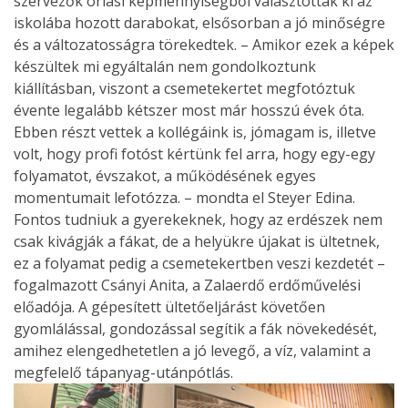
szervezők óriási képmennyiségből választották ki az
iskolába hozott darabokat, elsősorban a jó minőségre
és a változatosságra törekedtek. – Amikor ezek a képek
készültek mi egyáltalán nem gondolkoztunk
kiállításban, viszont a csemetekertet megfotóztuk
évente legalább kétszer most már hosszú évek óta.
Ebben részt vettek a kollégáink is, jómagam is, illetve
volt, hogy profi fotóst kértünk fel arra, hogy egy-egy
folyamatot, évszakot, a működésének egyes
momentumait lefotózza. – mondta el Steyer Edina.
Fontos tudniuk a gyerekeknek, hogy az erdészek nem
csak kivágják a fákat, de a helyükre újakat is ültetnek,
ez a folyamat pedig a csemetekertben veszi kezdetét –
fogalmazott Csányi Anita, a Zalaerdő erdőművelési
előadója. A gépesített ültetőeljárást követően
gyomlálással, gondozással segítik a fák növekedését,
amihez elengedhetetlen a jó levegő, a víz, valamint a
megfelelő tápanyag-utánpótlás.