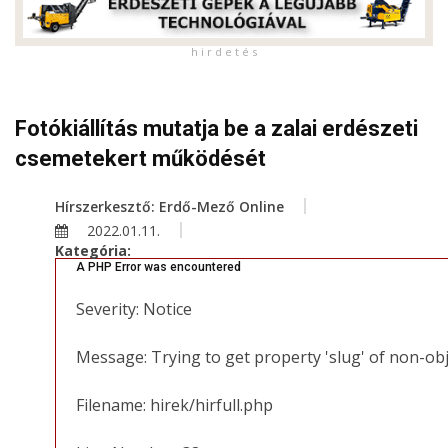
h i r d e t é s
Fotókiállítás mutatja be a zalai erdészeti
csemetekert működését
Hírszerkesztő: Erdő-Mező Online
2022.01.11.
Kategória:
A PHP Error was encountered
Severity: Notice
Message: Trying to get property 'slug' of non-ob
Filename: hirek/hirfull.php