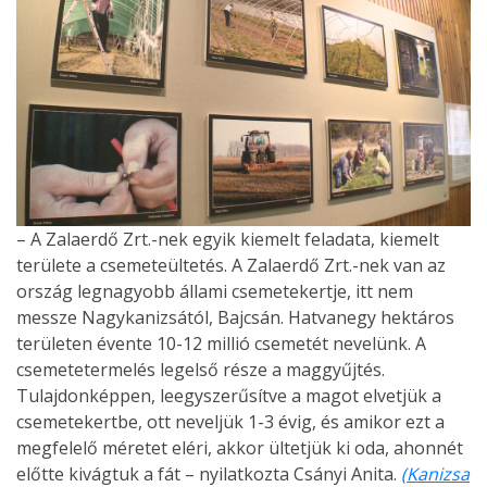
– A Zalaerdő Zrt.-nek egyik kiemelt feladata, kiemelt
területe a csemeteültetés. A Zalaerdő Zrt.-nek van az
ország legnagyobb állami csemetekertje, itt nem
messze Nagykanizsától, Bajcsán. Hatvanegy hektáros
területen évente 10-12 millió csemetét nevelünk. A
csemetetermelés legelső része a maggyűjtés.
Tulajdonképpen, leegyszerűsítve a magot elvetjük a
csemetekertbe, ott neveljük 1-3 évig, és amikor ezt a
megfelelő méretet eléri, akkor ültetjük ki oda, ahonnét
előtte kivágtuk a fát – nyilatkozta Csányi Anita.
(Kanizsa