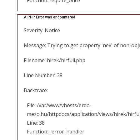
Function: require_once
A PHP Error was encountered
Severity: Notice
Message: Trying to get property 'nev' of non-obj
Filename: hirek/hirfull.php
Line Number: 38
Backtrace:
File: /var/www/vhosts/erdo-
mezo.hu/httpdocs/application/views/hirek/hirfu
Line: 38
Function: _error_handler