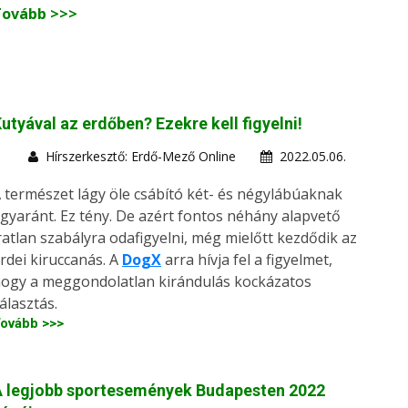
Tovább >>>
utyával az erdőben? Ezekre kell figyelni!
Hírszerkesztő: Erdő-Mező Online
2022.05.06.
 természet lágy öle csábító két- és négylábúaknak
gyaránt. Ez tény. De azért fontos néhány alapvető
ratlan szabályra odafigyelni, még mielőtt kezdődik az
rdei kiruccanás. A
DogX
arra hívja fel a figyelmet,
ogy a meggondolatlan kirándulás kockázatos
álasztás.
ovább >>>
A legjobb sportesemények Budapesten 2022