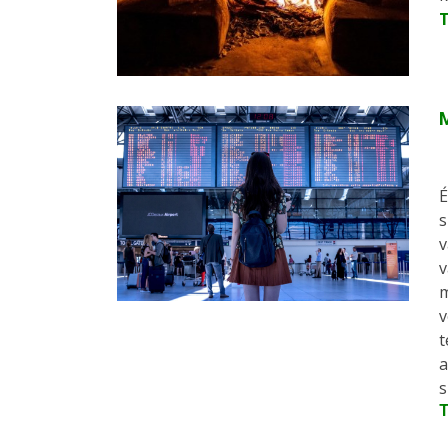
M
É
s
v
v
m
v
t
a
s
T