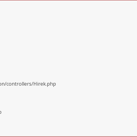
on/controllers/Hirek.php
p