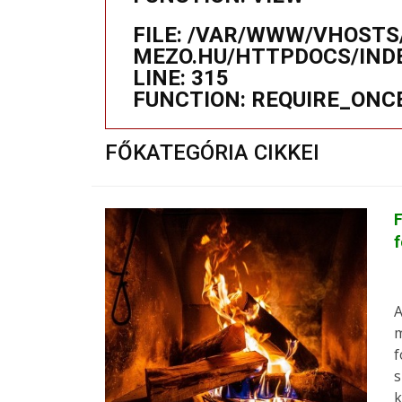
FILE: /VAR/WWW/VHOSTS
MEZO.HU/HTTPDOCS/IND
LINE: 315
FUNCTION: REQUIRE_ONC
FŐKATEGÓRIA CIKKEI
F
A
m
f
s
k