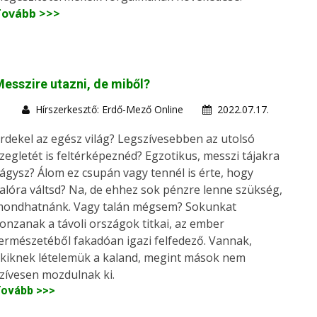
Tovább >>>
esszire utazni, de miből?
Hírszerkesztő: Erdő-Mező Online
2022.07.17.
rdekel az egész világ? Legszívesebben az utolsó
zegletét is feltérképeznéd? Egzotikus, messzi tájakra
ágysz? Álom ez csupán vagy tennél is érte, hogy
alóra váltsd? Na, de ehhez sok pénzre lenne szükség,
ondhatnánk. Vagy talán mégsem? Sokunkat
onzanak a távoli országok titkai, az ember
ermészetéből fakadóan igazi felfedező. Vannak,
kiknek lételemük a kaland, megint mások nem
zívesen mozdulnak ki.
ovább >>>