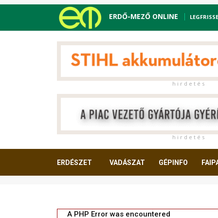
ERDŐ-MEZŐ ONLINE
LEGFRISS
h i r d e t é s
h i r d e t é s
ERDÉSZET
VADÁSZAT
GÉPINFO
FAIP
OLVASNIVALÓ
A PHP Error was encountered