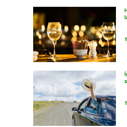
l
Í
s