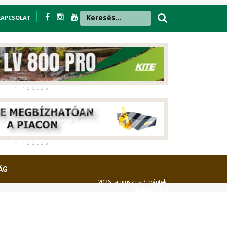
KAPCSOLAT
h i r d e t é s
h i r d e t é s
ÁG
2026. augusztus 7. péntek,
Ibolya
napja