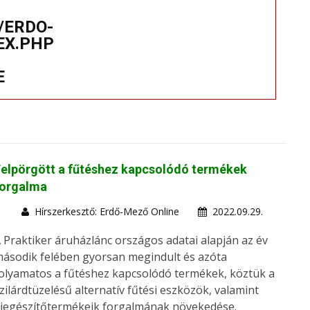
/ERDO-
EX.PHP
E
elpörgött a fűtéshez kapcsolódó termékek
forgalma
Hírszerkesztő: Erdő-Mező Online
2022.09.29.
 Praktiker áruházlánc országos adatai alapján az év
ásodik felében gyorsan megindult és azóta
olyamatos a fűtéshez kapcsolódó termékek, köztük a
zilárdtüzelésű alternatív fűtési eszközök, valamint
iegészítőtermékeik forgalmának növekedése.