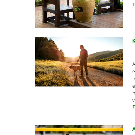
K
A
e
í
e
h
v
T