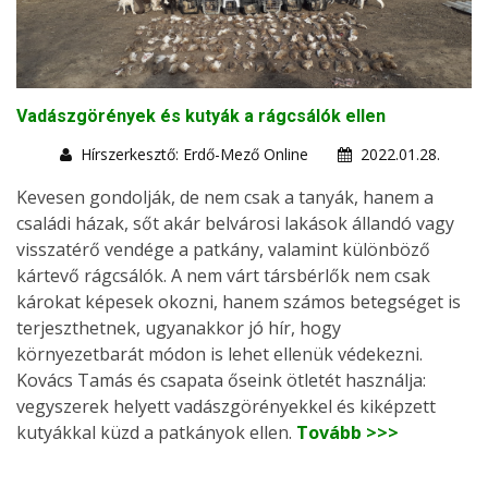
Vadászgörények és kutyák a rágcsálók ellen
Hírszerkesztő: Erdő-Mező Online
2022.01.28.
Kevesen gondolják, de nem csak a tanyák, hanem a
családi házak, sőt akár belvárosi lakások állandó vagy
visszatérő vendége a patkány, valamint különböző
kártevő rágcsálók. A nem várt társbérlők nem csak
károkat képesek okozni, hanem számos betegséget is
terjeszthetnek, ugyanakkor jó hír, hogy
környezetbarát módon is lehet ellenük védekezni.
Kovács Tamás és csapata őseink ötletét használja:
vegyszerek helyett vadászgörényekkel és kiképzett
kutyákkal küzd a patkányok ellen.
Tovább >>>