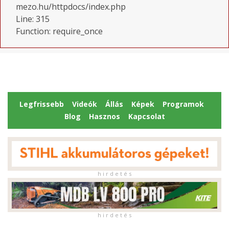
mezo.hu/httpdocs/index.php
Line: 315
Function: require_once
Legfrissebb
Videók
Állás
Képek
Programok
Blog
Hasznos
Kapcsolat
h i r d e t é s
h i r d e t é s