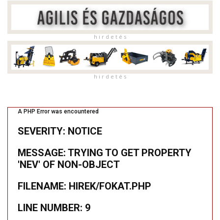
h i r d e t é s
h i r d e t é s
A PHP Error was encountered
SEVERITY: NOTICE
MESSAGE: TRYING TO GET PROPERTY
'NEV' OF NON-OBJECT
FILENAME: HIREK/FOKAT.PHP
LINE NUMBER: 9