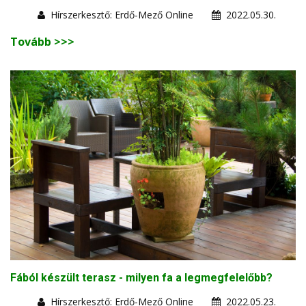
Hírszerkesztő: Erdő-Mező Online
2022.05.30.
Tovább >>>
Fából készült terasz - milyen fa a legmegfelelőbb?
Hírszerkesztő: Erdő-Mező Online
2022.05.23.