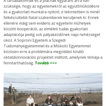
A társadalomnak és a piacnak egyaránt arra van
szüksége, hogy az egyetemekről az együttműködésre
és a gyakorlati munkára nyitott, e tekintetben is minél
felkészültebb fiatal szakemberek kerüljenek ki. Ennek
ellenére máig sem evidens az egyetemi műhelyek
közötti kooperáció, az elméleti tudás gyakorlati
adaptációja pedig sok pályakezdőnek napi nehézséget
okoz. A Soproni Egyetem a Szegedi
Tudományegyetemmel és a Miskolci Egyetemmel
közösen erre a problémára megoldást kínáló
oktatásinnovációs projektet indított, amelynek témája a
fenntarthatóság.
Tovább >>>