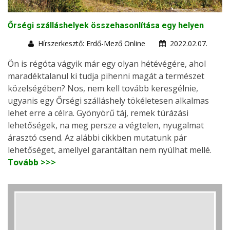
Őrségi szálláshelyek összehasonlítása egy helyen
Hírszerkesztő: Erdő-Mező Online
2022.02.07.
Ön is régóta vágyik már egy olyan hétévégére, ahol
maradéktalanul ki tudja pihenni magát a természet
közelségében? Nos, nem kell tovább keresgélnie,
ugyanis egy Őrségi szálláshely tökéletesen alkalmas
lehet erre a célra. Gyönyörű táj, remek túrázási
lehetőségek, na meg persze a végtelen, nyugalmat
árasztó csend. Az alábbi cikkben mutatunk pár
lehetőséget, amellyel garantáltan nem nyúlhat mellé.
Tovább >>>