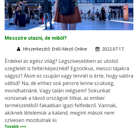
Messzire utazni, de miből?
Hírszerkesztő: Erdő-Mező Online
2022.07.17.
Érdekel az egész világ? Legszívesebben az utolsó
szegletét is feltérképeznéd? Egzotikus, messzi tájakra
vágysz? Álom ez csupán vagy tennél is érte, hogy valóra
váltsd? Na, de ehhez sok pénzre lenne szükség,
mondhatnánk. Vagy talán mégsem? Sokunkat
vonzanak a távoli országok titkai, az ember
természetéből fakadóan igazi felfedező. Vannak,
akiknek lételemük a kaland, megint mások nem
szívesen mozdulnak ki.
Tovább >>>