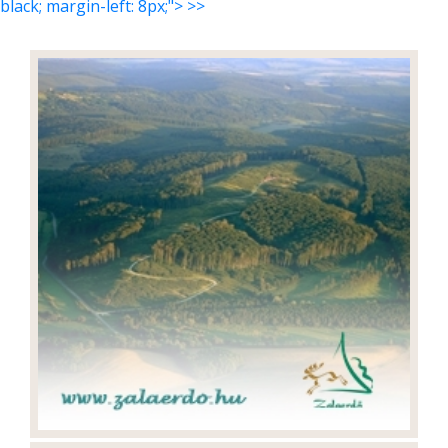
black; margin-left: 8px;"> >>