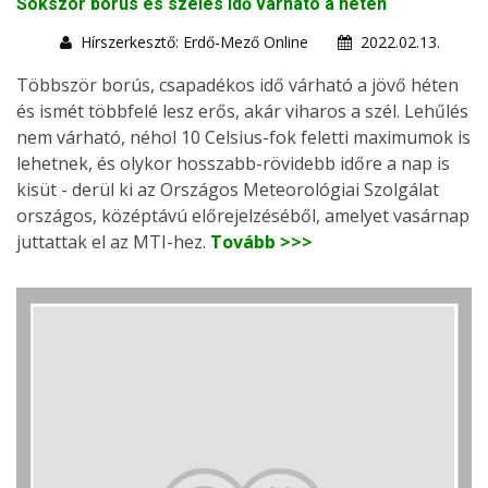
Sokszor borús és szeles idő várható a héten
Hírszerkesztő: Erdő-Mező Online
2022.02.13.
Többször borús, csapadékos idő várható a jövő héten
és ismét többfelé lesz erős, akár viharos a szél. Lehűlés
nem várható, néhol 10 Celsius-fok feletti maximumok is
lehetnek, és olykor hosszabb-rövidebb időre a nap is
kisüt - derül ki az Országos Meteorológiai Szolgálat
országos, középtávú előrejelzéséből, amelyet vasárnap
juttattak el az MTI-hez.
Tovább >>>