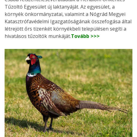
Tűzoltó Egyesület új laktanyáját. Az egyesület, a
környék önkormányzatai, valamint a Nógrád Megyei
Katasztrófavédelmi Igazgatóságának összefogása által
létrejött őrs tizenkét környékbeli településen segíti a
hivatásos tűzoltók munkáját.
Tovább >>>