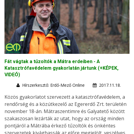
Fát vágtak a tűzoltók a Mátra erdeiben - A
Katasztrófavédelem gyakorlatán jártunk (+KÉPEK,
VIDEÓ)
Hírszerkesztő: Erdő-Mező Online
2017.11.18.
Közös gyakorlatot szervezett a katasztrófavédelem, a
rendőrség és a közútkezelő az Egererdő Zrt. területén
november 18-án. Mátraszentimre és Galyatető között
szakaszosan lezárták az utat, hogy az ország minden
pontjáról a Mátrába érkező tűzoltók és önkéntes
szervezetek kivághassák az előre megjelölt, veszélyes