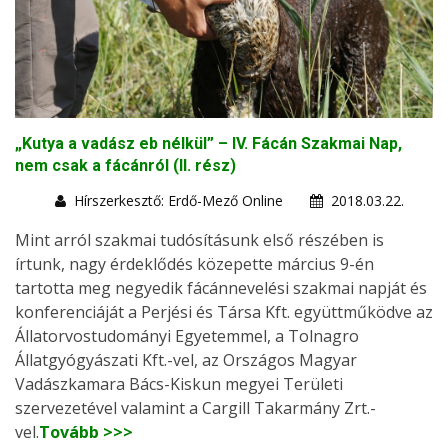
„Kutya a vadász eb nélkül” – IV. Fácán Szakmai Nap,
nem csak a fácánról (II. rész)
Hírszerkesztő: Erdő-Mező Online
2018.03.22.
Mint arról szakmai tudósításunk első részében is
írtunk, nagy érdeklődés közepette március 9-én
tartotta meg negyedik fácánnevelési szakmai napját és
konferenciáját a Perjési és Társa Kft. együttműködve az
Állatorvostudományi Egyetemmel, a Tolnagro
Állatgyógyászati Kft.-vel, az Országos Magyar
Vadászkamara Bács-Kiskun megyei Területi
szervezetével valamint a Cargill Takarmány Zrt.-
vel.
Tovább >>>