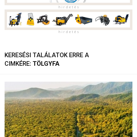
h i r d e t é s
h i r d e t é s
KERESÉSI TALÁLATOK ERRE A
CIMKÉRE:
TÖLGYFA