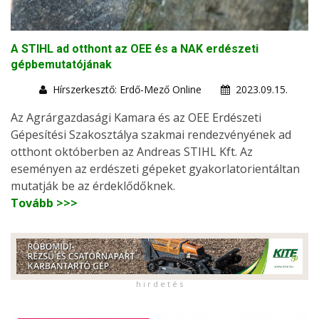
A STIHL ad otthont az OEE és a NAK erdészeti
gépbemutatójának
Hírszerkesztő: Erdő-Mező Online
2023.09.15.
Az Agrárgazdasági Kamara és az OEE Erdészeti
Gépesítési Szakosztálya szakmai rendezvényének ad
otthont októberben az Andreas STIHL Kft. Az
eseményen az erdészeti gépeket gyakorlatorientáltan
mutatják be az érdeklődőknek.
Tovább >>>
h i r d e t é s