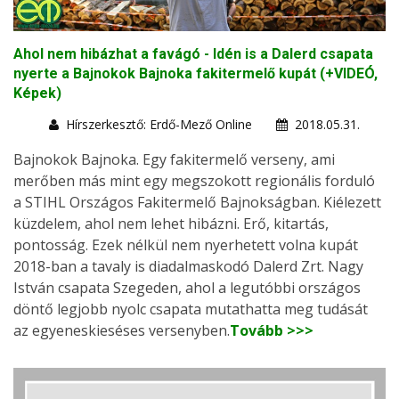
Ahol nem hibázhat a favágó - Idén is a Dalerd csapata
nyerte a Bajnokok Bajnoka fakitermelő kupát (+VIDEÓ,
Képek)
Hírszerkesztő: Erdő-Mező Online
2018.05.31.
Bajnokok Bajnoka. Egy fakitermelő verseny, ami
merőben más mint egy megszokott regionális forduló
a STIHL Országos Fakitermelő Bajnokságban. Kiélezett
küzdelem, ahol nem lehet hibázni. Erő, kitartás,
pontosság. Ezek nélkül nem nyerhetett volna kupát
2018-ban a tavaly is diadalmaskodó Dalerd Zrt. Nagy
István csapata Szegeden, ahol a legutóbbi országos
döntő legjobb nyolc csapata mutathatta meg tudását
az egyeneskieséses versenyben.
Tovább >>>