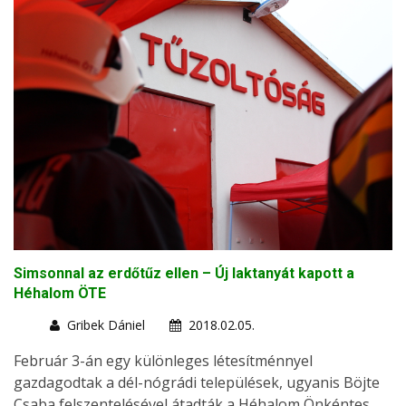
Simsonnal az erdőtűz ellen – Új laktanyát kapott a
Héhalom ÖTE
Gribek Dániel
2018.02.05.
Február 3-án egy különleges létesítménnyel
gazdagodtak a dél-nógrádi települések, ugyanis Böjte
Csaba felszentelésével átadták a Héhalom Önkéntes