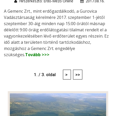
Hírszerkesztő: Erdő-Mező Online
2017.08.16.
A Gemenc Zrt., mint erdőgazdálkodó, a Gurovica
Vadásztársaság kérelmére 2017. szeptember 1-jétől
szeptember 30-áig minden nap 15:00 órától másnap
délelőtt 9:00 óráig erdőlátogatási tilalmat rendelt el a
vagyonkezelésében lévő erdőterület egyes részein. Ez
idő alatt a területen történő tartózkodáshoz,
mozgáshoz a Gemenc Zrt. engedélye
szükséges.
Tovább >>>
1. / 3. oldal
>
>>