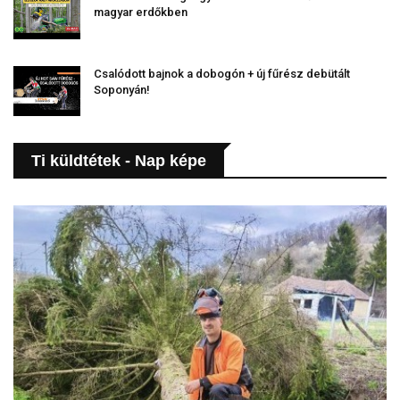
magyar erdőkben
Csalódott bajnok a dobogón + új fűrész debütált
Soponyán!
Ti küldtétek - Nap képe