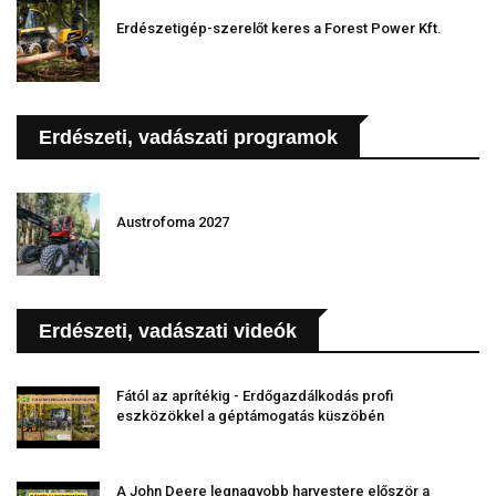
Erdészetigép-szerelőt keres a Forest Power Kft.
Erdészeti, vadászati programok
Austrofoma 2027
Erdészeti, vadászati videók
Fától az aprítékig - Erdőgazdálkodás profi
eszközökkel a géptámogatás küszöbén
A John Deere legnagyobb harvestere először a