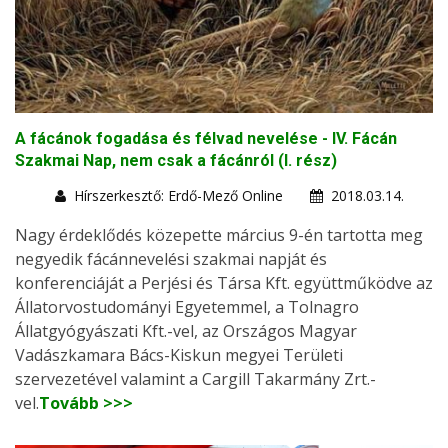
A fácánok fogadása és félvad nevelése - IV. Fácán
Szakmai Nap, nem csak a fácánról (I. rész)
Hírszerkesztő: Erdő-Mező Online
2018.03.14.
Nagy érdeklődés közepette március 9-én tartotta meg
negyedik fácánnevelési szakmai napját és
konferenciáját a Perjési és Társa Kft. együttműködve az
Állatorvostudományi Egyetemmel, a Tolnagro
Állatgyógyászati Kft.-vel, az Országos Magyar
Vadászkamara Bács-Kiskun megyei Területi
szervezetével valamint a Cargill Takarmány Zrt.-
vel.
Tovább >>>