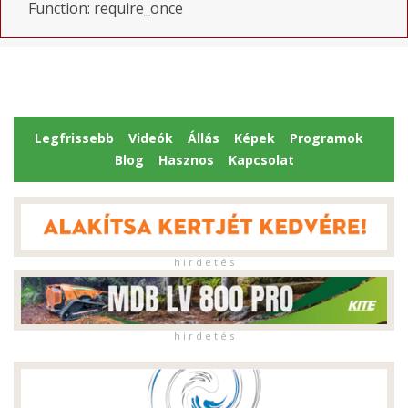
Function: require_once
Legfrissebb
Videók
Állás
Képek
Programok
Blog
Hasznos
Kapcsolat
h i r d e t é s
h i r d e t é s