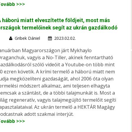
Tovább >>>
 háború miatt elveszítette földjeit, most más
rszágok termelőinek segít az ukrán gazdálkodó
Gribek Dániel
2023.02.02.
anuárban Magyarországon járt Mykhaylo
raganchuk, vagyis a No-Tiller, akinek fenntartható
azdálkodásról szóló videóit a Youtube-on több mint
0 ezren követik. A krími termelő a háború miatt nem
udja megközelíteni gazdaságát, ahol 2006 óta olyan
ermelési módszert alkalmaz, ami teljesen elhagyta
emcsak a szántást, de a többi talajmunkát is. Most a
ilág regeneratív, vagyis talajmegújító termelőit segíti
apasztalataival. Az ukrán termelő a HEKTÁR Magágy
odcastnak adott szakmai interjút.
Tovább >>>