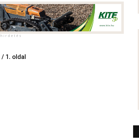
h i r d e t é s
 / 1. oldal