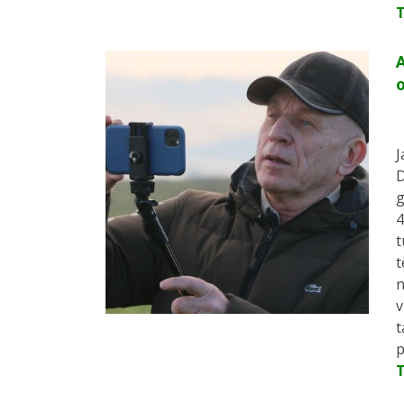
A
o
J
D
g
4
t
t
n
v
t
p