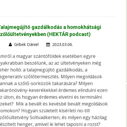
Talajmegújító gazdálkodás a homokhátsági
szőlőültetvényekben (HEKTÁR podcast)
Gribek Dániel
2023.03.06.
miről a magyar szántóföldek esetében egyre
yakrabban beszélünk, az az ültetvényeken még
ehér holló: a talajmegújító gazdálkodás, a
egeneratív szőlőtermesztés. Milyen megoldások
annak a szőlő-sorközök takarására? Milyen
akarónövény-keverékekkel érdemes elindulni ezen
z úton, és hogyan érdemes elvetni és terminálni
zeket? Mik a bevált és kevésbé bevált megoldások
omokon? Hogyan született kísérleti no-till
zőlőültetvény Soltvadkerten, és milyen egy házilag
észített henger, amivel le lehet taposni a rozst?