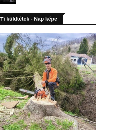
Ti küldtétek - Nap képe