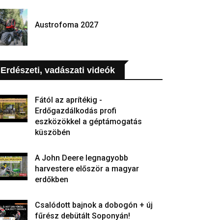
Austrofoma 2027
Erdészeti, vadászati videók
Fától az aprítékig -
Erdőgazdálkodás profi
eszközökkel a géptámogatás
küszöbén
A John Deere legnagyobb
harvestere először a magyar
erdőkben
Csalódott bajnok a dobogón + új
fűrész debütált Soponyán!