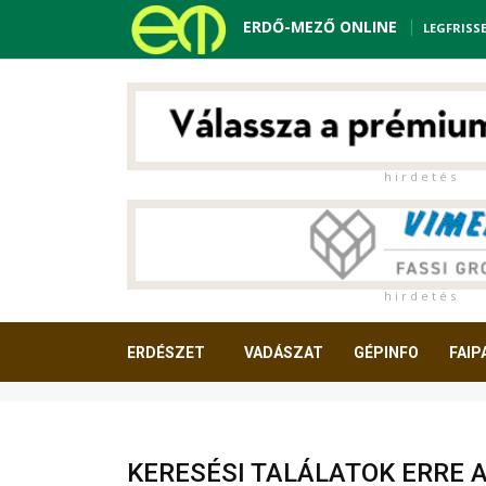
ERDŐ-MEZŐ ONLINE
LEGFRISS
h i r d e t é s
h i r d e t é s
ERDÉSZET
VADÁSZAT
GÉPINFO
FAIP
OLVASNIVALÓ
KERESÉSI TALÁLATOK ERRE 