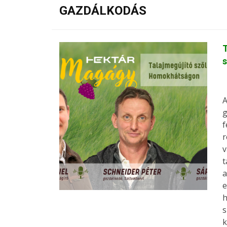
GAZDÁLKODÁS
A
g
f
r
v
t
a
e
h
s
k