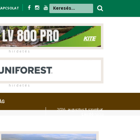
KAPCSOLAT
h i r d e t é s
h i r d e t é s
ÁG
2026. augusztus 8. szombat,
László
napja