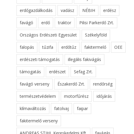
erdőgazdálkodás
vadász
NÉBIH
erdész
favágó
erdő
traktor
Pilisi Parkerdő Zrt.
Országos Erdészeti Egyesület
Székelyföld
falopás
tűzifa
erdőtűz
fakitermelő
OEE
erdészeti támogatás
illegális fakivágás
támogatás
erdészet
Sefag Zrt.
favágó verseny
Északerdő Zrt.
rendőrség
természetvédelem
motorfűrész
időjárás
klímaváltozás
fatolvaj
faipar
fakitermelő verseny
ANDREAS STIHL Kereskedelmi Kft.
favágás