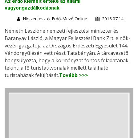
Az erdő kiemelt értéke az állami
vagyongazdálkodásnak
Hírszerkesztő: Erdő-Mező Online
2013.07.14.
Németh Lászlóné nemzeti fejlesztési miniszter és
Baranyay László, a Magyar Fejlesztési Bank Zrt. elnök-
vezérigazgatója az Országos Erdészeti Egyesület 144.
Vándorgyűlésén vett részt Tatabányán. A tárcavezető
hangsúlyozta, hogy a kormányzat fontos feladatának
tekinti a fő turistaútvonalak mellett található
turistaházak felújítását.
Tovább >>>