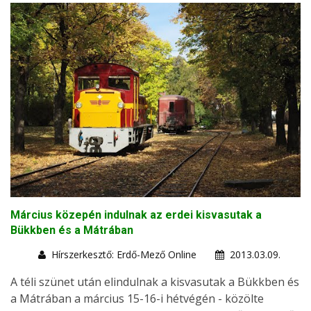
Március közepén indulnak az erdei kisvasutak a
Bükkben és a Mátrában
Hírszerkesztő: Erdő-Mező Online
2013.03.09.
A téli szünet után elindulnak a kisvasutak a Bükkben és
a Mátrában a március 15-16-i hétvégén - közölte