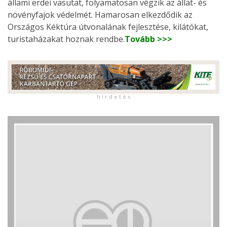
állami erdei vasutat, folyamatosan végzik az állat- és
növényfajok védelmét. Hamarosan elkezdődik az
Országos Kéktúra útvonalának fejlesztése, kilátókat,
turistaházakat hoznak rendbe.
Tovább >>>
h i r d e t é s