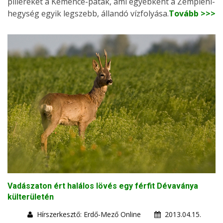
pilléreket a Kemence-patak, ami egyébként a Zempléni-
hegység egyik legszebb, állandó vízfolyása.
Tovább >>>
Vadászaton ért halálos lövés egy férfit Dévaványa
külterületén
Hírszerkesztő: Erdő-Mező Online
2013.04.15.