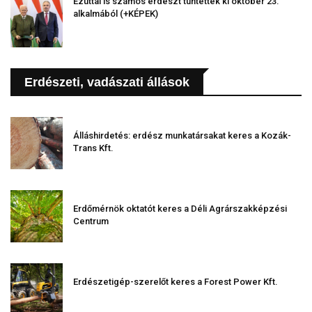
Ezúttal is számos erdészt tüntettek ki október 23.
alkalmából (+KÉPEK)
Erdészeti, vadászati állások
Álláshirdetés: erdész munkatársakat keres a Kozák-
Trans Kft.
Erdőmérnök oktatót keres a Déli Agrárszakképzési
Centrum
Erdészetigép-szerelőt keres a Forest Power Kft.