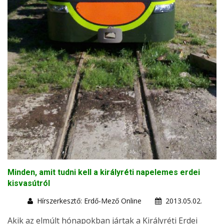
Minden, amit tudni kell a királyréti napelemes erdei
kisvasútról
Hírszerkesztő: Erdő-Mező Online
2013.05.02.
Akik az elmúlt hónapokban jártak a Királyréti Erdei