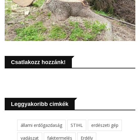
Csatlakozz hozzánk!
Leggyakoribb cimkék
állami erdőgazdaság
STIHL
erdészeti gép
vadászat
fakitermelés
Erdély