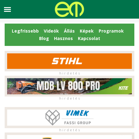
Legfrissebb
Videók
Állás
Képek
Programok
Blog
Hasznos
Kapcsolat
h i r d e t é s
h i r d e t é s
h i r d e t é s