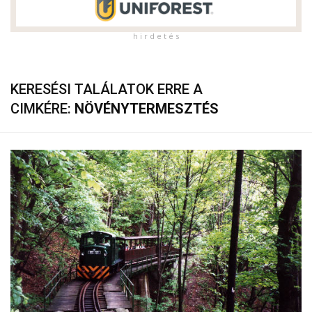
h i r d e t é s
KERESÉSI TALÁLATOK ERRE A
CIMKÉRE:
NÖVÉNYTERMESZTÉS