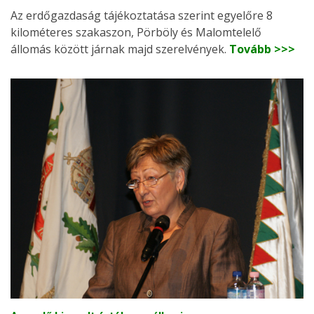
Az erdőgazdaság tájékoztatása szerint egyelőre 8
kilométeres szakaszon, Pörböly és Malomtelelő
állomás között járnak majd szerelvények.
Tovább >>>