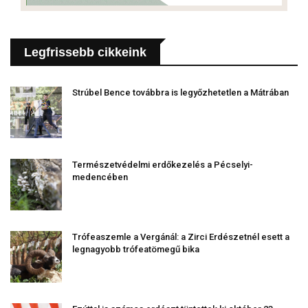
Legfrissebb cikkeink
Strúbel Bence továbbra is legyőzhetetlen a Mátrában
Természetvédelmi erdőkezelés a Pécselyi-
medencében
Trófeaszemle a Vergánál: a Zirci Erdészetnél esett a
legnagyobb trófeatömegű bika