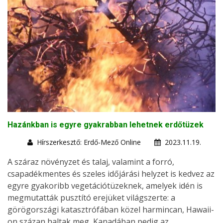
Hazánkban is egyre gyakrabban lehetnek erdőtüzek
Hírszerkesztő: Erdő-Mező Online
2023.11.19.
A száraz növényzet és talaj, valamint a forró,
csapadékmentes és szeles időjárási helyzet is kedvez az
egyre gyakoribb vegetációtüzeknek, amelyek idén is
megmutatták pusztító erejüket világszerte: a
görögországi katasztrófában közel harmincan, Hawaii-
on százan haltak meg, Kanadában pedig az