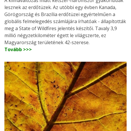
A klímaváltozás miatt kétszer-háromszor gyakoribbak
lesznek az erdőtüzek. Az utóbbi egy évben Kanada,
Görögország és Brazília erdőtüzei egyértelműen a
globális felmelegedés számlájára írhatóak - állapították
meg a State of Wildfires jelentés készítői. Tavaly 3,9
millió négyzetkilométer égett le világszerte, ez
Magyarország területének 42-szerese.
Tovább >>>