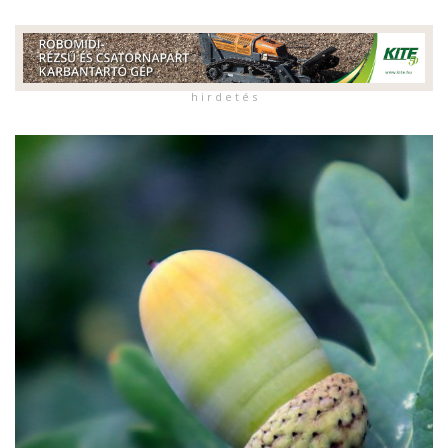
h i r d e t é s