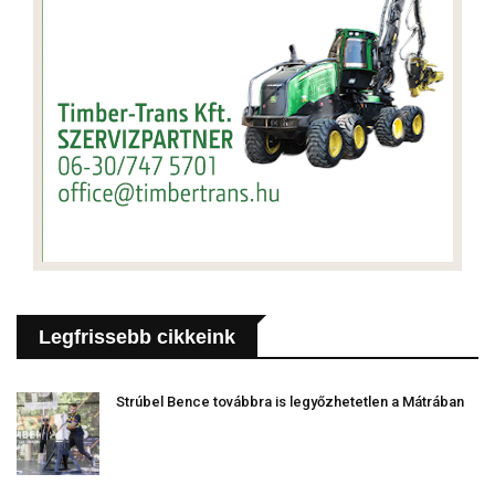
Legfrissebb cikkeink
Strúbel Bence továbbra is legyőzhetetlen a Mátrában