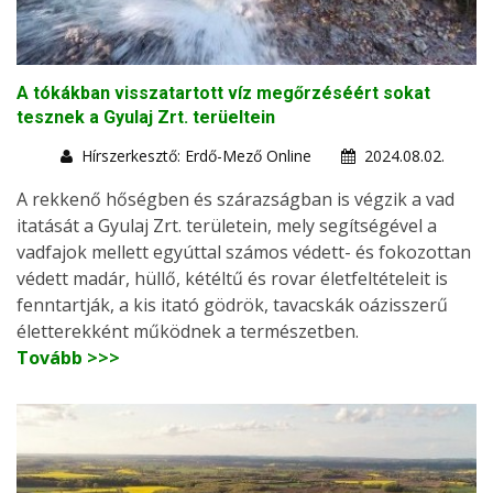
A tókákban visszatartott víz megőrzéséért sokat
tesznek a Gyulaj Zrt. terüeltein
Hírszerkesztő: Erdő-Mező Online
2024.08.02.
A rekkenő hőségben és szárazságban is végzik a vad
itatását a Gyulaj Zrt. területein, mely segítségével a
vadfajok mellett egyúttal számos védett- és fokozottan
védett madár, hüllő, kétéltű és rovar életfeltételeit is
fenntartják, a kis itató gödrök, tavacskák oázisszerű
életterekként működnek a természetben.
Tovább >>>