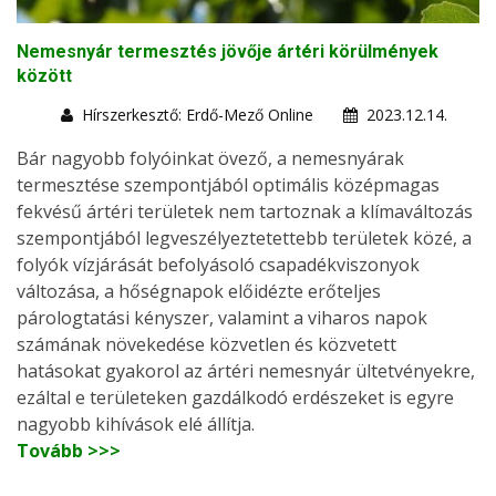
Nemesnyár termesztés jövője ártéri körülmények
között
Hírszerkesztő: Erdő-Mező Online
2023.12.14.
Bár nagyobb folyóinkat övező, a nemesnyárak
termesztése szempontjából optimális középmagas
fekvésű ártéri területek nem tartoznak a klímaváltozás
szempontjából legveszélyeztetettebb területek közé, a
folyók vízjárását befolyásoló csapadékviszonyok
változása, a hőségnapok előidézte erőteljes
párologtatási kényszer, valamint a viharos napok
számának növekedése közvetlen és közvetett
hatásokat gyakorol az ártéri nemesnyár ültetvényekre,
ezáltal e területeken gazdálkodó erdészeket is egyre
nagyobb kihívások elé állítja.
Tovább >>>