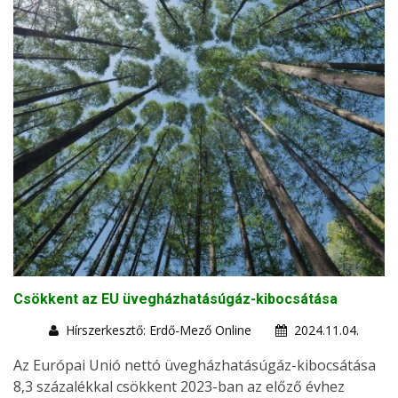
Csökkent az EU üvegházhatásúgáz-kibocsátása
Hírszerkesztő: Erdő-Mező Online
2024.11.04.
Az Európai Unió nettó üvegházhatásúgáz-kibocsátása
8,3 százalékkal csökkent 2023-ban az előző évhez