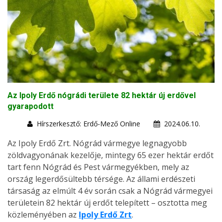
Az Ipoly Erdő nógrádi területe 82 hektár új erdővel
gyarapodott
Hírszerkesztő: Erdő-Mező Online
2024.06.10.
Az Ipoly Erdő Zrt. Nógrád vármegye legnagyobb
zöldvagyonának kezelője, mintegy 65 ezer hektár erdőt
tart fenn Nógrád és Pest vármegyékben, mely az
ország legerdősültebb térsége. Az állami erdészeti
társaság az elmúlt 4 év során csak a Nógrád vármegyei
területein 82 hektár új erdőt telepített – osztotta meg
közleményében az
Ipoly Erdő Zrt
.