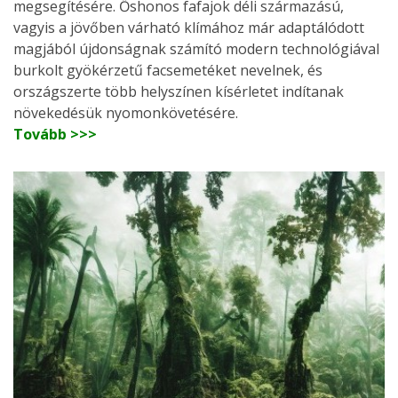
megsegítésére. Őshonos fafajok déli származású,
vagyis a jövőben várható klímához már adaptálódott
magjából újdonságnak számító modern technológiával
burkolt gyökérzetű facsemetéket nevelnek, és
országszerte több helyszínen kísérletet indítanak
növekedésük nyomonkövetésére.
Tovább >>>