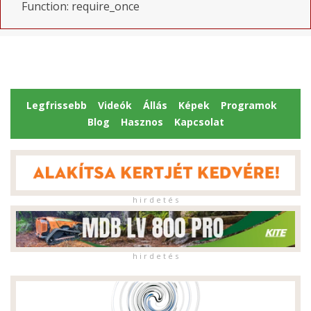
Function: require_once
Legfrissebb
Videók
Állás
Képek
Programok
Blog
Hasznos
Kapcsolat
h i r d e t é s
h i r d e t é s