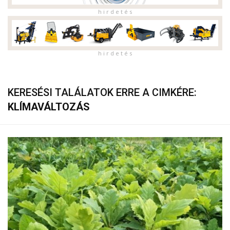
h i r d e t é s
h i r d e t é s
KERESÉSI TALÁLATOK ERRE A CIMKÉRE:
KLÍMAVÁLTOZÁS