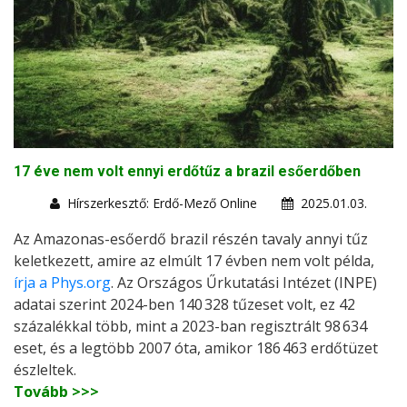
17 éve nem volt ennyi erdőtűz a brazil esőerdőben
Hírszerkesztő: Erdő-Mező Online
2025.01.03.
Az Amazonas-esőerdő brazil részén tavaly annyi tűz
keletkezett, amire az elmúlt 17 évben nem volt példa,
írja a Phys.org
. Az Országos Űrkutatási Intézet (INPE)
adatai szerint 2024-ben 140 328 tűzeset volt, ez 42
százalékkal több, mint a 2023-ban regisztrált 98 634
eset, és a legtöbb 2007 óta, amikor 186 463 erdőtüzet
észleltek.
Tovább >>>