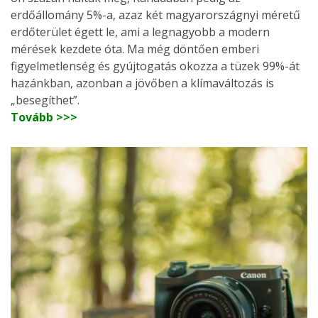
erdőállomány 5%-a, azaz két magyarországnyi méretű
erdőterület égett le, ami a legnagyobb a modern
mérések kezdete óta. Ma még döntően emberi
figyelmetlenség és gyújtogatás okozza a tüzek 99%-át
hazánkban, azonban a jövőben a klímaváltozás is
„besegíthet”.
Tovább >>>