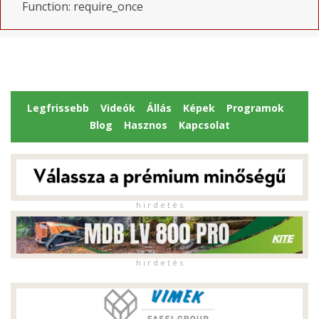
Function: require_once
Legfrissebb
Videók
Állás
Képek
Programok
Blog
Hasznos
Kapcsolat
h i r d e t é s
h i r d e t é s