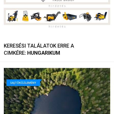
h i r d e t é s
h i r d e t é s
KERESÉSI TALÁLATOK ERRE A
CIMKÉRE:
HUNGARIKUM
SAJTÓKÖZLEMÉNY