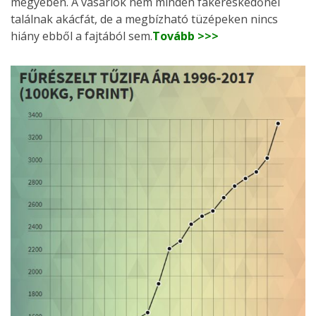
megyében. A vásárlók nem minden fakereskedőnél
találnak akácfát, de a megbízható tüzépeken nincs
hiány ebből a fajtából sem.
Tovább >>>