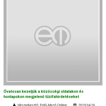
Óvatosan kezeljük a közösségi oldalakon és
honlapokon megjelenő tűzifahirdetéseket
Hírszerkesztő: Erdő-Mező Online
2019.04.16.