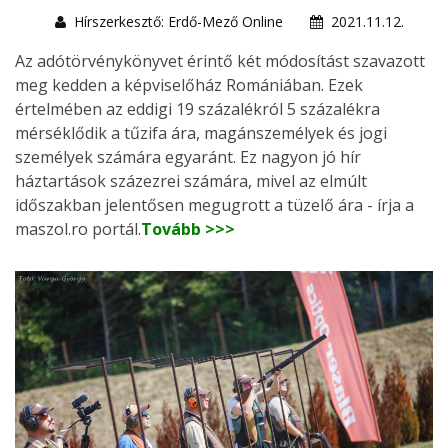
Hírszerkesztő: Erdő-Mező Online
2021.11.12.
Az adótörvénykönyvet érintő két módosítást szavazott
meg kedden a képviselőház Romániában. Ezek
értelmében az eddigi 19 százalékról 5 százalékra
mérséklődik a tűzifa ára, magánszemélyek és jogi
személyek számára egyaránt. Ez nagyon jó hír
háztartások százezrei számára, mivel az elmúlt
időszakban jelentősen megugrott a tüzelő ára - írja a
maszol.ro portál.
Tovább >>>