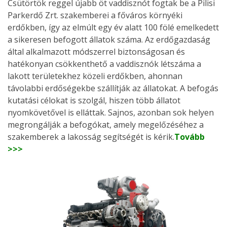
Csütörtök reggel újabb öt vaddisznót fogtak be a Pilisi
Parkerdő Zrt. szakemberei a főváros környéki
erdőkben, így az elmúlt egy év alatt 100 fölé emelkedett
a sikeresen befogott állatok száma. Az erdőgazdaság
által alkalmazott módszerrel biztonságosan és
hatékonyan csökkenthető a vaddisznók létszáma a
lakott területekhez közeli erdőkben, ahonnan
távolabbi erdőségekbe szállítják az állatokat. A befogás
kutatási célokat is szolgál, hiszen több állatot
nyomkövetővel is elláttak. Sajnos, azonban sok helyen
megrongálják a befogókat, amely megelőzéséhez a
szakemberek a lakosság segítségét is kérik.
Tovább
>>>