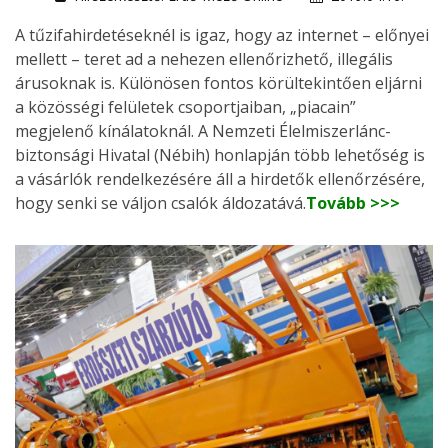
A tűzifahirdetéseknél is igaz, hogy az internet – előnyei
mellett – teret ad a nehezen ellenőrizhető, illegális
árusoknak is. Különösen fontos körültekintően eljárni
a közösségi felületek csoportjaiban, „piacain”
megjelenő kínálatoknál. A Nemzeti Élelmiszerlánc-
biztonsági Hivatal (Nébih) honlapján több lehetőség is
a vásárlók rendelkezésére áll a hirdetők ellenőrzésére,
hogy senki se váljon csalók áldozatává.
Tovább >>>