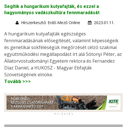
Segítik a hungarikum kutyafajták, és ezzel a
hagyományos vadászkultúra fennmaradását
Hírszerkesztő: Erdő-Mező Online
2023.01.11.
A hungarikum kutyafajták egészséges
fennmaradásának elősegítését, valamint képességeik
és genetikai sokféleségük megőrzését célzó szakmai
együttműködési megállapodást írt alá Sótonyi Péter, az
Állatorvostudományi Egyetem rektora és Fernandez
Diaz Daniel, a HUKOSZ - Magyar Ebfajták
Szövetségének elnöke.
Tovább >>>
h i r d e t é s