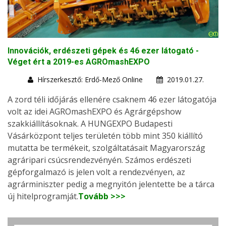
Innovációk, erdészeti gépek és 46 ezer látogató -
Véget ért a 2019-es AGROmashEXPO
Hírszerkesztő: Erdő-Mező Online
2019.01.27.
A zord téli időjárás ellenére csaknem 46 ezer látogatója
volt az idei AGROmashEXPO és Agrárgépshow
szakkiállításoknak. A HUNGEXPO Budapesti
Vásárközpont teljes területén több mint 350 kiállító
mutatta be termékeit, szolgáltatásait Magyarország
agráripari csúcsrendezvényén. Számos erdészeti
gépforgalmazó is jelen volt a rendezvényen, az
agrárminiszter pedig a megnyitón jelentette be a tárca
új hitelprogramját.
Tovább >>>