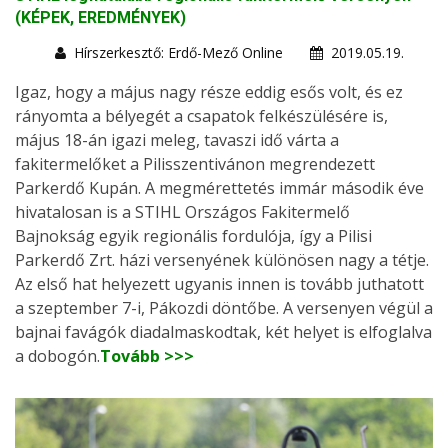
(KÉPEK, EREDMÉNYEK)
Hírszerkesztő: Erdő-Mező Online
2019.05.19.
Igaz, hogy a május nagy része eddig esős volt, és ez
rányomta a bélyegét a csapatok felkészülésére is,
május 18-án igazi meleg, tavaszi idő várta a
fakitermelőket a Pilisszentivánon megrendezett
Parkerdő Kupán. A megmérettetés immár második éve
hivatalosan is a STIHL Országos Fakitermelő
Bajnokság egyik regionális fordulója, így a Pilisi
Parkerdő Zrt. házi versenyének különösen nagy a tétje.
Az első hat helyezett ugyanis innen is tovább juthatott
a szeptember 7-i, Pákozdi döntőbe. A versenyen végül a
bajnai favágók diadalmaskodtak, két helyet is elfoglalva
a dobogón.
Tovább >>>