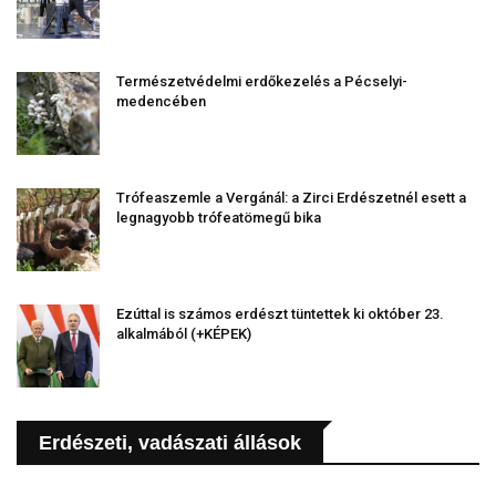
Természetvédelmi erdőkezelés a Pécselyi-
medencében
Trófeaszemle a Vergánál: a Zirci Erdészetnél esett a
legnagyobb trófeatömegű bika
Ezúttal is számos erdészt tüntettek ki október 23.
alkalmából (+KÉPEK)
Erdészeti, vadászati állások