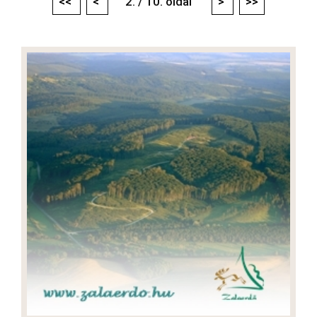
<<
<
2. / 10. oldal
>
>>