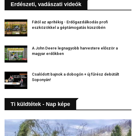
Erdészeti, vadászati videók
Fától az aprítékig - Erdőgazdálkodás profi
eszközökkel a géptámogatás küszöbén
A John Deere legnagyobb harvestere először a
magyar erdőkben
Csalódott bajnok a dobogón + új fűrész debütált
Soponyán!
Ti küldtétek - Nap képe