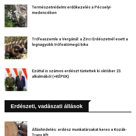
Természetvédelmi erdőkezelés a Pécselyi-
medencében
Trófeaszemle a Vergánál: a Zirci Erdészetnél esett a
legnagyobb trófeatömegű bika
Ezúttal is számos erdészt tüntettek ki október 23.
alkalmából (+KÉPEK)
Erdészeti, vadászati állások
Álláshirdetés: erdész munkatársakat keres a Kozák-
Trans Kft.