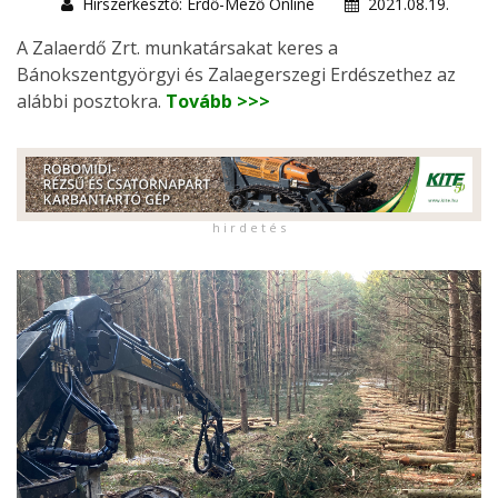
Hírszerkesztő: Erdő-Mező Online
2021.08.19.
A Zalaerdő Zrt. munkatársakat keres a
Bánokszentgyörgyi és Zalaegerszegi Erdészethez az
alábbi posztokra.
Tovább >>>
h i r d e t é s