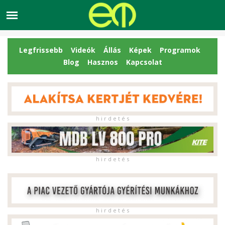
Legfrissebb
Videók
Állás
Képek
Programok
Blog
Hasznos
Kapcsolat
h i r d e t é s
h i r d e t é s
h i r d e t é s