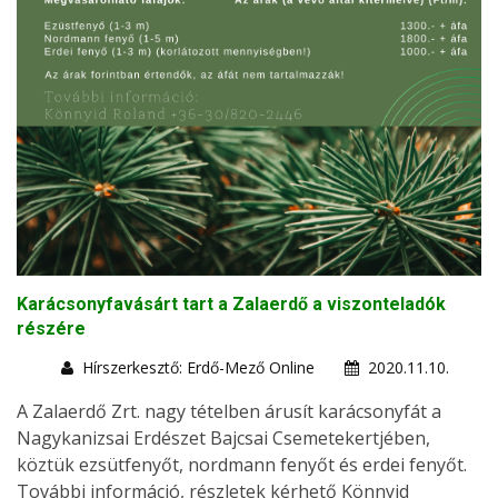
Karácsonyfavásárt tart a Zalaerdő a viszonteladók
részére
Hírszerkesztő: Erdő-Mező Online
2020.11.10.
A Zalaerdő Zrt. nagy tételben árusít karácsonyfát a
Nagykanizsai Erdészet Bajcsai Csemetekertjében,
köztük ezsütfenyőt, nordmann fenyőt és erdei fenyőt.
További információ, részletek kérhető Könnyid