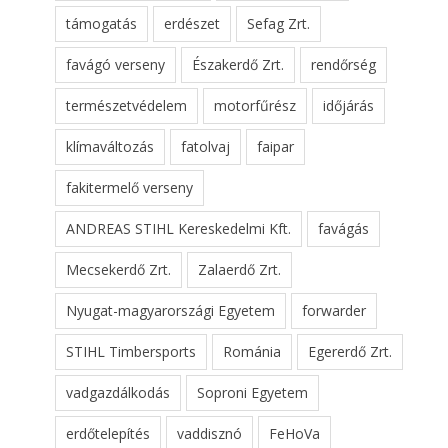
támogatás
erdészet
Sefag Zrt.
favágó verseny
Északerdő Zrt.
rendőrség
természetvédelem
motorfűrész
időjárás
klímaváltozás
fatolvaj
faipar
fakitermelő verseny
ANDREAS STIHL Kereskedelmi Kft.
favágás
Mecsekerdő Zrt.
Zalaerdő Zrt.
Nyugat-magyarországi Egyetem
forwarder
STIHL Timbersports
Románia
Egererdő Zrt.
vadgazdálkodás
Soproni Egyetem
erdőtelepítés
vaddisznó
FeHoVa