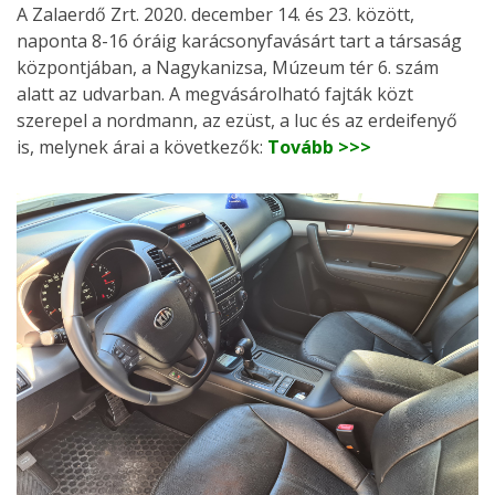
A Zalaerdő Zrt. 2020. december 14. és 23. között,
naponta 8-16 óráig karácsonyfavásárt tart a társaság
központjában, a Nagykanizsa, Múzeum tér 6. szám
alatt az udvarban. A megvásárolható fajták közt
szerepel a nordmann, az ezüst, a luc és az erdeifenyő
is, melynek árai a következők:
Tovább >>>