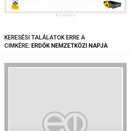
h i r d e t é s
KERESÉSI TALÁLATOK ERRE A
CIMKÉRE:
ERDŐK NEMZETKÖZI NAPJA