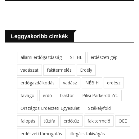
Leggyakoribb cimkék
állami erdőgazdaság
STIHL
erdészeti gép
vadászat
fakitermelés
Erdély
erdőgazdálkodás
vadász
NÉBIH
erdész
favágó
erdő
traktor
Pilisi Parkerdő Zrt.
Országos Erdészeti Egyesület
Székelyföld
falopás
tűzifa
erdőtűz
fakitermelő
OEE
erdészeti támogatás
illegális fakivágás