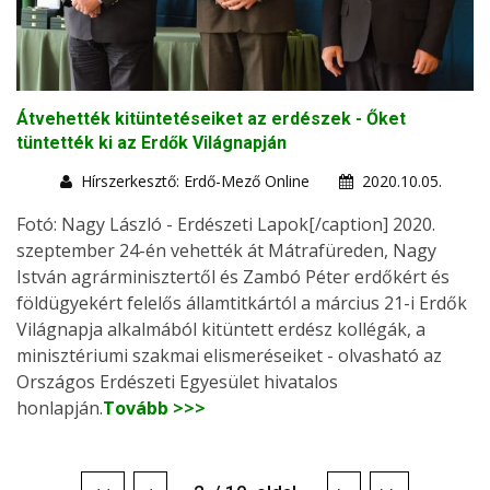
Átvehették kitüntetéseiket az erdészek - Őket
tüntették ki az Erdők Világnapján
Hírszerkesztő: Erdő-Mező Online
2020.10.05.
Fotó: Nagy László - Erdészeti Lapok[/caption] 2020.
szeptember 24-én vehették át Mátrafüreden, Nagy
István agrárminisztertől és Zambó Péter erdőkért és
földügyekért felelős államtitkártól a március 21-i Erdők
Világnapja alkalmából kitüntett erdész kollégák, a
minisztériumi szakmai elismeréseiket - olvasható az
Országos Erdészeti Egyesület hivatalos
honlapján.
Tovább >>>