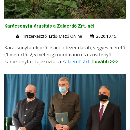
Karácsonyfa-árusítás a Zalaerdő Zrt.-nél
Hírszerkesztő: Erdő-Mező Online
2020.10.15.
Karácsonyfatelepről eladó ötezer darab, vegyes méretű
(1 métertől 2,5 méterig) nordmann és ezüstfenyő
karácsonyfa - tájékoztat a
Zalaerdő Zrt
.
Tovább >>>