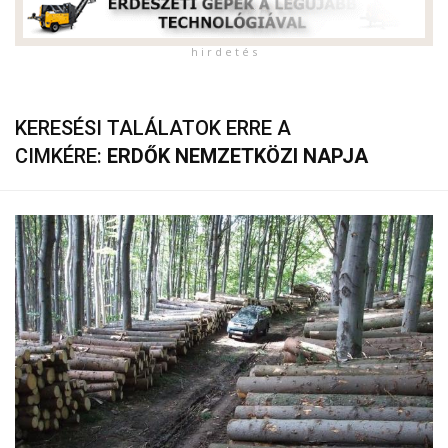
h i r d e t é s
KERESÉSI TALÁLATOK ERRE A
CIMKÉRE:
ERDŐK NEMZETKÖZI NAPJA