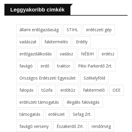
Leggyakoribb cimkék
állami erdőgazdaság
STIHL
erdészeti gép
vadászat
fakitermelés
Erdély
erdőgazdálkodás
vadász
NÉBIH
erdész
favágó
erdő
traktor
Pilisi Parkerdő Zrt.
Országos Erdészeti Egyesület
Székelyföld
falopás
tűzifa
erdőtűz
fakitermelő
OEE
erdészeti támogatás
illegális fakivágás
támogatás
erdészet
Sefag Zrt.
favágó verseny
Északerdő Zrt.
rendőrség