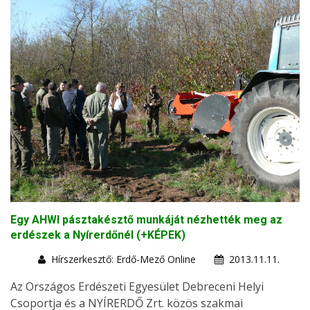
Egy AHWI pásztakésztő munkáját nézhették meg az
erdészek a Nyírerdőnél (+KÉPEK)
Hírszerkesztő: Erdő-Mező Online
2013.11.11.
Az Országos Erdészeti Egyesület Debreceni Helyi
Csoportja és a NYÍRERDŐ Zrt. közös szakmai