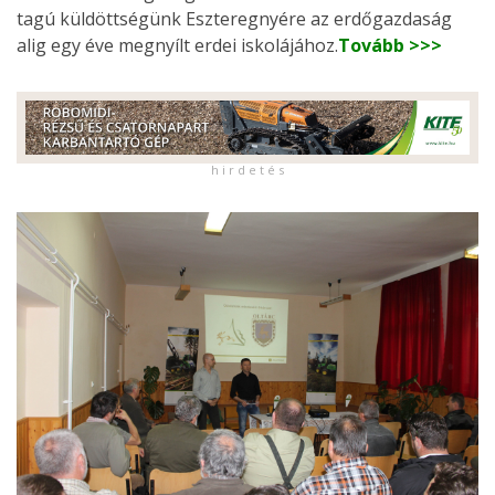
tagú küldöttségünk Eszteregnyére az erdőgazdaság
alig egy éve megnyílt erdei iskolájához.
Tovább >>>
h i r d e t é s