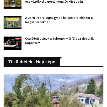
eszközökkel a géptámogatás küszöbén
A John Deere legnagyobb harvestere először a
magyar erdőkben
Csalódott bajnok a dobogón + új fűrész debütált
Soponyán!
Ti küldtétek - Nap képe