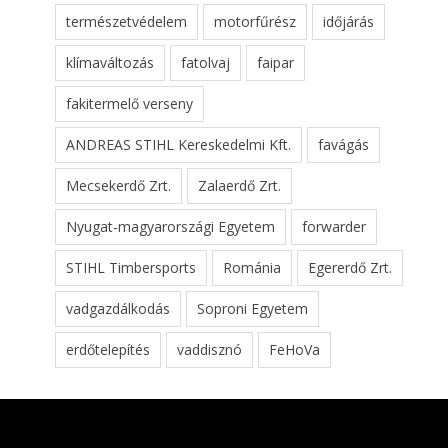
természetvédelem
motorfűrész
időjárás
klímaváltozás
fatolvaj
faipar
fakitermelő verseny
ANDREAS STIHL Kereskedelmi Kft.
favágás
Mecsekerdő Zrt.
Zalaerdő Zrt.
Nyugat-magyarországi Egyetem
forwarder
STIHL Timbersports
Románia
Egererdő Zrt.
vadgazdálkodás
Soproni Egyetem
erdőtelepítés
vaddisznó
FeHoVa