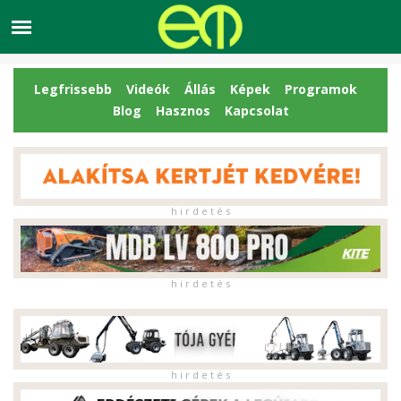
Legfrissebb
Videók
Állás
Képek
Programok
Blog
Hasznos
Kapcsolat
h i r d e t é s
h i r d e t é s
h i r d e t é s