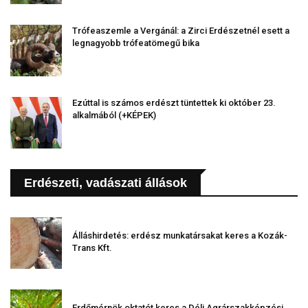
Trófeaszemle a Vergánál: a Zirci Erdészetnél esett a
legnagyobb trófeatömegű bika
Ezúttal is számos erdészt tüntettek ki október 23.
alkalmából (+KÉPEK)
Erdészeti, vadászati állások
Álláshirdetés: erdész munkatársakat keres a Kozák-
Trans Kft.
Erdőmérnök oktatót keres a Déli Agrárszakképzési