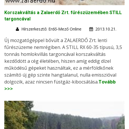
Korszakváltás a Zalaerdő Zrt. fűrészüzemében STILL
targoncával
Hírszerkesztő: Erdő-Mező Online
2013.10.21.
Új mozgatógéppel bővült a ZALAERDŐ Zrt. lenti
fűrészüzeme nemrégiben. A STILL RX 60-35 típusú, 3,5
tonnás homlokvillás targoncával korszakváltás
kezdődött a cég életében, hiszen amíg eddig dízel
működésű gépeket használtak, ez a mérföldkőnek
számító új gép szinte hangtalanul, nulla emisszióval
dolgozik, azaz nincsen füstgáz-kibocsátása.
Tovább
>>>