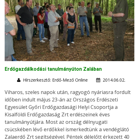
Erdőgazdálkodási tanulmányúton Zalában
Hírszerkesztő: Erdő-Mező Online
2014.06.02.
Viharos, szeles napok után, ragyogó nyáriasra fordult
időben indult május 23-án az Országos Erdészeti
Egyesület Győri Erdőgazdasági Helyi Csoportja a
Kisalföldi Erdőgazdaság Zrt erdészeinek éves
tanulmányútjára. Most az ország délnyugati
csücskében lévő erdőkkel ismerkedtünk a vendéglátó
Zalaerdő Zrt segítségével. Péntek délelőtt érkezett 40