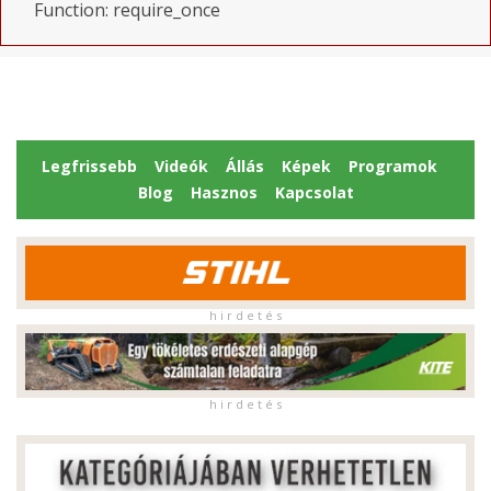
Function: require_once
Legfrissebb
Videók
Állás
Képek
Programok
Blog
Hasznos
Kapcsolat
h i r d e t é s
h i r d e t é s