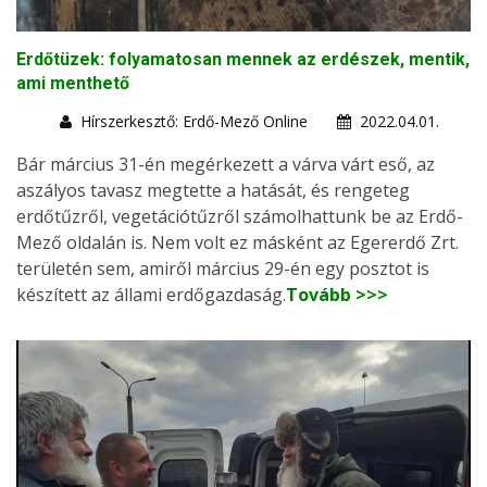
Erdőtüzek: folyamatosan mennek az erdészek, mentik,
ami menthető
Hírszerkesztő: Erdő-Mező Online
2022.04.01.
Bár március 31-én megérkezett a várva várt eső, az
aszályos tavasz megtette a hatását, és rengeteg
erdőtűzről, vegetációtűzről számolhattunk be az Erdő-
Mező oldalán is. Nem volt ez másként az Egererdő Zrt.
területén sem, amiről március 29-én egy posztot is
készített az állami erdőgazdaság.
Tovább >>>