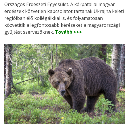
Országos Erdészeti Egyesület. A kárpátaljai magyar
erdészek közvetlen kapcsolatot tartanak Ukrajna keleti
régióiban élő kollégáikkal is, és folyamatosan
közvetítik a legfontosabb kéréseket a magyarországi
gyűjtést szervezőknek.
Tovább >>>