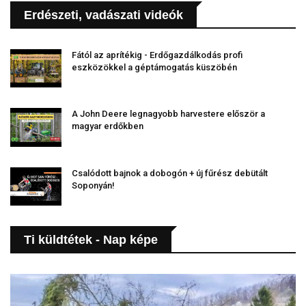
Erdészeti, vadászati videók
Fától az aprítékig - Erdőgazdálkodás profi
eszközökkel a géptámogatás küszöbén
A John Deere legnagyobb harvestere először a
magyar erdőkben
Csalódott bajnok a dobogón + új fűrész debütált
Soponyán!
Ti küldtétek - Nap képe