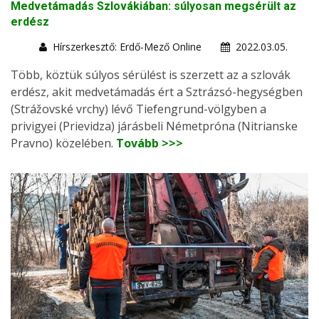
Medvetámadás Szlovákiában: súlyosan megsérült az
erdész
Hírszerkesztő: Erdő-Mező Online
2022.03.05.
Több, köztük súlyos sérülést is szerzett az a szlovák
erdész, akit medvetámadás ért a Sztrázsó-hegységben
(Strážovské vrchy) lévő Tiefengrund-völgyben a
privigyei (Prievidza) járásbeli Németpróna (Nitrianske
Pravno) közelében.
Tovább >>>