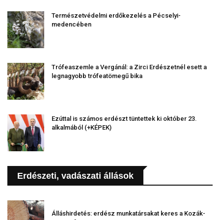
Természetvédelmi erdőkezelés a Pécselyi-
medencében
Trófeaszemle a Vergánál: a Zirci Erdészetnél esett a
legnagyobb trófeatömegű bika
Ezúttal is számos erdészt tüntettek ki október 23.
alkalmából (+KÉPEK)
Erdészeti, vadászati állások
Álláshirdetés: erdész munkatársakat keres a Kozák-