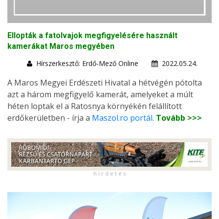
Ellopták a fatolvajok megfigyelésére használt
kamerákat Maros megyében
Hírszerkesztő: Erdő-Mező Online
2022.05.24.
A Maros Megyei Erdészeti Hivatal a hétvégén pótolta
azt a három megfigyelő kamerát, amelyeket a múlt
héten loptak el a Ratosnya környékén felállított
erdőkerületben - írja a
Maszol.ro portál
.
Tovább >>>
h i r d e t é s