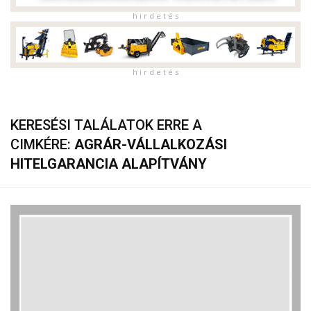
h i r d e t é s
h i r d e t é s
KERESÉSI TALÁLATOK ERRE A
CIMKÉRE:
AGRÁR-VÁLLALKOZÁSI
HITELGARANCIA ALAPÍTVÁNY