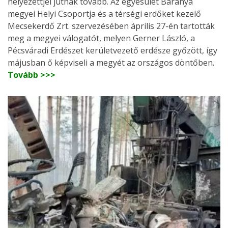
helyezettjei jutnak tovább. Az egyesület Baranya
megyei Helyi Csoportja és a térségi erdőket kezelő
Mecsekerdő Zrt. szervezésében április 27-én tartották
meg a megyei válogatót, melyen Gerner László, a
Pécsváradi Erdészet kerületvezető erdésze győzött, így
májusban ő képviseli a megyét az országos döntőben.
Tovább >>>