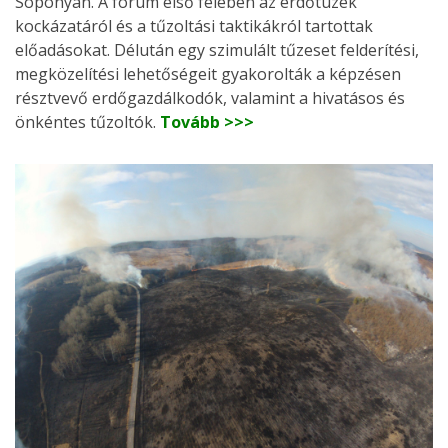
Soponyán. A fórum első felében az erdőtüzek
kockázatáról és a tűzoltási taktikákról tartottak
előadásokat. Délután egy szimulált tűzeset felderítési,
megközelítési lehetőségeit gyakorolták a képzésen
résztvevő erdőgazdálkodók, valamint a hivatásos és
önkéntes tűzoltók.
Tovább >>>