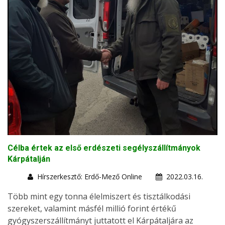
Célba értek az első erdészeti segélyszállítmányok
Kárpátalján
Hírszerkesztő: Erdő-Mező Online
2022.03.16.
Több mint egy tonna élelmiszert és tisztálkodási
szereket, valamint másfél millió forint értékű
gyógyszerszállítmányt juttatott el Kárpátaljára az