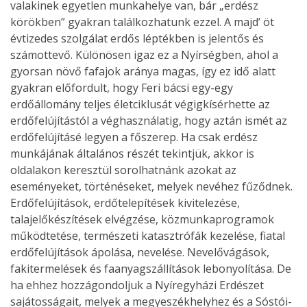
valakinek egyetlen munkahelye van, bár „erdész
körökben” gyakran találkozhatunk ezzel. A majd’ öt
évtizedes szolgálat erdős léptékben is jelentős és
számottevő. Különösen igaz ez a Nyírségben, ahol a
gyorsan növő fafajok aránya magas, így ez idő alatt
gyakran előfordult, hogy Feri bácsi egy-egy
erdőállomány teljes életciklusát végigkísérhette az
erdőfelújítástól a véghasználatig, hogy aztán ismét az
erdőfelújításé legyen a főszerep. Ha csak erdész
munkájának általános részét tekintjük, akkor is
oldalakon keresztül sorolhatnánk azokat az
eseményeket, történéseket, melyek nevéhez fűződnek.
Erdőfelújítások, erdőtelepítések kivitelezése,
talajelőkészítések elvégzése, közmunkaprogramok
működtetése, természeti katasztrófák kezelése, fiatal
erdőfelújítások ápolása, nevelése. Nevelővágások,
fakitermelések és faanyagszállítások lebonyolítása. De
ha ehhez hozzágondoljuk a Nyíregyházi Erdészet
sajátosságait, melyek a megyeszékhelyhez és a Sóstói-