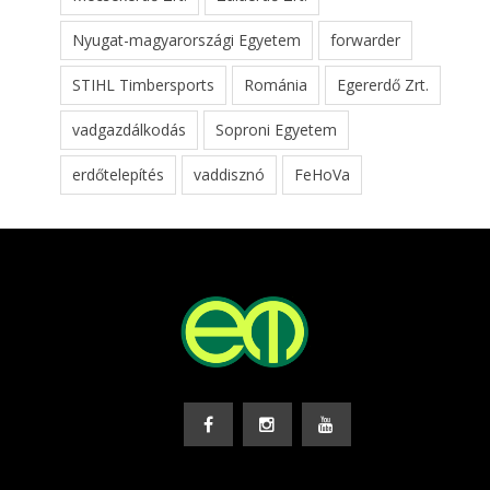
Nyugat-magyarországi Egyetem
forwarder
STIHL Timbersports
Románia
Egererdő Zrt.
vadgazdálkodás
Soproni Egyetem
erdőtelepítés
vaddisznó
FeHoVa