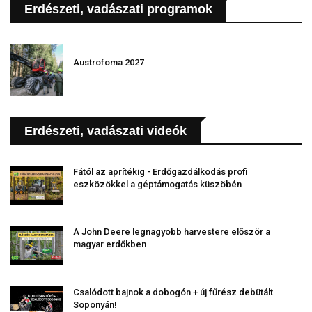
Erdészeti, vadászati programok
Austrofoma 2027
Erdészeti, vadászati videók
Fától az aprítékig - Erdőgazdálkodás profi
eszközökkel a géptámogatás küszöbén
A John Deere legnagyobb harvestere először a
magyar erdőkben
Csalódott bajnok a dobogón + új fűrész debütált
Soponyán!