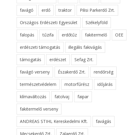
favágó
erdő
traktor
Pilisi Parkerdő Zrt.
Országos Erdészeti Egyesület
Székelyföld
falopás
tűzifa
erdőtűz
fakitermelő
OEE
erdészeti támogatás
illegális fakivágás
támogatás
erdészet
Sefag Zrt.
favágó verseny
Északerdő Zrt.
rendőrség
természetvédelem
motorfűrész
időjárás
klímaváltozás
fatolvaj
faipar
fakitermelő verseny
ANDREAS STIHL Kereskedelmi Kft.
favágás
Mecsekerdő Zrt.
Zalaerdő Zrt.