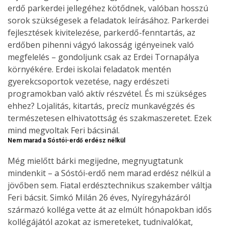
erdő parkerdei jellegéhez kötődnek, valóban hosszú
sorok szükségesek a feladatok leírásához. Parkerdei
fejlesztések kivitelezése, parkerdő-fenntartás, az
erdőben pihenni vágyó lakosság igényeinek való
megfelelés – gondoljunk csak az Erdei Tornapálya
környékére. Erdei iskolai feladatok mentén
gyerekcsoportok vezetése, nagy erdészeti
programokban való aktív részvétel. És mi szükséges
ehhez? Lojalitás, kitartás, precíz munkavégzés és
természetesen elhivatottság és szakmaszeretet. Ezek
mind megvoltak Feri bácsinál.
Nem marad a Sóstói-erdő erdész nélkül
Még mielőtt bárki megijedne, megnyugtatunk
mindenkit – a Sóstói-erdő nem marad erdész nélkül a
jövőben sem. Fiatal erdésztechnikus szakember váltja
Feri bácsit. Simkó Milán 26 éves, Nyíregyházáról
származó kolléga vette át az elmúlt hónapokban idős
kollégájától azokat az ismereteket, tudnivalókat,