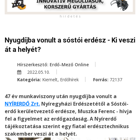
h i r d e t é s
Nyugdíjba vonult a sóstói erdész - Ki veszi
át a helyét?
Hírszerkesztő: Erdő-Mező Online
2022.05.10.
,
Kategória:
Kiemelt
Erdőhírek
Forrás:
72137
47 év munkaviszony után nyugdíjba vonult a
NYÍRERDŐ Zrt.
Nyíregyházi Erdészetétől a Sóstói-
erdő kerületvezető erdésze, Muszka Ferenc - hívja
fel a figyelmet az erdőgazdaság. A Nyírerdő
tájékoztatása szerint egy fiatal erdésztechnikus
szakember veszi át a helyét.