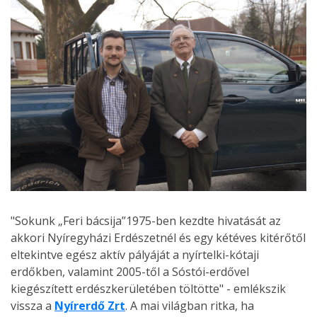
"Sokunk „Feri bácsija”1975-ben kezdte hivatását az
akkori Nyíregyházi Erdészetnél és egy kétéves kitérőtől
eltekintve egész aktív pályáját a nyírtelki-kótaji
erdőkben, valamint 2005-től a Sóstói-erdővel
kiegészített erdészkerületében töltötte" - emlékszik
vissza a
Nyírerdő Zrt
. A mai világban ritka, ha