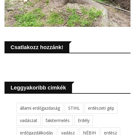
Csatlakozz hozzánk!
Leggyakoribb cimkék
állami erdőgazdaság
STIHL
erdészeti gép
vadászat
fakitermelés
Erdély
erdőgazdálkodás
vadász
NÉBIH
erdész