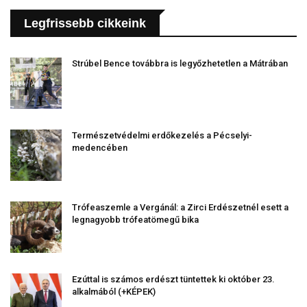
Legfrissebb cikkeink
Strúbel Bence továbbra is legyőzhetetlen a Mátrában
Természetvédelmi erdőkezelés a Pécselyi-
medencében
Trófeaszemle a Vergánál: a Zirci Erdészetnél esett a
legnagyobb trófeatömegű bika
Ezúttal is számos erdészt tüntettek ki október 23.
alkalmából (+KÉPEK)