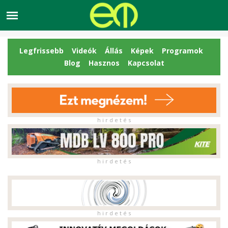
Legfrissebb
Videók
Állás
Képek
Programok
Blog
Hasznos
Kapcsolat
h i r d e t é s
h i r d e t é s
h i r d e t é s