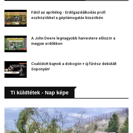
Fától az aprítékig - Erdőgazdálkodás profi
eszközökkel a géptámogatás küszöbén
A John Deere legnagyobb harvestere először a
magyar erdőkben
Csalódott bajnok a dobogón + új fűrész debütált
Soponyán!
Ti küldtétek - Nap képe