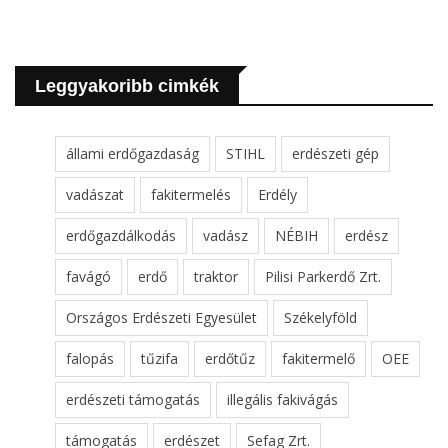
Leggyakoribb cimkék
állami erdőgazdaság
STIHL
erdészeti gép
vadászat
fakitermelés
Erdély
erdőgazdálkodás
vadász
NÉBIH
erdész
favágó
erdő
traktor
Pilisi Parkerdő Zrt.
Országos Erdészeti Egyesület
Székelyföld
falopás
tűzifa
erdőtűz
fakitermelő
OEE
erdészeti támogatás
illegális fakivágás
támogatás
erdészet
Sefag Zrt.