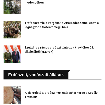
medencében
Trófeaszemle a Vergánál: a Zirci Erdészetnél esett a
legnagyobb trófeatömegű bika
Ezúttal is számos erdészt tüntettek ki október 23.
alkalmából (+KÉPEK)
Erdészeti, vadászati állások
Álláshirdetés: erdész munkatársakat keres a Kozák-
Trans Kft.