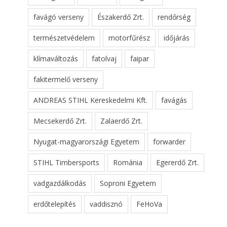
favágó verseny
Északerdő Zrt.
rendőrség
természetvédelem
motorfűrész
időjárás
klímaváltozás
fatolvaj
faipar
fakitermelő verseny
ANDREAS STIHL Kereskedelmi Kft.
favágás
Mecsekerdő Zrt.
Zalaerdő Zrt.
Nyugat-magyarországi Egyetem
forwarder
STIHL Timbersports
Románia
Egererdő Zrt.
vadgazdálkodás
Soproni Egyetem
erdőtelepítés
vaddisznó
FeHoVa