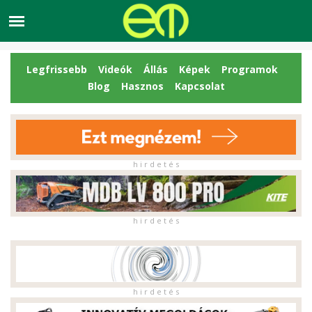
Legfrissebb
Videók
Állás
Képek
Programok
Blog
Hasznos
Kapcsolat
h i r d e t é s
h i r d e t é s
h i r d e t é s