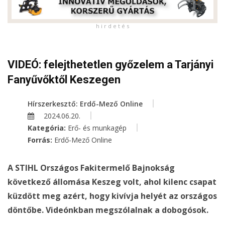
h i r d e t é s
VIDEÓ: felejthetetlen győzelem a Tarjányi
Fanyűvőktől Keszegen
Hírszerkesztő: Erdő-Mező Online
2024.06.20.
Kategória:
Erő- és munkagép
Forrás:
Erdő-Mező Online
A STIHL Országos Fakitermelő Bajnokság
következő állomása Keszeg volt, ahol kilenc csapat
küzdött meg azért, hogy kivívja helyét az országos
döntőbe. Videónkban megszólalnak a dobogósok.