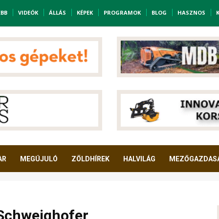
EBB
VIDEÓK
ÁLLÁS
KÉPEK
PROGRAMOK
BLOG
HASZNOS
AR
MEGÚJULÓ
ZÖLDHÍREK
HALVILÁG
MEZŐGAZDAS
a Schweighofer