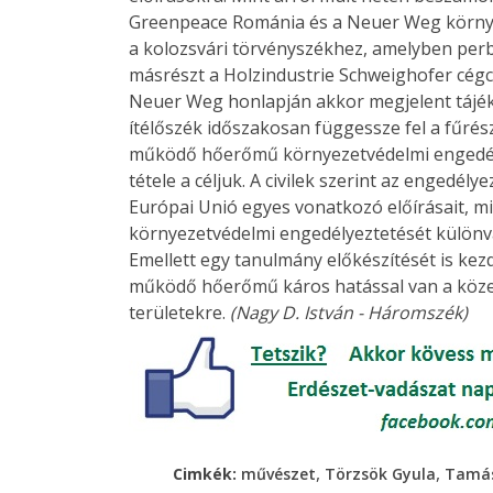
Greenpeace Románia és a Neuer Weg környe
a kolozsvári törvényszékhez, amelyben per
másrészt a Holzindustrie Schweighofer cégcso
Neuer Weg honlapján akkor megjelent tájéko
ítélőszék időszakosan függessze fel a fűré
működő hőerőmű környezetvédelmi engedély
tétele a céljuk. A civilek szerint az engedél
Európai Unió egyes vonatkozó előírásait, miv
környezetvédelmi engedélyeztetését különvála
Emellett egy tanulmány előkészítését is kez
működő hőerőmű káros hatással van a közel
területekre.
(Nagy D. István - Háromszék)
,
,
Cimkék:
művészet
Törzsök Gyula
Tamás