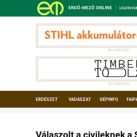
ERDŐ-MEZŐ ONLINE
LEGFRISS
h i r d e t é s
h i r d e t é s
ERDÉSZET
VADÁSZAT
GÉPINFO
FAIP
OLVASNIVALÓ
Válaszolt a civileknek 