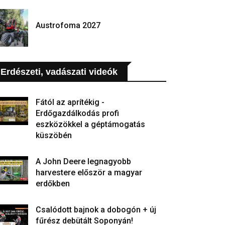
Austrofoma 2027
Erdészeti, vadászati videók
Fától az aprítékig -
Erdőgazdálkodás profi
eszközökkel a géptámogatás
küszöbén
A John Deere legnagyobb
harvestere először a magyar
erdőkben
Csalódott bajnok a dobogón + új
fűrész debütált Soponyán!