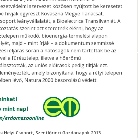
zetvédelmi szervezet közösen nyújtott be keresetet
be hívják egyrészt Kovászna Megye Tanácsát,
port leányvállalatát, a Bioelectrica Transilvaniát. A
ztatás szerint azt szeretnék elérni, hogy az
sztelepen működő, bioenergia-termelési alapon
ét, majd – mint írják – a dokumentum semmissé
yezési eljárás során a hatóságok nem tartották be az
el a fűrésztelep, illetve a hőerőmű
sztották, az uniós előírások pedig tiltják ezt.
deményezték, amely bizonyítaná, hogy a rétyi telepen
ben lévő, Natura 2000 besorolású védett
,
i Helyi Csoport
Szentlőrinci Gazdanapok 2013