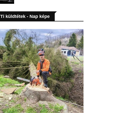
Ti küldtétek - Nap képe