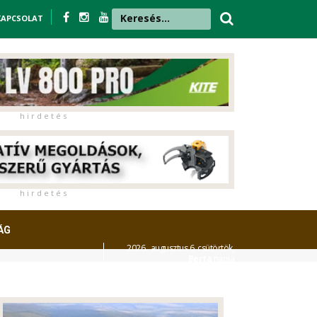
KAPCSOLAT
h i r d e t é s
h i r d e t é s
ÁG
2026. augusztus 6. csütörtök,
Berta
napja