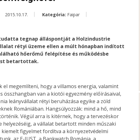
2015.10.17.
Kategória:
Faipar
udatta tegnap álláspontját a Holzindustrie
llalat rétyi üzeme ellen a múlt hónapban indított
n található hőerőmű felépítése és működésbe
st betartottak.
el megemlíteni, hogy a villamos energia, valamint
jes összhangban van a kiotói egyezmény előírásaival,
ania leányvállalat rétyi beruházása egyike a zöld
eknek Romániában. Hangsúlyozzák: mind a hő, mind
történik. Végül arra is kitérnek, hogy a tervezéskor
 helyezéséig, a vállalat betartott minden műszaki
, kiemelt figyelmet fordítva a környezetvédelmi
ltunk, az E-JUST, a Bankwatch Románia, a