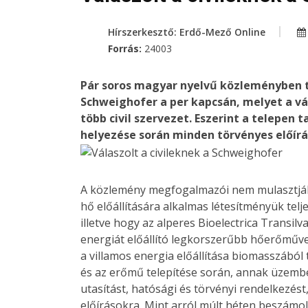
Hírszerkesztő: Erdő-Mező Online
Forrás:
24003
Pár soros magyar nyelvű közleményben t
Schweighofer a per kapcsán, melyet a vá
több civil szervezet. Eszerint a telepe
helyezése során minden törvényes előírá
A közlemény megfogalmazói nem mulasztják 
hő előállítására alkalmas létesítményük tel
illetve hogy az alperes Bioelectrica Transilv
energiát előállító legkorszerűbb hőerőműv
a villamos energia előállítása biomasszából 
és az erőmű telepítése során, annak üzembe
utasítást, hatósági és törvényi rendelkezést
előírásokra. Mint arról múlt héten beszámo