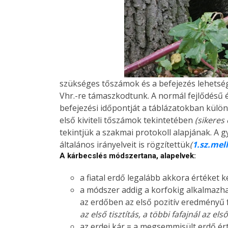
szükséges tőszámok és a befejezés lehetség
Vhr.-re támaszkodtunk. A normál fejlődésű 
befejezési időpontját a táblázatokban külö
első kiviteli tőszámok tekintetében
(sikeres 
tekintjük a szakmai protokoll alapjának. A 
általános irányelveit is rögzítettük
(
1.sz.mel
A kárbecslés módszertana, alapelvek:
a fiatal erdő legalább akkora értéket k
a módszer addig a korfokig alkalmazh
az erdőben az első pozitív eredményű
az első tisztítás, a többi fafajnál az els
az erdei kár = a megsemmisült erdő ér