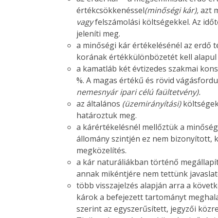
értékcsökkenéssel
(minőségi kár),
azt 
vagy
felszámolási költségekkel. Az id
jeleníti meg.
a minőségi kár értékelésénél az erdő t
korának értékkülönbözetét kell alapul 
a kamatláb két évtizedes szakmai kons
%. A magas értékű és rövid vágásfordu
nemesnyár ipari célú faültetvény).
az általános
(üzemirányítási)
költségek
határoztuk meg.
a kárértékelésnél mellőztük a minőség
állomány szintjén ez nem bizonyított, 
megközelítés.
a kár naturáliákban történő megállap
annak mikéntjére nem tettünk javaslat
több visszajelzés alapján arra a követ
károk a befejezett tartományt meghal
szerint az egyszerűsített, jegyzői köz