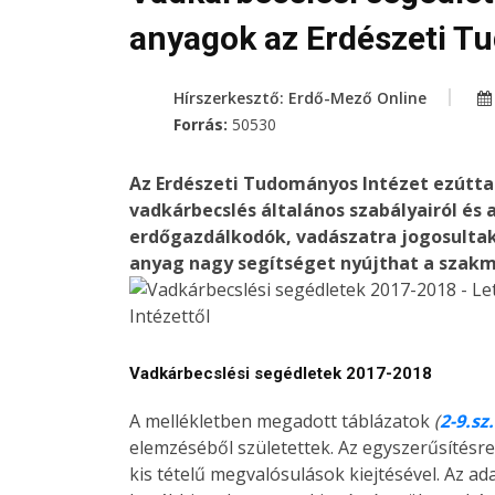
anyagok az Erdészeti T
Hírszerkesztő: Erdő-Mező Online
Forrás:
50530
Az Erdészeti Tudományos Intézet ezúttal
vadkárbecslés általános szabályairól és 
erdőgazdálkodók, vadászatra jogosultak
anyag nagy segítséget nyújthat a szak
Vadkárbecslési segédletek 2017-2018
A mellékletben megadott táblázatok
(
2-9.sz
elemzéséből születettek. Az egyszerűsítésre
kis tételű megvalósulások kiejtésével. Az ad