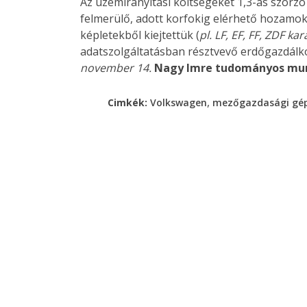
Az üzemirányítási költségeket 1,3-as szorzó
felmerülő, adott korfokig elérhető hozamoka
képletekből kiejtettük (
pl. LF, EF, FF, ZDF ka
adatszolgáltatásban résztvevő erdőgazdálk
november 14.
Nagy Imre
tudományos mu
,
Cimkék:
Volkswagen
mezőgazdasági gé