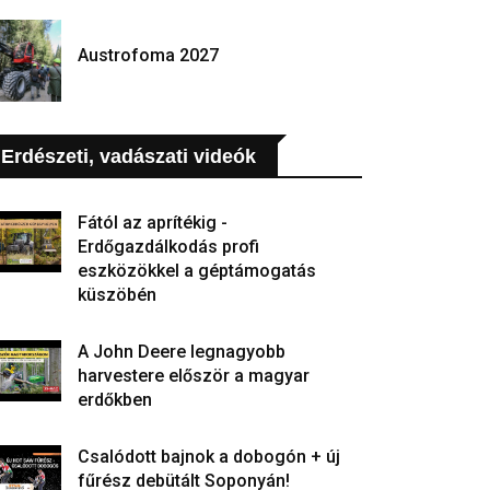
Austrofoma 2027
Erdészeti, vadászati videók
Fától az aprítékig -
Erdőgazdálkodás profi
eszközökkel a géptámogatás
küszöbén
A John Deere legnagyobb
harvestere először a magyar
erdőkben
Csalódott bajnok a dobogón + új
fűrész debütált Soponyán!