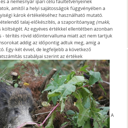
és a nemesnyár ipari célú faültetvényeinek
atok, amitől a helyi sajátosságok függvényében a
nyiségi károk értékeléséhez használható mutató.
telendő talaj-előkészítés, a szaporítóanyag
(makk,
s költségét. Az egyéves értékkel ellentétben azonban
- térítés rövid időintervalluma miatt azt nem tartjuk
msorokat addig az időpontig adtuk meg, amíg a
. Egy-két évvel, de legfeljebb a következő
számítás szabályai szerint az értékek
A