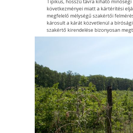
Tipikus, hosszú távra kiható minőségi 
következményei miatt a kártérítési eljá
megfelelő mélységű szakértői felmérés
károsult a kárát közvetlenül a bíróság
szakértő kirendelése bizonyosan megt