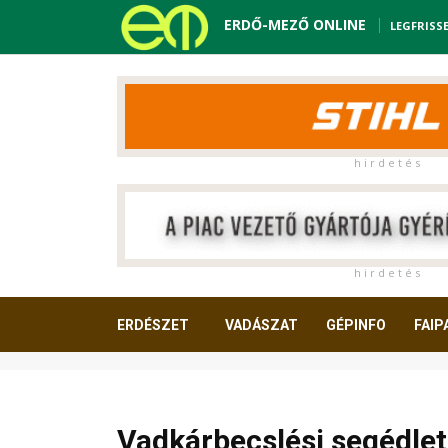
ERDŐ-MEZŐ ONLINE
LEGFRISS
h i r d e t é s
h i r d e t é s
ERDÉSZET
VADÁSZAT
GÉPINFO
FAIP
OLVASNIVALÓ
Vadkárbecslési segédlet