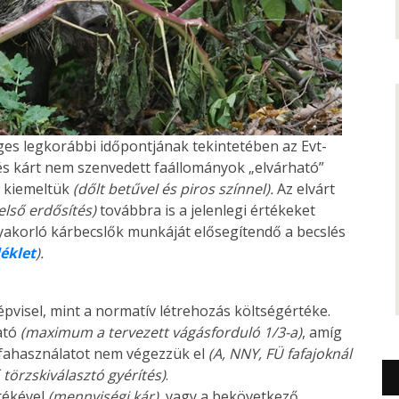
es legkorábbi időpontjának tekintetében az Evt-
és kárt nem szenvedett faállományok „elvárható”
n kiemeltük
(dőlt betűvel és piros színnel).
Az elvárt
első erdősítés)
továbbra is a jelenlegi értékeket
gyakorló kárbecslők munkáját elősegítendő a becslés
léklet
).
épvisel, mint a normatív létrehozás költségértéke.
ató
(maximum a tervezett vágásforduló 1/3-a)
, amíg
 fahasználatot nem végezzük el
(A, NNY, FÜ fafajoknál
ő törzskiválasztó gyérítés)
.
tékével
(mennyiségi kár),
vagy a bekövetkező