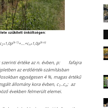
lete szűkített önköltségen:
(k-1)
(k-n)
c
1,0p
+....+c
1,0p
2*
n*
szerinti értéke az n. évben,
p
: fafajra
épletben az erdőérték-számításban
alosokban egységesen 4 %, magas értékű
gált állomány kora évben,
c
..c
: az
1
n
böző években felmerült elemei.