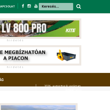
KAPCSOLAT
h i r d e t é s
h i r d e t é s
ÁG
2026. augusztus 9. vasárnap,
Emőd
napja