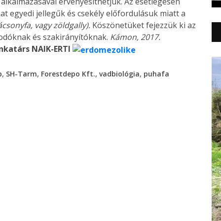
 alkalmazásával érvényesíthetjük. Az esetlegesen
t egyedi jellegűk és csekély előfordulásuk miatt a
rácsonyfa, vagy zöldgally).
Köszönetüket fejezzük ki az
odóknak és szakirányítóknak.
Kámon, 2017.
nkatárs
NAIK-ERTI
,
,
,
,
p
SH-Tarm
Forestdepo Kft.
vadbiológia
puhafa