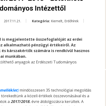
udományos Intézettől
,
2017.11.21.
Kategória:
Kiemelt
Erdőhírek
 is megjelentette összefoglalóját az erdei
az alkalmazható pénzügyi értékeiről. Az
 és kárszakértők számára is rendkívül hasznos
mai munkában.
.melléklet
)
mindösszesen 35 technológiai megoldás
 törekedtünk a közeli értékek összevonásával és a
atok a
2017/2018.
évre átdolgozásra kerültek. A