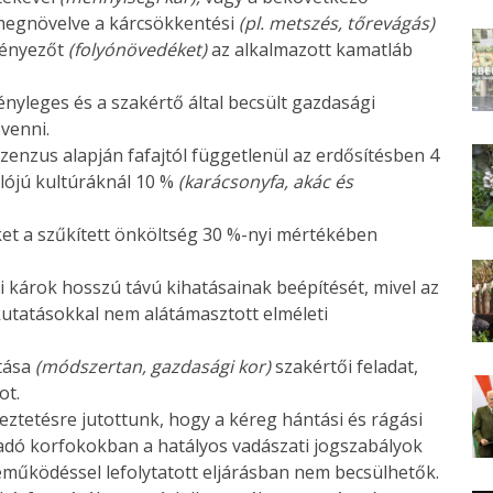
megnövelve a kárcsökkentési
(pl. metszés, tőrevágás)
őtényezőt
(folyónövedéket)
az alkalmazott kamatláb
ényleges és a szakértő által becsült gazdasági
venni.
zenzus alapján fafajtól függetlenül az erdősítésben 4
lójú kultúráknál 10 %
(karácsonyfa, akác és
et a szűkített önköltség 30 %-nyi mértékében
i károk hosszú távú kihatásainak beépítését, mivel az
kutatásokkal nem alátámasztott elméleti
ítása
(módszertan, gazdasági kor)
szakértői feladat,
ot.
keztetésre jutottunk, hogy a kéreg hántási és rágási
adó korfokokban a hatályos vadászati jogszabályok
reműködéssel lefolytatott eljárásban nem becsülhetők.