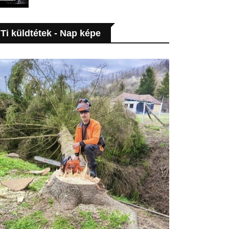
Ti küldtétek - Nap képe