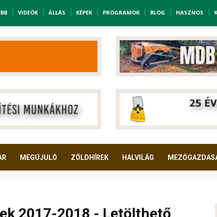
EBB
VIDEÓK
ÁLLÁS
KÉPEK
PROGRAMOK
BLOG
HASZNOS
AR
MEGÚJULÓ
ZÖLDHÍREK
HALVILÁG
MEZŐGAZDAS
ek 2017-2018 - Letölthető