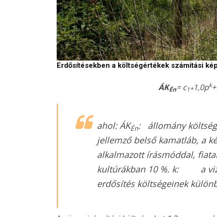
Erdősítésekben a költségértékek számítási kép
k
ÁK
= c
1,0p
+
Én
1*
ahol:
ÁK
: állomány költség 
Én
jellemző belső kamatláb, a k
alkalmazott írásmóddal, fiat
kultúrákban 10 %.
k
: a vizs
erdősítés költségeinek külön