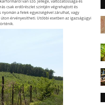
kárformáról van szó. Jellege, változatossága és
rás csak erdőrészlet szintjén végrehajtott és
 nyomán a felek egyezségével zárulhat, vagy
i úton érvényesítheti. Utóbbi esetben az igazságügyi
örténik.