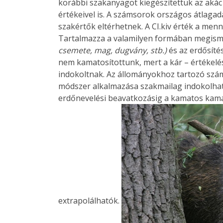
korábbi szakanyagot kiegészítettük az akác 
értékeivel is. A számsorok országos átlagad
szakértők eltérhetnek. A CI.kiv érték a men
Tartalmazza a valamilyen formában megismé
csemete, mag, dugvány, stb.)
és az erdősíté
nem kamatosítottunk, mert a kár – értékelés 
indokoltnak. Az állományokhoz tartozó szá
módszer alkalmazása szakmailag indokolható
erdőnevelési beavatkozásig a kamatos kamat
extrapolálhatók.