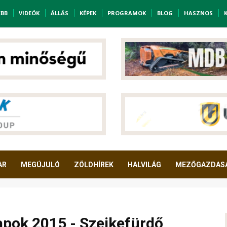
EBB
VIDEÓK
ÁLLÁS
KÉPEK
PROGRAMOK
BLOG
HASZNOS
AR
MEGÚJULÓ
ZÖLDHÍREK
HALVILÁG
MEZŐGAZDAS
apok 2015 - Szejkefürdő