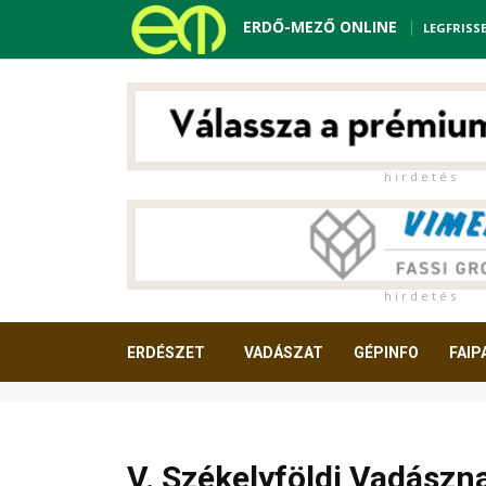
ERDŐ-MEZŐ ONLINE
LEGFRISS
h i r d e t é s
h i r d e t é s
ERDÉSZET
VADÁSZAT
GÉPINFO
FAIP
OLVASNIVALÓ
V. Székelyföldi Vadászn