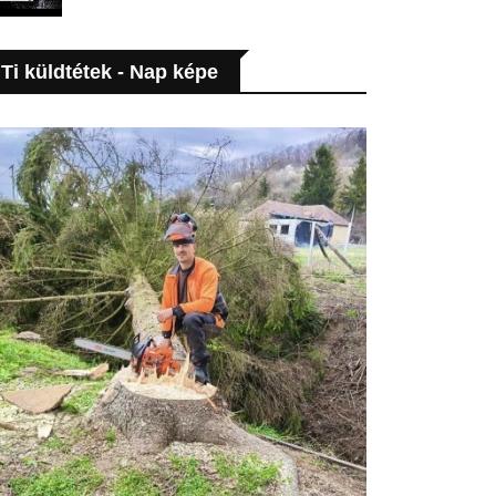
Ti küldtétek - Nap képe