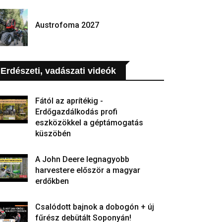
Austrofoma 2027
Erdészeti, vadászati videók
Fától az aprítékig -
Erdőgazdálkodás profi
eszközökkel a géptámogatás
küszöbén
A John Deere legnagyobb
harvestere először a magyar
erdőkben
Csalódott bajnok a dobogón + új
fűrész debütált Soponyán!