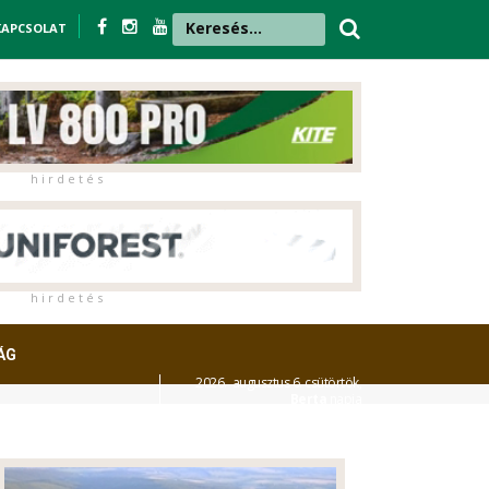
KAPCSOLAT
h i r d e t é s
h i r d e t é s
ÁG
2026. augusztus 6. csütörtök,
Berta
napja