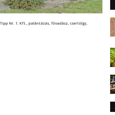
,
,
,
,
Tipp Nr. 1. Kft.
palántázás
fővadász
csertölgy