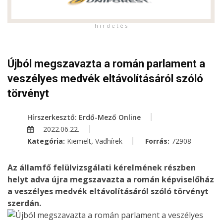
h i r d e t é s
Újból megszavazta a román parlament a
veszélyes medvék eltávolításáról szóló
törvényt
Hírszerkesztő: Erdő-Mező Online
2022.06.22.
,
Kategória:
Kiemelt
Vadhírek
Forrás:
72908
Az államfő felülvizsgálati kérelmének részben
helyt adva újra megszavazta a román képviselőház
a veszélyes medvék eltávolításáról szóló törvényt
szerdán.