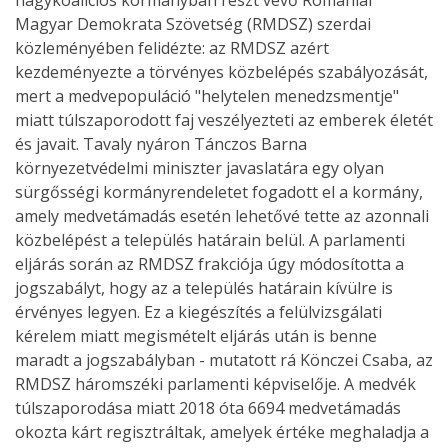
nagykoalíciós kormányban részt vevő Romániai
Magyar Demokrata Szövetség (RMDSZ) szerdai
közleményében felidézte: az RMDSZ azért
kezdeményezte a törvényes közbelépés szabályozását,
mert a medvepopuláció "helytelen menedzsmentje"
miatt túlszaporodott faj veszélyezteti az emberek életét
és javait. Tavaly nyáron Tánczos Barna
környezetvédelmi miniszter javaslatára egy olyan
sürgősségi kormányrendeletet fogadott el a kormány,
amely medvetámadás esetén lehetővé tette az azonnali
közbelépést a település határain belül. A parlamenti
eljárás során az RMDSZ frakciója úgy módosította a
jogszabályt, hogy az a település határain kívülre is
érvényes legyen. Ez a kiegészítés a felülvizsgálati
kérelem miatt megismételt eljárás után is benne
maradt a jogszabályban - mutatott rá Könczei Csaba, az
RMDSZ háromszéki parlamenti képviselője. A medvék
túlszaporodása miatt 2018 óta 6694 medvetámadás
okozta kárt regisztráltak, amelyek értéke meghaladja a