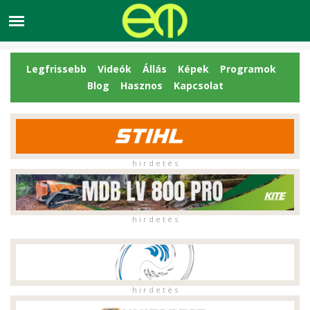
Legfrissebb
Videók
Állás
Képek
Programok
Blog
Hasznos
Kapcsolat
h i r d e t é s
h i r d e t é s
h i r d e t é s