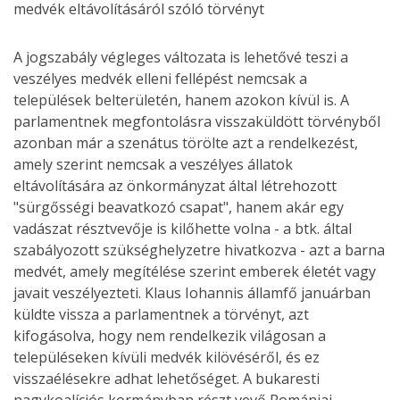
A jogszabály végleges változata is lehetővé teszi a
veszélyes medvék elleni fellépést nemcsak a
települések belterületén, hanem azokon kívül is. A
parlamentnek megfontolásra visszaküldött törvényből
azonban már a szenátus törölte azt a rendelkezést,
amely szerint nemcsak a veszélyes állatok
eltávolítására az önkormányzat által létrehozott
"sürgősségi beavatkozó csapat", hanem akár egy
vadászat résztvevője is kilőhette volna - a btk. által
szabályozott szükséghelyzetre hivatkozva - azt a barna
medvét, amely megítélése szerint emberek életét vagy
javait veszélyezteti. Klaus Iohannis államfő januárban
küldte vissza a parlamentnek a törvényt, azt
kifogásolva, hogy nem rendelkezik világosan a
településeken kívüli medvék kilövéséről, és ez
visszaélésekre adhat lehetőséget. A bukaresti