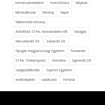
természetvédelem
motorfűrész
időjárás
klímaváltozás
fatolvaj
faipar
fakitermelő verseny
ANDREAS STIHL Kereskedelmi Kft.
favágás
Mecsekerdő Zrt.
Zalaerdő Zrt.
Nyugat-magyarországi Egyetem
forwarder
STIHL Timbersports
Románia
Egererdő Zrt.
vadgazdálkodás
Soproni Egyetem
erdőtelepítés
vaddisznó
FeHoVa