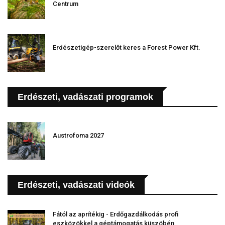
Centrum
Erdészetigép-szerelőt keres a Forest Power Kft.
Erdészeti, vadászati programok
Austrofoma 2027
Erdészeti, vadászati videók
Fától az aprítékig - Erdőgazdálkodás profi
eszközökkel a géptámogatás küszöbén