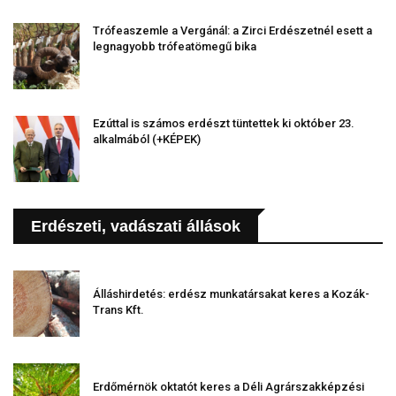
Trófeaszemle a Vergánál: a Zirci Erdészetnél esett a
legnagyobb trófeatömegű bika
Ezúttal is számos erdészt tüntettek ki október 23.
alkalmából (+KÉPEK)
Erdészeti, vadászati állások
Álláshirdetés: erdész munkatársakat keres a Kozák-
Trans Kft.
Erdőmérnök oktatót keres a Déli Agrárszakképzési