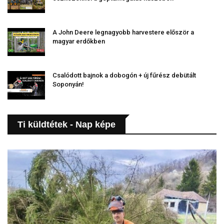
A John Deere legnagyobb harvestere először a
magyar erdőkben
Csalódott bajnok a dobogón + új fűrész debütált
Soponyán!
Ti küldtétek - Nap képe